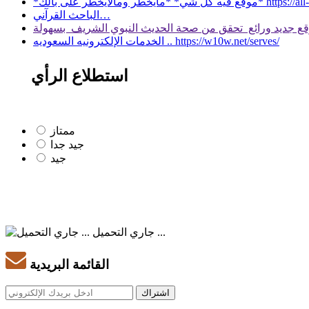
 بالك* https://all-services.live/
الباحث القرآني…
الخدمات الإلكترونيه السعوديه .. https://w10w.net/serves/
استطلاع الرأي
ممتاز
جيد جدا
جيد
جاري التحميل ...
القائمة البريدية