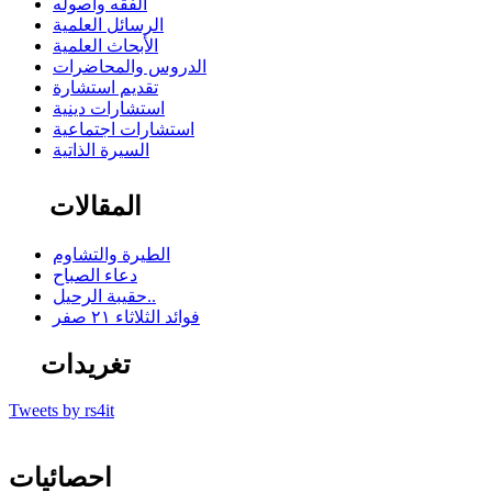
الفقه وأصوله
الرسائل العلمية
الأبحاث العلمية
الدروس والمحاضرات
تقديم استشارة
استشارات دينية
استشارات اجتماعية
السيرة الذاتية
المقالات
الطيرة والتشاوم
دعاء الصباح
حقيبة الرحيل..
فوائد الثلاثاء ٢١ صفر
تغريدات
Tweets by rs4it
احصائيات