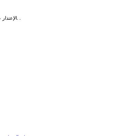
الإعتذار عن الخطأ لايجرح كرامتك بل يجعلك كبيرا بعين من أخطأت بحقه. .