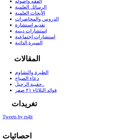
الفقه وأصوله
الرسائل العلمية
الأبحاث العلمية
الدروس والمحاضرات
تقديم استشارة
استشارات دينية
استشارات اجتماعية
السيرة الذاتية
المقالات
الطيرة والتشاوم
دعاء الصباح
حقيبة الرحيل..
فوائد الثلاثاء ٢١ صفر
تغريدات
Tweets by rs4it
احصائيات