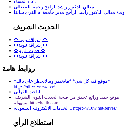
دعاء المساء
معالي الدكتور راشد الراجح رحمه الله تعالى
وفاة معالي الدكتور راشد الراجح مدير جامعة أم القرى سابقا
الحديث الشريف
🌼إشراقة نبوية 🌼
🌻إشراقة نبوية 🌻
🌻حديث اليوم 🌻
🌻إشراقة نبوية 🌻
روابط هامة
*موقع فيه كل شي* *مايخطر ومالايخطر على بالك*
https://all-services.live/
الباحث القرآني…
موقع جديد ورائع تحقق من صحة الحديث النبوي الشريف
بسهولة http://hdith.com
الخدمات الإلكترونيه السعوديه .. https://w10w.net/serves/
استطلاع الرأي