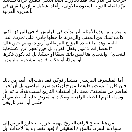
خرجت من الدرعية، فقد تجاوزت البُعد الديني لتصبح حراكًا سياسيًا
مهّد لقيام الدولة السعودية الأولى، وأعاد تشكيل موازين القوى في
الجزيرة العربية.
ما يجمع بين هذه الأمثلة، أنها بدأت في الهامش، لا في المركز. لكنها
كانت تملك من المعنى والرمزية ما جعلها قادرة على تحريك البنى
الثابتة. وهذا ما قصده المؤرخ البريطاني أرنولد توينبي حين قال:
“الحضارات لا تنهار بفعل الغزو، بل حين تعجز عن الاستجابة
للتحدي”. والتحدي هنا ليس دائمًا سيفًا أو جيشًا، بل قد يكون فكرة،
أو تمردًا، أو حكاية فردية مشحونة بالرمزية.
أما الفيلسوف الفرنسي ميشيل فوكو، فقد ذهب إلى أبعد من ذلك
حين قال: “ليست وظيفة المؤرخ أن يُعيد سرد الماضي، بل أن يُحرر
الحاضر من سلطته”. بمعنى أن استعادة التاريخ ليست هدفًا بذاته، بل
وسيلة لفهم اللحظة الراهنة، وتفكيك ما يُفرض علينا أنه طبيعي أو
حتمي أو “قدر تاريخي”.
من هنا، تصبح قراءة التاريخ مهمة تحررية، تتجاوز التوثيق إلى
مساءلة السرد. فالمؤرخ الحقيقي لا يُعيد فقط رواية الأحداث، بل