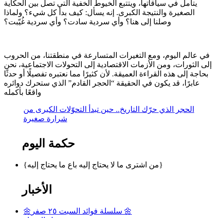
يتأمل في سياقاتها، ويتتبع الخيوط الخفية التي تصل بين الحكاية
الصغيرة والنتيجة الكبرى. إنه يسأل: كيف بدأ كل شيء؟ ولماذا
وصلنا إلى هنا؟ وأي سردية سادت؟ وأي سردية غُيّبت؟
في عالم اليوم، ومع التغيرات المتسارعة في منطقتنا، من الحروب
إلى الثورات، ومن الأزمات الاقتصادية إلى التحولات الاجتماعية، نحن
بحاجة إلى هذه القراءة العميقة. لأن كثيرًا مما نعتبره تفصيلًا أو حدثًا
عابرًا، قد يكون في الحقيقة “الحجر القادم” الذي ستحرك دوائره
واقعًا بأكمله
الحجر الذي حرّك التاريخ.. حين تبدأ التحوّلات الكبرى من
شرارة صغيرة
حكمة اليوم
{من اشترى ما لا يحتاج إليه باع ما يحتاج إليه}
الأخبار
🌼سلسلة فوائد السبت ٢٥ صفر 🌼