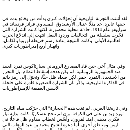
لقد أثبتت التجربة التاريخية أن تحوّلات كبرى بدأت من وقائع بدت في
حينها عابرة. خذ مثلًا اغتيال الأرشيدوق النمساوي فرانز فرديناند في
سراييفو عام 1914، حادثة محلية محصورة، لكنها كانت الشرارة التي
فجّرت سلسلة من التحالفات وردود الفعل انتهت إلى اندلاع الحرب
العالمية الأولى. وكانت النتيجة إعادة رسم خريطة أوروبا بالكامل،
وانهيار أربع إمبراطوريات كبرى.
وفي مثال آخر، حين قاد المصارع الروماني سبارتاكوس تمرد العبيد
ضد الجمهورية الرومانية، لم يكن هدفه إسقاط النظام، بل التحرر
من الاستعباد. التمرد أُخمد، لكن صداه ظل حيًّا، وتحوّل إلى رمز دائم
في الذاكرة التاريخية، يذكّر بأن الشرارة الصغيرة قادرة على خلخلة
الأسس العميقة للإمبراطوريات.
وفي تاريخنا العربي، لم تغب هذه “الحجارة” التي حرّكت مياه التاريخ.
ثورة زيد بن علي في الكوفة، وإن لم تنجح عسكريًا، كانت بداية تيار
فكري مذهبي امتد لقرون، وأسّس لخطاب مقاوم ظل فاعلًا في
اليمن ومناطق أخرى. أما دعوة الشيخ محمد بن عبد الوهاب التي