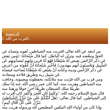
الرئيسية
القرب من الله..
‏من ابتعد عن الله تعالى اقتربت منه الشياطين, تُغويه وتصدّه عن
الحقّ وتبغّضه فيه, وتزيّن له الباطل, كما قال سُبْحانَهُ: {وَمن يَعش
عَن ذكر الرَّحْمَن نقيض لَهُ شَيْطَانا فَهُوَ لَهُ قرين وإنهم ليصدّونهم عَن
السَّبِيل وَيَحْسبُونَ أنهم مهتدون} فَأخْبر سُبْحانَهُ أنّ عُقُوبَة من أعرض
عَن ذكر الرَّحْمن ودينه وكتابه أنْ يقيّض لَهُ شَيْطَانا يُصاحبه فيصدّه
عَن سَبِيل ربه وَطَرِيق فلاحه وسعادته.
ومن قرب من الله قرُبت منه ملائكته، يحفظونه ويعينونه, وخافت
منه الشياطين وهربت منه, كما كان عمر رضي الله عنه إذا سلك
طريقًا سلك الشيطان طريقًا آخر؛ خوفًا ورهبةً منه.
قال شيخ الإسلام رحمه الله: “وكلما كان أفْجرَ وأكْفرَ كان أقرب له
إلى الشياطين, كما قال تعالى: {هَلْ أُنَبِّئُكُمْ عَلَى مَنْ تَنَزَّلُ الشَّيَاطِينُ
تَنَزَّلُ عَلَى كُلِّ أَفَّاكٍ أَثِيمٍ}.
وإذا كان من أولياء الله المتّقين المطيعين لله ورسوله هربت منه