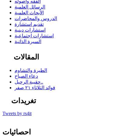
الفقه وأصوله
الرسائل العلمية
الأبحاث العلمية
الدروس والمحاضرات
تقديم استشارة
استشارات دينية
استشارات اجتماعية
السيرة الذاتية
المقالات
الطيرة والتشاوم
دعاء الصباح
حقيبة الرحيل..
فوائد الثلاثاء ٢١ صفر
تغريدات
Tweets by rs4it
احصائيات