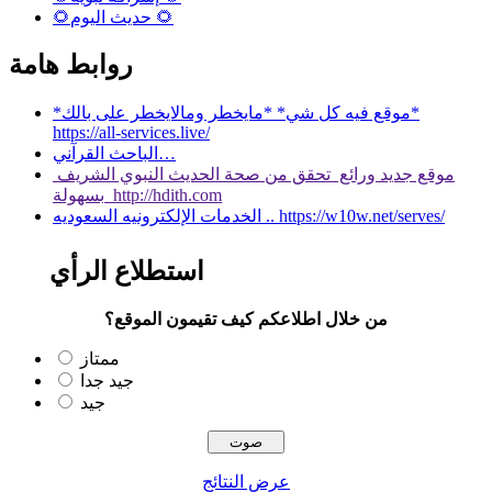
🌻حديث اليوم 🌻
روابط هامة
*موقع فيه كل شي* *مايخطر ومالايخطر على بالك*
https://all-services.live/
الباحث القرآني…
موقع جديد ورائع تحقق من صحة الحديث النبوي الشريف
بسهولة http://hdith.com
الخدمات الإلكترونيه السعوديه .. https://w10w.net/serves/
استطلاع الرأي
من خلال اطلاعكم كيف تقيمون الموقع؟
ممتاز
جيد جدا
جيد
عرض النتائج