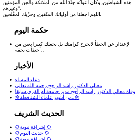
هذه الشياطين, وكان أعوانُه جنْدَ الله من الملائكة والجن المؤمنين
وغيرهم”.
اللهم اجعلنا من أوليائك المتّقين, وحزْبك المفْلحين.
حكمة اليوم
الإعتذار عن الخطأ لايجرح كرامتك بل يجعلك كبيرا بعين من
أخطأت بحقه. .
الأخبار
دعاء المساء
معالي الدكتور راشد الراجح رحمه الله تعالى
وفاة معالي الدكتور راشد الراجح مدير جامعة أم القرى سابقا
🌼من أشهر علماء الشناقطة..🌼
الحديث الشريف
🌻إشراقة نبوية 🌻
🌻حديث اليوم 🌻
🌻إشراقة نبوية 🌻