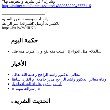
*وشارك* في نشرها والتعريف بها
https://twitter.com/dorarnet/status/1488035822943322116
———————————
واتساب مؤسسة الدرر السنية
للاشتراك أرسل (اشتراك) عبر الرابط
https://bit.ly/2s0IRKL
حكمة اليوم
الكلام مثل الدواء إذا أقللت منه نفع وإن أكثرت منه قتل...
الأخبار
معالي الدكتور راشد الراجح رحمه الله تعالى
وفاة معالي الدكتور راشد الراجح مدير جامعة أم القرى سابقا
🌼من أشهر علماء الشناقطة..🌼
🌼إشراقة نبوية 🌼
الحديث الشريف