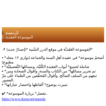
الرئيسية
الموسوعة العقدية
📌 المَوسوعة العَقَديَّة في موقع الدرر السَّنية *(إصدارٌ جديد)*
▪️ *أضخمُ موسوعة* في عقيدة أهلِ السنة والجماعة (توازي ١٢ مجلد
مطبوع)
▪️ *شاملة لجميع* أبواب العقيدة الكُليَّة، ومسائلها التَّفصيليَّة
▪️ *تم تحرير مسائلها* من الكتاب والسنة، وأقوال الصحابة ومن
تبعهم من السلف الصالح، وأقوال المُحقِّقين من العلماء على مَرِّ
العصور.
▪️ *تميزت بوضوح* ألفاظها واختصار عباراتها
✔️ *تفضل* بزيارة الموسوعة..
https://www.dorar.net/aqeeda