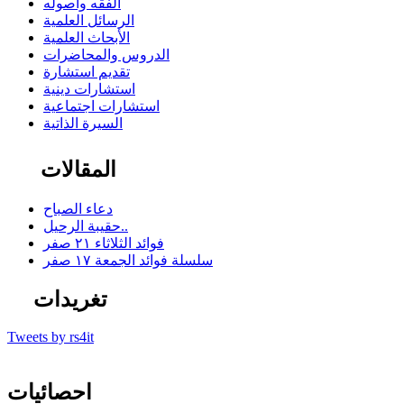
الفقه وأصوله
الرسائل العلمية
الأبحاث العلمية
الدروس والمحاضرات
تقديم استشارة
استشارات دينية
استشارات اجتماعية
السيرة الذاتية
المقالات
دعاء الصباح
حقيبة الرحيل..
فوائد الثلاثاء ٢١ صفر
سلسلة فوائد الجمعة ١٧ صفر
تغريدات
Tweets by rs4it
احصائيات