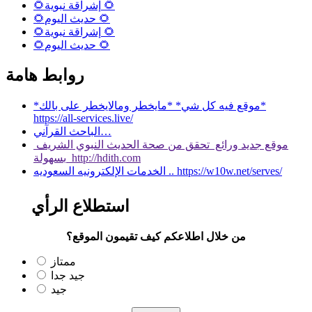
🌻إشراقة نبوية 🌻
🌻حديث اليوم 🌻
🌻إشراقة نبوية 🌻
🌻حديث اليوم 🌻
روابط هامة
*موقع فيه كل شي* *مايخطر ومالايخطر على بالك*
https://all-services.live/
الباحث القرآني…
موقع جديد ورائع تحقق من صحة الحديث النبوي الشريف
بسهولة http://hdith.com
الخدمات الإلكترونيه السعوديه .. https://w10w.net/serves/
استطلاع الرأي
من خلال اطلاعكم كيف تقيمون الموقع؟
ممتاز
جيد جدا
جيد