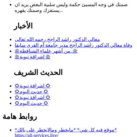
صمتك في وجه المسيئ حكمة وليس سلبية البعض يريد ان
يستفزك وصمتك يقهره...
الأخبار
معالي الدكتور راشد الراجح رحمه الله تعالى
وفاة معالي الدكتور راشد الراجح مدير جامعة أم القرى سابقا
🌼من أشهر علماء الشناقطة..🌼
🌼إشراقة نبوية 🌼
الحديث الشريف
🌻إشراقة نبوية 🌻
🌻حديث اليوم 🌻
🌻إشراقة نبوية 🌻
🌻حديث اليوم 🌻
روابط هامة
*موقع فيه كل شي* *مايخطر ومالايخطر على بالك*
https://all-services.live/