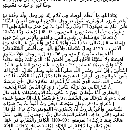
وطَاعَتِهِ، وَاجْتِنَابِ مَعْصِيَتِهِ.
عِبَادَ اللهِ: ما أَعْظَمَ الْوَصايا فِي كَلامِ رَبِّنا عز وجل، وَلَنا وَقْفَةٌ مَعَ
أَواخِرِ سُورَةِ المؤْمِنُونَ، يَقُولُ عز وجل: ﴿ادْفَعْ بِالَّتِي هِيَ أَحْسَنُ السَّيِّئَةَ
نَحْنُ أَعْلَمُ بِمَا يَصِفُونَ ۝ وَقُلْ رَبِّ أَعُوذُ بِكَ مِنْ هَمَزَاتِ الشَّيَاطِينِ ۝
وَأَعُوذُ بِكَ رَبِّ أَنْ يَحْضُرُونِ﴾ [المؤمنون: 97–98]. يُرْشِدُنا رَبُّنا سُبْحانَهُ
أَنْ نَتَعامَلَ مَعَ شَيْطَانِ الْإِنْسِ بِاللِّينِ، وَالْعَفْوِ، وَالْإِعْرَاضِ عَنْ جَهْلِهِ
وَإِسَاءَتِهِ، قالَ تَعالَى: ﴿خُذِ الْعَفْوَ وَأْمُرْ بِالْعُرْفِ وَأَعْرِضْ عَنِ الْجَاهِلِينَ﴾
[الأعراف: ١٩٩]، وَقالَ سُبْحانَهُ: ﴿ادْفَعْ بِالَّتِي هِيَ أَحْسَنُ السَّيِّئَةَ نَحْنُ
أَعْلَمُ بِمَا يَصِفُونَ﴾ [المؤمنون:96]، وَقالَ عز وجل: ﴿وَلَا تَسْتَوِي
الْحَسَنَةُ وَلَا السَّيِّئَةُ ادْفَعْ بِالَّتِي هِيَ أَحْسَنُ فَإِذَا الَّذِي بَيْنَكَ وَبَيْنَهُ عَدَاوَةٌ
كَأَنَّهُ وَلِيٌّ حَمِيمٌ﴾ [فصلت: ٣٤] ، وَعَنْ عائِشَةَ رَضِيَ اللهُ عَنْها قَالَتْ:
اسْتَأْذَنَ رَجُلٌ عَلَى رَسُولِ اللَّهِ صلى الله عليه وسلم فَقَالَ: «ائْذَنُوا لَهُ،
‌بِئْسَ ‌أَخُو ‌العَشِيرَةِ، أَوِ ابْنُ العَشِيرَةِ» فَلَمَّا دَخَلَ أَلَانَ لَهُ الكَلَامَ، قُلْتُ: يَا
رَسُولَ اللَّهِ، قُلْتَ الَّذِي قُلْتَ، ثُمَّ أَلَنْتَ لَهُ الكَلَامَ؟ قَالَ: «أَيْ عَائِشَةُ،
إِنَّ شَرَّ النَّاسِ مَنْ تَرَكَهُ النَّاسُ، أَوْ وَدَعَهُ النَّاسُ، اتِّقَاءَ فُحْشِهِ»
[البخاري] أَمَّا شَيْطَانُ الْجِنِّ لَا مَنْجَى مِنْهُ إِلَّا بِالِاسْتِعَاذَةِ بِاللَّهِ، قالَ
تَعالَى: ﴿وَإِمَّا يَنْزَغَنَّكَ مِنَ الشَّيْطَانِ نَزْغٌ فَاسْتَعِذْ بِاللَّهِ إِنَّهُ سَمِيعٌ عَلِيمٌ﴾
[الأعراف: 200]، وَقالَ سُبْحانَهُ: ﴿وَقُلْ ‌رَبِّ ‌أَعُوذُ ‌بِكَ ‌مِنْ ‌هَمَزَاتِ
الشَّيَاطِينِ وَأَعُوذُ بِكَ رَبِّ أَنْ يَحْضُرُونِ﴾ [المؤمنون:97، ٩٨] ، ثُمَّ قالَ
تَعالَى: ﴿حَتَّىٰ إِذَا جَاءَ أَحَدَهُمُ الْمَوْتُ قَالَ رَبِّ ارْجِعُونِ ۝ لَعَلِّي أَعْمَلُ
صَالِحًا فِيمَا تَرَكْتُ﴾ [المؤمنون: 99–100]. الْكَافِرُ وَالْمُفَرِّطُ فِي عَمَلِ
الْخَيْرِ يَطْلُبانِ الرَّجْعَةَ إِلَى الْحَيَاةِ، لِيَعْمَلَا صالِحًا يُدْخِلُهُمَا الْجَنَّةَ،