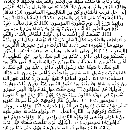
وَيَتَدَارَكَا بِهِ مَا سَلَفَ مِنْهُمَا مِنَ الْكُفْرِ وَالتَّفْرِيطِ، وَلَكِنَّهُمَا لَا يُجَابَانِ،
وَ﴿كَلَّا﴾ للزَّجْرِ وَالرَّدْعِ، وَمِنْ ذَلِكَ قَوْلُهُ تَعالَى: ﴿فَيَقُولَ رَبِّ لَوْلَا أَخَّرْتَنِي
إِلَى أَجَلٍ قَرِيبٍ فَأَصَّدَّقَ وَأَكُنْ مِنَ الصَّالِحِينَ﴾ [المنافقون: 10]؛ فَتَأَمَّلْ
رَدَّ اللهِ سُبْحانَهُ عَلَى الْكَافِرِ وَالمفَرِّطِ: ﴿كَلَّا إِنَّهَا كَلِمَةٌ هُوَ قَائِلُهَا ۖ وَمِنْ
وَرَائِهِمْ بَرْزَخٌ إِلَىٰ يَوْمِ يُبْعَثُونَ﴾ [المؤمنون: 100]. ثُمَّ قالَ تَعالَى: ﴿فَإِذَا
نُفِخَ فِي الصُّورِ فَلَا أَنْسَابَ بَيْنَهُمْ يَوْمَئِذٍ وَلَا يَتَسَاءَلُونَ﴾ [المؤمنون:
101]. انْقَطَعَتْ آثَارُ الْأَنْسابِ الَّتِي كَانَتْ للتَّفَاخُرِ بِالْآبَاءِ، وَالنَّفْعِ
وَالْعَوَاطِفِ وَالصِّلَاتِ، فَكُلُّ إِنْسَانٍ لَا يَهَمُّهُ إِلَّا نَفْسَهُ: ﴿لِكُلِّ امْرِئٍ مِنْهُمْ
يَوْمَئِذٍ شَأْنٌ يُغْنِيهِ﴾ [عبس: 37]. لَمَّا أُنْزِلَتْ ﴿وَأَنْذِرْ عَشِيرَتَكَ الْأَقْرَبِينَ﴾
[الشعراء: ٢١٤] قالَ صلى الله عليه وسلم: «يَا مَعْشَرَ قُرَيْشٍ، اشْتَرُوا
أَنْفُسَكُمْ مِنَ اللهِ، لَا أُغْنِي عَنْكُمْ مِنَ اللهِ شَيْئًا، يَا بَنِي عَبْدِ الْمُطَّلِبِ، لَا
أُغْنِي عَنْكُمْ مِنَ اللهِ شَيْئًا، يَا عَبَّاسَ بْنَ عَبْدِ الْمُطَّلِبِ، لَا أُغْنِي عَنْكَ مِنَ
اللهِ شَيْئًا، ‌يَا ‌صَفِيَّةُ ‌عَمَّةَ ‌رَسُولِ اللهِ، لَا أُغْنِي عَنْكِ مِنَ اللهِ شَيْئًا، يَا
فَاطِمَةُ بِنْتَ رَسُولِ اللهِ، سَلِينِي بِمَا شِئْتِ لَا أُغْنِي عَنْكِ مِنَ اللهِ شَيْئًا»
[مسلم: 206/ 351]، فَيَوْمَ القيامَةِ لا يَنْفَعُ الْإِنْسانَ إِلَّا عَمَلُهُ، يَغْفِرُ اللهُ
مِنْ حَقِّهِ مَا شَاءَ، وَلَا يَغْفِرُ مِنْ حُقُوقِ النَّاسِ شَيْئًا ﴿فَمَنْ ثَقُلَتْ مَوَازِينُهُ
فَأُولَٰئِكَ هُمُ الْمُفْلِحُونَ ۝ وَمَنْ خَفَّتْ مَوَازِينُهُ فَأُولَٰئِكَ الَّذِينَ خَسِرُوا
أَنْفُسَهُمْ فِي جَهَنَّمَ خَالِدُونَ ۝ تَلْفَحُ وُجُوهَهُمُ النَّارُ وَهُمْ فِيهَا كَالِحُونَ﴾
[المؤمنون: 102–104]. تَحْرِقُ النَّارُ وُجُوهَهُمْ إِحْرَاقًا شَدِيدًا، كَقَوْلِهِ
تَعَالَى: ﴿يَوْمَ تُقَلَّبُ وُجُوهُهُمْ فِي النَّارِ﴾ [الأحزاب: ٦٦] ، وَقَوْلِهِ عز وجل:
﴿فَكُبَّتْ وُجُوهُهُمْ فِي النَّارِ﴾ [النمل: ٩٠]، وَقَوْلِهِ سُبْحانَهُ: ﴿سَرَابِيلُهُمْ
مِنْ قَطِرَانٍ وَتَغْشَى وُجُوهَهُمُ النَّارُ﴾ [إبراهيم: ٥٠] ، وَقَوْلِهِ: ﴿وَهُمْ فِيهَا
كَالِحُونَ﴾ [المؤمنون: ١٠٤]، الْكَالِحُ: الَّذِي تَقَلَّصَتْ شَفَتَاهُ حَتَّى بَدَتْ
أَسْنَانُهُ، فَالنَّارُ -وَالْعِيَاذُ بِاللَّهِ- تَحْرِقُ شِفَاهَهُمْ، حَتَّى تَتَقَلَّصَ عَنْ