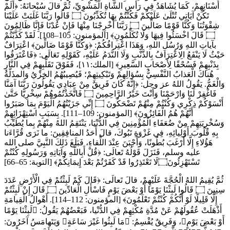
أَسْنَانِهِمْ، كَمَا يُشَاهَدُ فِي رَأْسِ الشَّاةِ الْمَشْوِيِّ، ثُمَّ قالَ سُبْحانَهُ: ﴿أَلَمْ
تَكُنْ آيَاتِي تُتْلَىٰ عَلَيْكُمْ فَكُنْتُمْ بِهَا تُكَذِّبُونَ ۝ قَالُوا رَبَّنَا غَلَبَتْ عَلَيْنَا
شِقْوَتُنَا وَكُنَّا قَوْمًا ضَالِّينَ ۝ رَبَّنَا أَخْرِجْنَا مِنْهَا فَإِنْ عُدْنَا فَإِنَّا ظَالِمُونَ
۝ قَالَ اخْسَئُوا فِيهَا وَلَا تُكَلِّمُونِ﴾ [المؤمنون: 105–108]. لَقَدْ كَذَّبْتُمْ
بآياتِ اللهِ وَرُسُلِ اللهِ، وَهَذَا اعْتِرافُكُمْ: ﴿وَكُنَّا قَوْمًا ضَالِّينَ﴾ اعْتِرَافٌ
حَيْثُ لَا يَنْفَعُ الِاعْتِرَافُ بِالذَّنْبِ وَلَا النَّدَمُ عَلَيْهِ، كَقَوْلِهِ تَعَالَى: ﴿فَاعْتَرَفُوا
بِذَنْبِهِمْ فَسُحْقًا لِأَصْحَابِ السَّعِيرِ﴾ [الملك:١١]، فَفَوْقَ تَقَلُّبِهِمْ فِي النَّارِ
هُناكَ الْعَذابُ النَّفْسِيُّ بِسُؤالِهِمْ وَتَبْكِيتِهِمْ؛ فَيُصِيبُهُمُ الخِزْيُ وَالمذَلَّةُ
وَالْغَمُّ. يَقُولُ اللهُ عز وجل: ﴿إِنَّهُ كَانَ فَرِيقٌ مِنْ عِبَادِي يَقُولُونَ رَبَّنَا آمَنَّا
فَاغْفِرْ لَنَا وَارْحَمْنَا وَأَنْتَ خَيْرُ الرَّاحِمِينَ ۝ فَاتَّخَذْتُمُوهُمْ سِخْرِيًّا حَتَّىٰ
أَنْسَوْكُمْ ذِكْرِي وَكُنْتُمْ مِنْهُمْ تَضْحَكُونَ ۝ إِنِّي جَزَيْتُهُمُ الْيَوْمَ بِمَا صَبَرُوا
أَنَّهُمْ هُمُ الْفَائِزُونَ﴾ [المؤمنون: 109–111]. بِسَبَبِ اسْتِهْزَائِهِمْ
وَسُخْرِيَتِهِمْ مِنْ ضُعَفَاءِ الْمُؤْمِنِينَ فِي الدُّنْيَا، يَنْتَقِمُ اللهُ مِنْهُمْ بِما يُطَيِّبُ
بِهِ قُلُوبَ أَوْلِيائِهِ، فِي غَزْوَةِ تَبُوكَ، قالَ أَحَدُ المنافِقِينَ: ما نَرَى قُرَّاءَنا
هَؤُلاءِ إِلَّا أَرْغَبَ بُطُونًا، وَأَجْبَنَ عِنْدَ اللِّقاءِ، فَبَلَغَ ذَلِكَ النَّبِيَّ صلى الله
عليه وسلم، فَنَزَلَ قَوْلُهُ تَعالَى: ﴿قُلْ أَبِاللَّهِ وَآيَاتِهِ وَرَسُولِهِ كُنْتُمْ
تَسْتَهْزِئُونَ۝لَا تَعْتَذِرُوا قَدْ كَفَرْتُمْ بَعْدَ إِيمَانِكُمْ﴾ [التوبة: 65–66]
ثُمَّ يُقِيمُ اللهُ الْحُجَّةَ عَلَيْهِمْ، قالَ تَعالَى: ﴿قَالَ كَمْ لَبِثْتُمْ فِي الْأَرْضِ عَدَدَ
سِنِينَ ۝ قَالُوا لَبِثْنَا يَوْمًا أَوْ بَعْضَ يَوْمٍ فَاسْأَلِ الْعَادِّينَ ۝ قَالَ إِنْ لَبِثْتُمْ
إِلَّا قَلِيلًا لَوْ أَنَّكُمْ كُنْتُمْ تَعْلَمُونَ﴾ [المؤمنون: 112–114]. أَهْوالُ الْقِيامَةِ
أَذْهَلَتْ عُقُولَهُمْ عَنْ مُدَّةِ مُكْثِهِمْ فِي الدُّنْيا، فَبَعْضُهُمْ يَقُولُ: ﴿لَبِثْنَا يَوْمًا
أَوْ بَعْضَ يَوْمٍ﴾، وَفَرِيقٌ يُقْسِمُ: ﴿مَا لَبِثُوا غَيْرَ سَاعَةٍ﴾ وَيَتَهامَسُ آخَرُونَ: