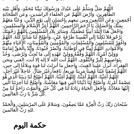
الطَّاهِرِينَ، وَارْضَ اللَّهُمَّ عن الخلفاء الراشدين، وعن الصَّحَابَةِ
أَجْمَعِينَ، وَعَنِ التَّابِعِينَ ومن تبعهم بِإِحْسَانٍ إِلَى يَوْمِ الدِّينِ، وَعَنَّا مَعَهُمْ
بِمَنِّكَ وَإِحْسَانِكَ يَا أَرْحَمَ الرَّاحِمِينَ. اللَّهُمَّ أَعِزَّ الْإِسْلامَ وَالمسْلِمِينَ،
وَاجْعَلْ هَذَا الْبَلَدَ آمِنًا مُطْمَئِنًّا، وَسَائِرَ بِلاَدِ الْمُسْلِمِينَ. اللَّهُمَّ رَحْمَتَكَ
نَرْجُو فَلاَ تَكِلْنَا إِلَى أَنْفُسِنَا طَرْفَةَ عَيْنٍ، وَأَصْلِحْ لَنَا شَأْنَنَا كُلَّهُ. اللَّهُمَّ
وَاغْفِرْ لِلْمُسْلِمِينَ وَالْمُسْلِمَاتِ، وَالْمُؤْمِنِينَ وَالْمُؤْمِنَاتِ، الْأَحْيَاءِ مِنْهُمْ
وَالْأَمْوَاتِ. اللَّهُمَّ آمِنَّا فِي أَوْطَانِنَا، وَانْصُرْ جُنُودَنَا، وَأَيِّدْ بِالْحَقِّ إِمَامَنَا
وَوَلِيَّ أَمْرِنَا، اللَّهُمَّ وَفِّقْهُ وَوَلِيَّ عَهْدِهِ إِلَى مَا تُحِبُّ وَتَرْضَى، وَخُذْ
بِنَوَاصِيهِمْ لِلْبِرِّ وَالتَّقْوَى. اللَّهُمَّ أنت الله لا إله إلا أنت، الغني ونحن
الفقراء، أنزل علينا الغيثَ، واجعل ما أنزلتَ لنا قوة وبلاغًا إلى حين،
اللَّهُمَّ اسْقِنَا غَيْثاً مُغِيثاً مَرِيئاً مَرِيعاً، نَافِعاً، غَيْرَ ضَارٍّ، عَاجِلاً غَيْرَ آجِلٍ،
اللَّهُمَّ أَغِثْنَا، اللَّهُمَّ أَغِثْنَا، اللَّهُمَّ أَغِثْنَا، اللَّهُمَّ أَصْلِحْ لَنَا دِينَنَا الَّذِي هُوَ
عِصْمَةُ أَمْرِنَا، وَأَصْلِحْ لَنَا دُنْيَانَا الَّتِي فِيهَا مَعَاشُنَا، وَأَصْلِحْ لَنَا آخِرَتَنَا الَّتِي
إِلَيْهَا مَعَادُنَا، وَاجْعَلِ الْحَيَاةَ زِيَادَةً لَنَا فِي كُلِّ خَيْرٍ وَالْمَوْتَ رَاحَةً لَنَا مِنْ
كُلِّ شَرٍّ يَا رَبَّ الْعَالَمِينَ.
سُبْحانَ رَبِّكَ رَبِّ الْعِزَّةِ عَمَّا يَصِفُونَ، وَسَلامٌ عَلَى المرْسَلِينَ، وَالْحَمْدُ
للهِ رَبِّ الْعَالمينَ.
حكمة اليوم