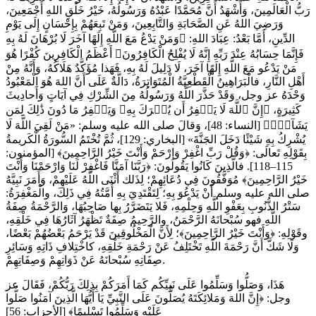
رَبُّ الْعَالَمِينَ، وَأَشْهَدُ أَنَّ مُحَمَّدًا عَبْدُهُ وَرَسُولُهُ، خَيْرُ خَلْقِ اللهِ أَجْمَعِينَ،
وَرَضِيَ اللهُ عَنِ الصَّحَابَةِ وَالتَّابِعِينَ، وَمَنْ تَبِعَهُمْ بِإِحْسَانٍ إِلَى يَوْمِ
الدِّينِ، أَمَّا بَعْدُ: عِبَادَ اللهِ: ﴿وَمَنْ يَدْعُ مَعَ اللَّهِ إِلَهًا آخَرَ لَا بُرْهَانَ لَهُ بِهِ
فَإِنَّمَا حِسَابُهُ عِنْدَ رَبِّهِ إِنَّهُ لَا يُفْلِحُ الْكَافِرُونَ﴾ أَعْظَمُ الْكَافِرِينَ كُفْرًا هُوَ
مَنْ يَدْعُو مَعَ اللَّهِ إِلَهًا آخَرَ، لَا دَلِيلَ لَهُ بِهِ، فَهَذا مُؤَكَّدٌ هَلَاكُهُ، وَأَنَّهُ مِنْ
أَهْلِ النَّارِ، فالْبَرَاهِينُ الْقَطْعِيَّةُ الْمُتَوَاتِرَةُ، دَالَّةٌ عَلَى أَنَّ اللهَ هُوَ الْمَعْبُودُ
وَحْدَهُ عز وجل، وَقَدْ حَذَّرَ اللَّهُ وَرَسُولُهُ مِنَ الشِّرْكِ فِي آيَاتٍ وَأَحادِيثَ
كَثِيرَةٍ، ﴿إِنَّ ٱللَّهَ لَا يَغۡفِرُ ‌أَن ‌يُشۡرَكَ ‌بِهِۦ وَيَغۡفِرُ مَا دُونَ ذَٰلِكَ لِمَن
يَشَآءُۚ﴾ [النساء: 48]، وَقالَ صلى الله عليه وسلم: «مَنْ ‌لَقِيَ ‌اللَّهَ لَا
يُشْرِكُ بِهِ شَيْئًا دَخَلَ الجَنَّةَ» [البخاري: 129]، ثُمَّ تُخْتَمُ السُّورَةُ الْكَريمةُ
بِقَوْلِهِ تَعالَى: ﴿وَقُلْ رَبِّ اغْفِرْ وَارْحَمْ وَأَنْتَ خَيْرُ الرَّاحِمِينَ﴾ [المؤمنون:
115–118]. فالَّذِينَ كَانُوا يَقُولُونَ: ﴿رَبَّنَا آمَنَّا فَاغْفِرْ لَنَا وَارْحَمْنَا وَأَنْتَ
خَيْرُ الرَّاحِمِينَ﴾ مُوَفَّقُونَ فِي دُعَائِهِمْ؛ لِذَلك أَثْنَى اللَّهُ عَلَيْهِمْ، وَأَمَرَ نَبِيَّهُ
صلى الله عليه وسلم أَنْ يَدْعُوَ بِهِ؛ لِتَقْتَدِيَ بِهِ أُمَّتُهُ فِي ذَلِكَ، والْمَغْفِرَةُ:
سَتْرُ الذُّنُوبِ بِعَفْوِ اللَّهِ وَحِلْمِهِ، فَلا يَتَضَرَّرُ بِها صَاحِبُهَا، وَالرَّحْمَةُ صِفَةُ
اللَّهِ فهو سُبْحانَهُ الرَّحْمَنُ، والرَّحِيمُ صِفَةٌ تَظْهَرُ آثَارُهَا فِي خَلْقِهِ،
وقَوْلِهِ: ﴿وَأَنْتَ خَيْرُ الرَّاحِمِينَ﴾؛ لِأَنَّ الْمَخْلُوقِينَ قَدْ يَرْحَمُ بَعْضُهُمْ بَعْضًا،
وَلَا شَكَّ أَنَّ رَحْمَةَ اللَّهِ تَخْتَلِفُ عَنْ رَحْمَةِ خَلْقِهِ، كاخْتِلافِ ذَاتِهِ وَسَائِرِ
صِفَاتِهِ سُبْحانَهُ عَنْ ذَوَاتِهِمْ وَصِفَاتِهِمْ.
هَذَا، وَصَلُّوا وَسَلِّمُوا عَلَى نَبِيِّكُم كَمَا أَمَرَكُمْ بِذلِكَ رَبُّكُمْ، فَقَالَ عز
وجل: ﴿إِنَّ اللهَ وَمَلائِكَتَهُ يُصَلُّونَ عَلَى النَّبِيِّ يَا أَيُّهَا الَّذِينَ آمَنُوا صَلُّوا
عَلَيْهِ وَسَلِّمُوا تَسْلِيمًا﴾ [الأحزاب: 56]