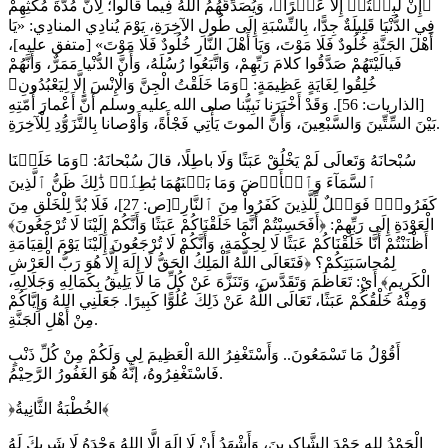
﴿إِنْ لَّبِثۡتُمۡ إِلَّا ‌عَشۡرًا﴾، وَيُصَدِّقُهُمُ اللهُ فِيما قالوا؛ لِأَنَّ مُدَّةَ مُكْثِهِمْ
فِي الدُّنْيَا قَلِيلَةٌ جِدًّا، بِالنِّسْبَةِ إِلَى طُولِ الآخِرَةِ، يَوْمَ يُنادِي المنادِي: «يَا
أَهْلَ الجَنَّةِ ‌خُلُودٌ فَلَا مَوْتَ، وَيَا أَهْلَ النَّارِ ‌خُلُودٌ فَلَا مَوْتَ» [متفق عليه]،
فَيالَيْتَهُمْ صَدَّقُوا كلامَ رَبِّهِمْ، وَاتَّبَعُوا رُسُلَهُ، وَأَنَّ الدُّنْيا مَمَرٌّ، وَأَنَّهُمْ
خُلِقُوا لِغَايَةٍ عَظِيمَةٍ: ﴿وَمَا خَلَقْتُ الْجِنَّ وَالْإِنْسَ إِلَّا لِيَعْبُدُونِ﴾
[الذاريات: 56]. وَقَدْ أَخْبَرَنا نَبِيُّنا صلى الله عليه وسلم أَنَّ أَعْمارَ أُمّتِهِ
بَيْنَ السِّتِّينَ وَالسَّبْعِينَ، وَأَنَّ الموتَ يَأْتِي فَجْأَةً، وَأَوْصانا بِالتَّزَوُّدِ لِلْآخِرَةِ.
سُبْحانَهُ وَتَعالَى لَمْ يَخْلُقْ عَبَثًا وَلَا باطِلًا، قالَ سُبْحانَهُ: ﴿وَمَا خَلَقۡنَا
ٱلسَّمَآءَ وَٱلۡأَرۡضَ وَمَا بَيۡنَهُمَا ‌بَٰطِلًاۚ ذَٰلِكَ ظَنُّ ٱلَّذِينَ
كَفَرُواْۚ فَوَيۡلٌ لِّلَّذِينَ كَفَرُواْ مِنَ ٱلنَّارِ﴾[ص: 27]، فَلَا بُدَّ لِلْخَلْقِ مِنَ
الْعَوْدَةِ إِلَى رَبِّهِمْ: ﴿أَفَحَسِبْتُمْ أَنَّمَا خَلَقْنَاكُمْ عَبَثًا وَأَنَّكُمْ إِلَيْنَا لَا تُرْجَعُونَ﴾
أَظْنَنْتُمْ أَنَّا خَلَقْنَاكُمْ عَبَثًا لَا لِحِكْمَةٍ، وَأَنَّكُمْ لَا تُرْجَعُونَ إِلَيْنَا يَوْمَ الْقِيَامَةِ
لِمُحاسَبَتِكُمْ؟ ﴿فَتَعَالَى اللَّهُ الْمَلِكُ الْحَقُّ لَا إِلَهَ إِلَّا هُوَ رَبُّ الْعَرْشِ
الْكَرِيمِ﴾ أَيْ: تَعَاظَمَ وَتَقَدَّسَ، وَتَنَزَّهَ عَنْ كُلِّ مَا لَا يَلِيقُ بِكَمَالِهِ وَجَلَالِهِ،
وَمِنْهُ خَلْقُكُمْ عَبَثًا، تَعَالَى اللَّهُ عَنْ ذَلِكَ عُلُوًّا كَبِيرًا. جَعَلَنِي اللهُ وَإِيَّاكُمْ
مِنْ أَهْلِ الجَنَّةِ.
أَقُوْلُ مَا تَسْمَعُونَ.. وَأَسْتَغْفِرُ اللهَ الْعَظِيمَ لِي وَلَكُمْ مِنْ كُلِّ ذَنْبٍ
فَاسْتَغْفِرُوهُ، إنَّهُ هُوَ الغَفُورُ الرَّحِيْمُ.
﴿الخُطْبَةُ الثَّانِيةُ﴾
الْحَمْدُ للهِ حَمْدَ الشَّاكِرِينَ، وَأَشْهَدُ أَنْ لَا إِلَهَ إِلَّا اللهُ وَحْدَهُ لَا شَرِيكَ لَهُ