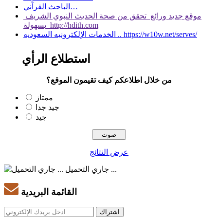
الباحث القرآني…
موقع جديد ورائع تحقق من صحة الحديث النبوي الشريف
بسهولة http://hdith.com
الخدمات الإلكترونيه السعوديه .. https://w10w.net/serves/
استطلاع الرأي
من خلال اطلاعكم كيف تقيمون الموقع؟
ممتاز
جيد جدا
جيد
عرض النتائج
جاري التحميل ...
القائمة البريدية