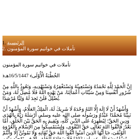
الرئيسية
تأملات في خواتيم سورة المؤمنون
تأملات في خواتيم سورة المؤمنون
﴿الخُطْبَةُ الْأُوْلَى﴾ 16/5/1447هـ
إِنَّ الْحَمْدَ لِلَّهِ نَحْمَدُهُ وَنَسْتَعِينُهُ وَنَسْتَغْفِرُهُ وَنَسْتَهْدِيهِ، وَنَعُوذُ بِاللَّهِ مِنْ
شُرُورِ أَنْفُسِنَا وَمِنْ سَيِّئَاتِ أَعْمَالِنَا، مَنْ يَهْدِهِ اللَّهُ فَلَا مُضِلَّ لَهُ، وَمَنْ
يُضْلِلْ فَلَنْ تَجِدَ لَهُ وَلِيًّا مُرْشِدًا.
وَأَشْهَدُ أَنْ لَا إِلَهَ إِلَّا اللهُ وَحْدَهُ لَا شَرِيكَ لَهُ، الْمَلِكُ العَلَّامُ، وَأَشْهَدُ أَنَّ
نَبِيِّنَا مُحَمَّدًا عَبْدُهُ ورَسُولُه صلى الله عليه وسلم، أَرْسَلَهُ رَبُّهُ بِالْهُدَى
وَدِينِ الحَقِّ؛ لِيُظْهِرَهُ عَلَى الدِّينِ كُلِّهِ، وَيُقِيمَ بِهِ الْحَقَّ بَيْنَ الْخَلْقِ، أَمَّا
بَعْدُ: فَاتَّقُوا اللهَ تَعَالَى حَقَّ التَّقْوَى، وَاسْتَمْسِكُوا مِنَ الإسْلامِ بِالْعُرْوَةِ
الْوُثْقَىَ، ﴿يَا أَيُّهَا الَّذِينَ آمَنُوا اتَّقُوا اللَّهَ حَقَّ تُقَاتِهِ وَلَا تَمُوتُنَّ إِلَّا وَأَنْتُمْ
مُسْلِمُونَ﴾ [آل عمران: 102] فَلَا سَعَادَةَ لَلْخَلْقِ، إِلَّا فِي تَوْحِيْدِ رَبِّهَم