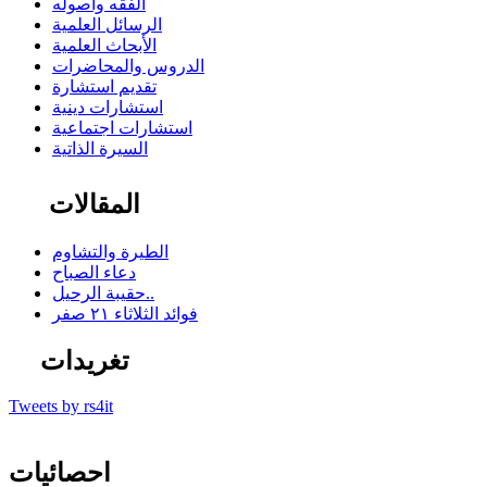
الفقه وأصوله
الرسائل العلمية
الأبحاث العلمية
الدروس والمحاضرات
تقديم استشارة
استشارات دينية
استشارات اجتماعية
السيرة الذاتية
المقالات
الطيرة والتشاوم
دعاء الصباح
حقيبة الرحيل..
فوائد الثلاثاء ٢١ صفر
تغريدات
Tweets by rs4it
احصائيات