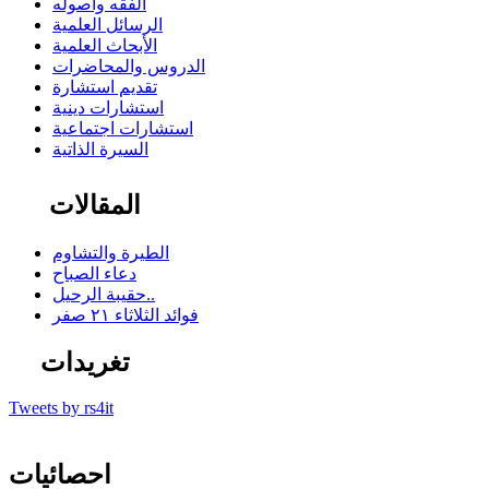
الفقه وأصوله
الرسائل العلمية
الأبحاث العلمية
الدروس والمحاضرات
تقديم استشارة
استشارات دينية
استشارات اجتماعية
السيرة الذاتية
المقالات
الطيرة والتشاوم
دعاء الصباح
حقيبة الرحيل..
فوائد الثلاثاء ٢١ صفر
تغريدات
Tweets by rs4it
احصائيات