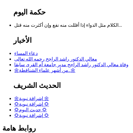
حكمة اليوم
الكلام مثل الدواء إذا أقللت منه نفع وإن أكثرت منه قتل...
الأخبار
دعاء المساء
معالي الدكتور راشد الراجح رحمه الله تعالى
وفاة معالي الدكتور راشد الراجح مدير جامعة أم القرى سابقا
🌼من أشهر علماء الشناقطة..🌼
الحديث الشريف
🌼إشراقة نبوية 🌼
🌻إشراقة نبوية 🌻
🌻حديث اليوم 🌻
🌻إشراقة نبوية 🌻
روابط هامة