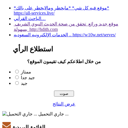
*موقع فيه كل شي* *مايخطر ومالايخطر على بالك*
https://all-services.live/
الباحث القرآني…
موقع جديد ورائع تحقق من صحة الحديث النبوي الشريف
بسهولة http://hdith.com
الخدمات الإلكترونيه السعوديه .. https://w10w.net/serves/
استطلاع الرأي
من خلال اطلاعكم كيف تقيمون الموقع؟
ممتاز
جيد جدا
جيد
عرض النتائج
جاري التحميل ...
القائمة البريدية