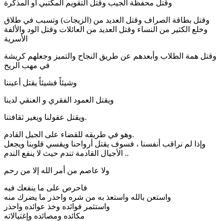
وقتل محفظة الجيب وقتل التقويم المكتبي أو المذكرة
وقتل بطاقة الصراف وقتل العديد من (الزيجات) وتسبب في طلاق
وخلع الكثير من النساء وقتل العديد من العائلات وقتل الود والألفة
الأسرية
وقتل همة الطلاب وأبعدهم عن طريق النجاح والتميز وجعلهم كريشة
في مهب الريح
وشيئاً فشيئاً يقتل أعيننا
ويقتل العمود الفقري و العنقي لدينا
ويقتل عقولنا ويغير ثقافتنا.
وهو في طريقه للقضاء على الجيل القادم.
وإذا لم نراقب أنفسنا ، فسوف يقتل أرواحنا ويقسي قلوبنا ويجعل
الأجيال القادمة تندم حيث لا ينفع الندم ..
ولا عاصم من أمر الله إلا من رحم
فاحرص على ما ينفعك فيه
واستعن بالله واستعذ به من شره واحذر ما يضرك منه
واستثمر فوائده وخذ عوائده واحذر
مكائده ومصائده وإغتيالاته