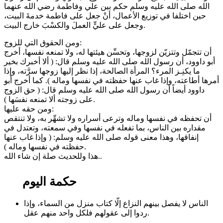
الله صلى الله عليه وسلم حكم بين علي وفاطمة رضي الله عنهما
حين اختلفا في توزيع الأعمال، أنْ جعل على فاطمة خدمةَ البيت،
وجعل على عليٍّ العملَ والكسْبَ خارج البيت.
ومن الحقوق التي للزوج:
أن تتجمّل وتتزيّن لزوجها، وتحسِّن هيئتها له، ولا تمنعه نفسها، أخرج
أبو داوود، أن رسول الله صلى الله عليه وسلم قال: ( ألا أخبرك بخير
ما يكنِـز المرء؟ المرأة الصالحة، إذا نظر إليها زوجها سرَّته، وإذا
أمرها أطاعته، وإذا غاب عنها حفظته في نفسها وماله ). كما أخرج أبو
داوود أيضاً أن رسول الله صلى الله عليه وسلم قال: ( حق الزوج
على زوجته ألا تمنعه نفسَها ).
ومن حقه عليها:
أن تحفظه في نفسها وماله وترعى أسراره ولا تشهِّر به، ولا تنتقص
مقداره بين الناس، بما تفعله في نفسها وفي سمعته، وتعتدل في
إنفاقها، وهذا معنى قوله صلى الله عليه وسلم: ( وإذا غاب عنها
حفظته في نفسها وماله ).
هذا وللحديث صلة إن شاء الله..
حكمة اليوم
الناس لا يفصل بينهم النزاع إلّا كتاب منزل من السماء، وإذا
ردوا إلى عقولهم فلكل واحد منهم عقل.