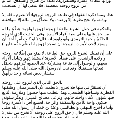
ورائها سعادة الأسرة واستقرارها، بعيداً عن النزاع والشقاق، أما لو
أمر الزوج زوجته بمعصية، فلا ينبغي لها أن تستجيب.
هذا، ومما ذكره الفقهاء في طاعة الزوجة لزوجها: ألا تصوم نافلة إلا
بإذنه، ولا تحج تطوعاً إلا برضاه، ولا تتصدَّق من ماله إلا بموافقته.
والحكمة في جعل الشرعِ طاعةَ الزوجة لزوجها واجبة: عِظَمُ ما له
من حقٍ عليها وعلى بقية أفراد الأسرة، وفي الحديث الذي أخرجه
الحاكم وأحمد الترمذي وأبو داوود أنه قال: ( لو كنت آمراً أحداً أن
يسجد لأحد، لأمرت الزوجة أن تسجد لزوجها، لعِظَم حقِّه عليها ).
على أن تمليك الشرع للزوج حق الطاعة، لا يمنع من إطْلاعه زوجته
وأولاده الراشدين على قضايا الأسرة؛ لاستشارتهم وتبادل الآراء
معهم، والوصول إلى قناعة مشتركة عند الجميع، تُلْزِمُهم بتحمُّل
تبعاتها مستقبلاً، وقد ثبت أن رسول الله صلى الله عليه وسلم
استشار بعض نسائه وأخذ برأيهنَّ.
الحق الثاني الذي للزوج على زوجته:
أن تستقرَّ في بيتها فلا تخرج إلا بعلمه، لأن البيت ميدان وظيفتها
الفطرية ونشاطها الطبيعي، وهذا يتطلب منها حضوراً وملازمة، تُتَابِع
فيها شؤون الأبناء واحتياجاتهم، وترعى مصالح المنـزل وتدبِّر شئونه،
فيكون واحة للأمن والسكينة والراحة، لجميع أفراد الأسرة زوجاً
وأبناء. أخرج البيهقي والطيالسي وعبْدُ بن حُمَيْد أن رسول الله صلى
الله عليه وسلم قال: ( حق الزوج على زوجته ألا تخرج من بيته إلا
بإذنه، فإن فعلت لعنها الله حتى تتوب أو ترجِع ).