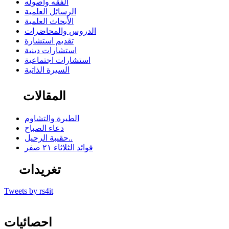
الفقه وأصوله
الرسائل العلمية
الأبحاث العلمية
الدروس والمحاضرات
تقديم استشارة
استشارات دينية
استشارات اجتماعية
السيرة الذاتية
المقالات
الطيرة والتشاوم
دعاء الصباح
حقيبة الرحيل..
فوائد الثلاثاء ٢١ صفر
تغريدات
Tweets by rs4it
احصائيات