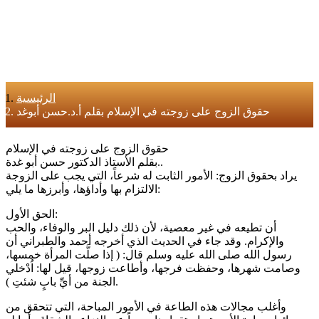
الرئيسية
حقوق الزوج على زوجته في الإسلام بقلم أ.د.حسن أبوغد
حقوق الزوج على زوجته في الإسلام
بقلم الأستاذ الدكتور حسن أبو غدة..
يراد بحقوق الزوج: الأمور الثابت له شرعاً، التي يجب على الزوجة
الالتزام بها وأداؤها، وأبرزها ما يلي:
الحق الأول:
أن تطيعه في غير معصية، لأن ذلك دليل البر والوفاء، والحب
والإكرام. وقد جاء في الحديث الذي أخرجه أحمد والطبراني أن
رسول الله صلى الله عليه وسلم قال: ( إذا صلَّت المرأة خمسها،
وصامت شهرها، وحفظت فرجها، وأطاعت زوجها، قيل لها: اُدْخلي
الجنة من أيِّ بابٍ شئتِ ).
وأغلب مجالات هذه الطاعة في الأمور المباحة، التي تتحقق من