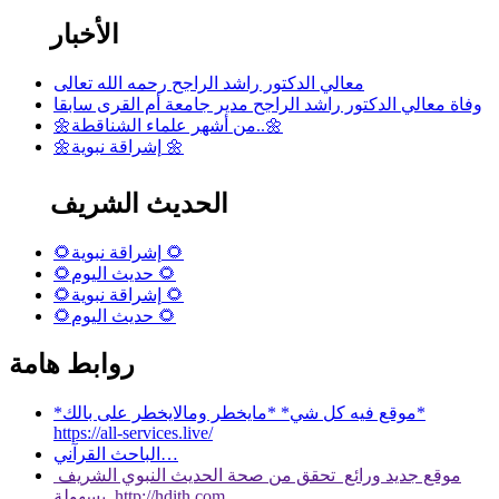
الأخبار
معالي الدكتور راشد الراجح رحمه الله تعالى
وفاة معالي الدكتور راشد الراجح مدير جامعة أم القرى سابقا
🌼من أشهر علماء الشناقطة..🌼
🌼إشراقة نبوية 🌼
الحديث الشريف
🌻إشراقة نبوية 🌻
🌻حديث اليوم 🌻
🌻إشراقة نبوية 🌻
🌻حديث اليوم 🌻
روابط هامة
*موقع فيه كل شي* *مايخطر ومالايخطر على بالك*
https://all-services.live/
الباحث القرآني…
موقع جديد ورائع تحقق من صحة الحديث النبوي الشريف
بسهولة http://hdith.com