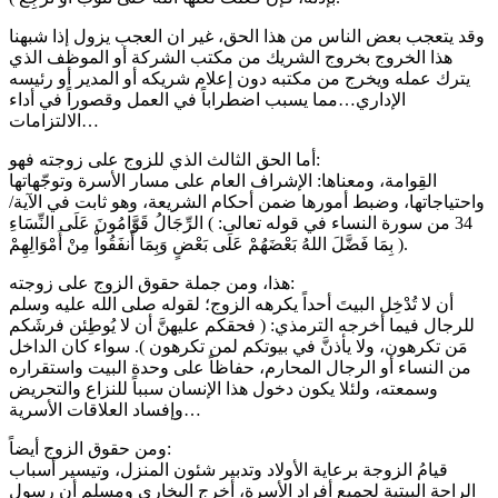
وقد يتعجب بعض الناس من هذا الحق، غير ان العجب يزول إذا شبهنا
هذا الخروج بخروج الشريك من مكتب الشركة أو الموظف الذي
يترك عمله ويخرج من مكتبه دون إعلام شريكه أو المدير أو رئيسه
الإداري…مما يسبب اضطراباً في العمل وقصوراً في أداء
الالتزامات…
أما الحق الثالث الذي للزوج على زوجته فهو:
القِوامة، ومعناها: الإشراف العام على مسار الأسرة وتوجّهاتها
واحتياجاتها، وضبط أمورها ضمن أحكام الشريعة، وهو ثابت في الآية/
34 من سورة النساء في قوله تعالى: ) الرِّجَالُ قَوَّامُونَ عَلَى النِّسَاءِ
بِمَا فَضَّلَ اللهُ بَعْضَهُمْ عَلَى بَعْضٍ وَبِمَا أَنفَقُواْ مِنْ أَمْوَالِهِمْ ).
هذا، ومن جملة حقوق الزوج على زوجته:
أن لا تُدْخِل البيتَ أحداً يكرهه الزوج؛ لقوله صلى الله عليه وسلم
للرجال فيما أخرجه الترمذي: ( فحقكم عليهنَّ أن لا يُوطِئن فرشَكم
مَن تكرهون، ولا يأذنَّ في بيوتكم لمن تكرهون ). سواء كان الداخل
من النساء أو الرجال المحارم، حفاظاً على وحدة البيت واستقراره
وسمعته، ولئلا يكون دخول هذا الإنسان سبباً للنزاع والتحريض
وإفساد العلاقات الأسرية…
ومن حقوق الزوج أيضاً:
قيامُ الزوجة برعاية الأولاد وتدبير شئون المنزل، وتيسير أسباب
الراحة البيتية لجميع أفراد الأسرة، أخرج البخاري ومسلم أن رسول