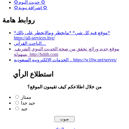
🌻حديث اليوم 🌻
🌻إشراقة نبوية 🌻
روابط هامة
*موقع فيه كل شي* *مايخطر ومالايخطر على بالك*
https://all-services.live/
الباحث القرآني…
موقع جديد ورائع تحقق من صحة الحديث النبوي الشريف
بسهولة http://hdith.com
الخدمات الإلكترونيه السعوديه .. https://w10w.net/serves/
استطلاع الرأي
من خلال اطلاعكم كيف تقيمون الموقع؟
ممتاز
جيد جدا
جيد