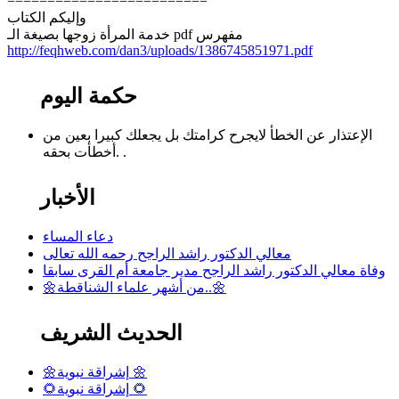
=========================
وإليكم الكتاب
خدمة المرأة زوجها بصيغة الـ pdf مفهرس
http://feqhweb.com/dan3/uploads/1386745851971.pdf
حكمة اليوم
الإعتذار عن الخطأ لايجرح كرامتك بل يجعلك كبيرا بعين من
أخطأت بحقه. .
الأخبار
دعاء المساء
معالي الدكتور راشد الراجح رحمه الله تعالى
وفاة معالي الدكتور راشد الراجح مدير جامعة أم القرى سابقا
🌼من أشهر علماء الشناقطة..🌼
الحديث الشريف
🌼إشراقة نبوية 🌼
🌻إشراقة نبوية 🌻