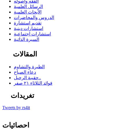
الفقه وأصوله
الرسائل العلمية
الأبحاث العلمية
الدروس والمحاضرات
تقديم استشارة
استشارات دينية
استشارات اجتماعية
السيرة الذاتية
المقالات
الطيرة والتشاوم
دعاء الصباح
حقيبة الرحيل..
فوائد الثلاثاء ٢١ صفر
تغريدات
Tweets by rs4it
احصائيات