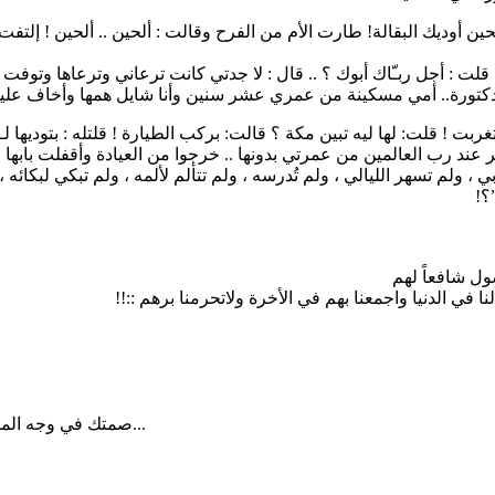
وديك البقالة! طارت الأم من الفرح وقالت : ألحين .. ألحين ! إلتفت ال
ر .. قلت : أجل ربـّاك أبوك ؟ .. قال : لا جدتي كانت ترعاني وترعاها
دكتورة.. أمي مسكينة من عمري عشر سنين وأنا شايل همها وأخاف عليها
تغربت ! قلت: لها ليه تبين مكة ؟ قالت: بركب الطيارة ! قلتله : بتوديها لـم
ر عند رب العالمين من عمرتي بدونها .. خرجوا من العيادة وأقفلت بابها
لم تسهر الليالي ، ولم تُدرسه ، ولم تتألم لألمه ، ولم تبكي لبكائه ، 
؟!
ول شافعاً لهم
في الدنيا واجمعنا بهم في الأخرة ولاتحرمنا برهم ::!!
صمتك في وجه المسيئ حكمة وليس سلبية البعض يريد ان يستفزك وصمتك يقهره...