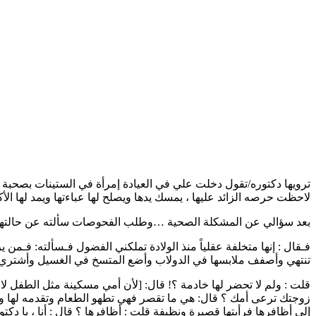
ترويها دكتوره/تقول دخلت علي في العيادة إمرأة في الستينات بصحبة إبنها
لاحظت حرصه الزائد عليها ، يمسك يدها ويصلح لها عباءتها ويمد لها الأكل
بعد سؤالي عن المشكلة الصحية …وطلب الفحوصات سألته عن حالتها الع
فـقال : إنها متخلفة عقلياً منذ الولادة تملكني الفضول فـسألته: فـمن ير
تنتهي وأصفف ملابسها في الدولاب وأضع المتسخ في الغسيل وأشتري ل
قلت : ولم لا تحضر لها خادمة ؟! قال: [لأن أمي مسكينة مثل الطفل لا
زوجتك ترعى أمك ؟ قال: هي ما تقصر فهي تطهو الطعام وتقدمه لها 
إلى أظافرها فرأيتها قصيرة ونظيفة قلت : أظافرها ؟ قال : أنا ، يا دكت