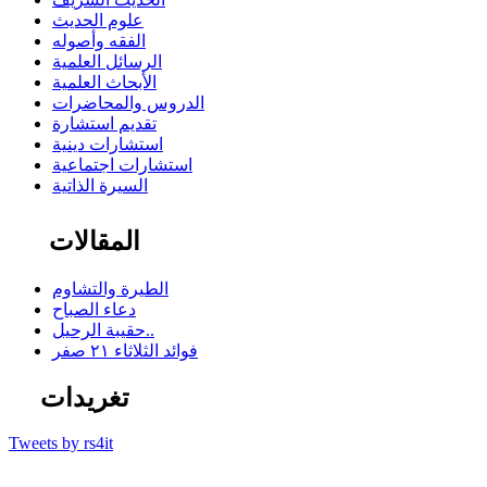
علوم الحديث
الفقه وأصوله
الرسائل العلمية
الأبحاث العلمية
الدروس والمحاضرات
تقديم استشارة
استشارات دينية
استشارات اجتماعية
السيرة الذاتية
المقالات
الطيرة والتشاوم
دعاء الصباح
حقيبة الرحيل..
فوائد الثلاثاء ٢١ صفر
تغريدات
Tweets by rs4it