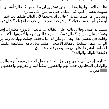
نظرت الأم لـولدها وقالت: متى تشتري لي بطاطس ؟! قال: أبشري ألحين أ
سويت نفسي أكتب في الملف حتى ما يبين أنـّي متأثرة ” !
وسألت : ما عندها غيرك ؟ قال : أنا وحيدها لأن الوالد طلقها بعد شه
أو تذكر أنها إهتمت فيك ؟ أو فرحت لفرحك أو حزنت لحزنك ؟ قال : يا
مسك يد أمـّه , وقال : يالله على البقالة … قالت : لا نروح مكـّة ! .. إس
وتضيّق على نفسك ؟ قال : يمكن الفرحة اللي تفرحها لاوديتها.. أكثر أج
وقلت في نفسي: هذا وهي لم تكن له أماً .. فقط حملت وولدت ولم تربي ، و
البر…! فـهل سنفعل بأمهاتنا الأصحاء..مثلما فعل بأمه المتخلفة عقليـًّا”
للأمانه.. انشرها. علها أن تستيقض قلب عااااااق
دقيقه? للوالد والوالده?
.”اللهم”إجعل أبي وأمي من أهل الجنة وأجعل الحوض مورداً لهم والرس
والولدان المخلدون خدماً لهم والقصور”سكناً لهم وأغفرلهم واحفظهم لنا 
آآآآآآآآمين ..