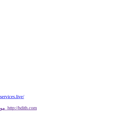
*موقع فيه كل شي* *مايخطر ومالايخطر على
موقع جديد ورائع تحقق من صحة الحديث النبوي الشريف بسهولة http://hdith.com