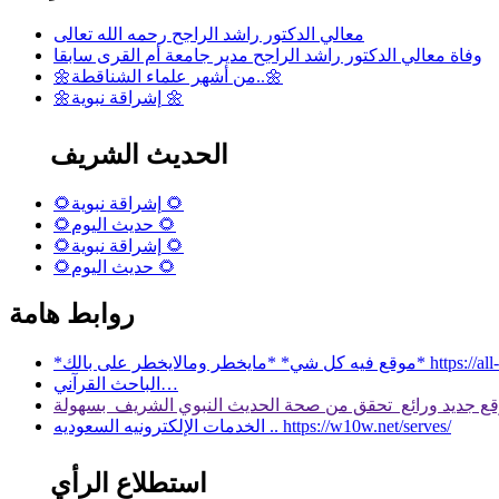
معالي الدكتور راشد الراجح رحمه الله تعالى
وفاة معالي الدكتور راشد الراجح مدير جامعة أم القرى سابقا
🌼من أشهر علماء الشناقطة..🌼
🌼إشراقة نبوية 🌼
الحديث الشريف
🌻إشراقة نبوية 🌻
🌻حديث اليوم 🌻
🌻إشراقة نبوية 🌻
🌻حديث اليوم 🌻
روابط هامة
 بالك* https://all-services.live/
الباحث القرآني…
الخدمات الإلكترونيه السعوديه .. https://w10w.net/serves/
استطلاع الرأي