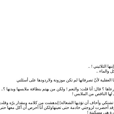
 الثلاثيني ! ..
 والماء ..
قلية لأنّ تصرفاتها لم تكن موزونة ولاردودها على أسئلتي
عاها ؟ قال: أنا قلت: والنعم ! ولكن من يهتم بنظافة ملابسها وبدنها ؟.. 
ها الناقص من الملابس !
 تشتكي وأخاف أن تؤذيها الشغالة] إندهشت من كلامه ومقدار برّه وقلت
وقد أحضرت لزوجتي خادمة حتى تعينهاولكن أنا أحرص أن آكل معها ح
ورة هي مسكينة !