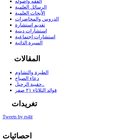
الفقه وأصوله
الرسائل العلمية
الأبحاث العلمية
الدروس والمحاضرات
تقديم استشارة
استشارات دينية
استشارات اجتماعية
السيرة الذاتية
المقالات
الطيرة والتشاوم
دعاء الصباح
حقيبة الرحيل..
فوائد الثلاثاء ٢١ صفر
تغريدات
Tweets by rs4it
احصائيات