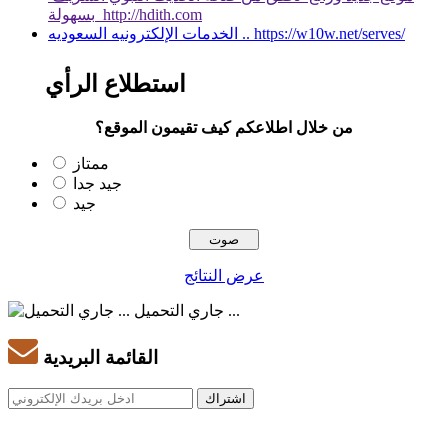
بسهولة http://hdith.com
الخدمات الإلكترونيه السعوديه .. https://w10w.net/serves/
استطلاع الرأي
من خلال اطلاعكم كيف تقيمون الموقع؟
ممتاز
جيد جدا
جيد
عرض النتائج
جاري التحميل ...
القائمة البريدية