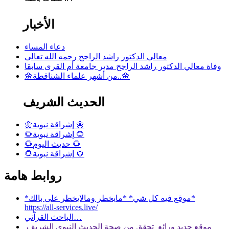
الأخبار
دعاء المساء
معالي الدكتور راشد الراجح رحمه الله تعالى
وفاة معالي الدكتور راشد الراجح مدير جامعة أم القرى سابقا
🌼من أشهر علماء الشناقطة..🌼
الحديث الشريف
🌼إشراقة نبوية 🌼
🌻إشراقة نبوية 🌻
🌻حديث اليوم 🌻
🌻إشراقة نبوية 🌻
روابط هامة
*موقع فيه كل شي* *مايخطر ومالايخطر على بالك*
https://all-services.live/
الباحث القرآني…
موقع جديد ورائع تحقق من صحة الحديث النبوي الشريف