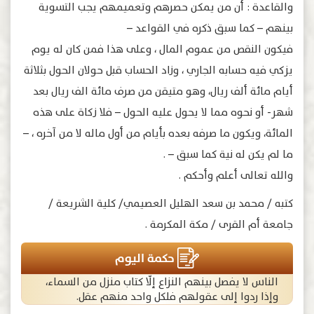
والقاعدة : أن من يمكن حصرهم وتعميمهم يجب التسوية
بينهم – كما سبق ذكره في القواعد –
فيكون النقص من عموم المال ، وعلى هذا فمن كان له يوم
يزكي فيه حسابه الجاري ، وزاد الحساب قبل حولان الحول بثلاثة
أيام مائة ألف ريال، وهو متيقن من صرف مائة الف ريال بعد
شهر- أو نحوه مما لا يحول عليه الحول – فلا زكاة على هذه
المائة، ويكون ما صرفه بعده بأيام من أول ماله لا من آخره ، –
ما لم يكن له نية كما سبق – .
والله تعالى أعلم وأحكم .
كتبه / محمد بن سعد الهليل العصيمي/ كلية الشريعة /
جامعة أم القرى / مكة المكرمة .
حكمة اليوم
الناس لا يفصل بينهم النزاع إلّا كتاب منزل من السماء،
وإذا ردوا إلى عقولهم فلكل واحد منهم عقل.