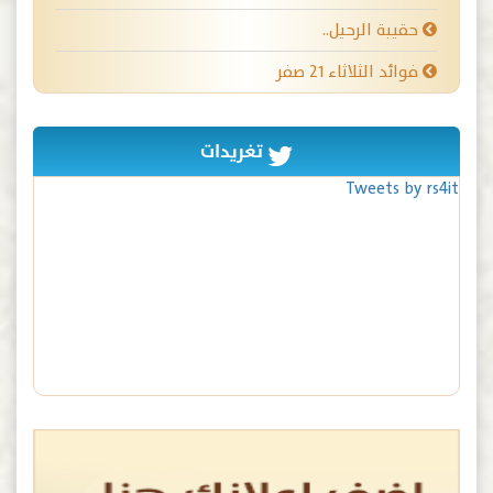
حقيبة الرحيل..
فوائد الثلاثاء ٢١ صفر
تغريدات
Tweets by rs4it