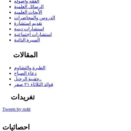
الفقه وأصوله
الرسائل العلمية
الأبحاث العلمية
الدروس والمحاضرات
تقديم استشارة
استشارات دينية
استشارات اجتماعية
السيرة الذاتية
المقالات
الطيرة والتشاوم
دعاء الصباح
حقيبة الرحيل..
فوائد الثلاثاء ٢١ صفر
تغريدات
Tweets by rs4it
احصائيات