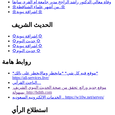
وفاة معالي الدكتور راشد الراجح مدير جامعة أم القرى سابقا
🌼من أشهر علماء الشناقطة..🌼
🌼إشراقة نبوية 🌼
الحديث الشريف
🌻إشراقة نبوية 🌻
🌻حديث اليوم 🌻
🌻إشراقة نبوية 🌻
🌻حديث اليوم 🌻
روابط هامة
*موقع فيه كل شي* *مايخطر ومالايخطر على بالك*
https://all-services.live/
الباحث القرآني…
موقع جديد ورائع تحقق من صحة الحديث النبوي الشريف
بسهولة http://hdith.com
الخدمات الإلكترونيه السعوديه .. https://w10w.net/serves/
استطلاع الرأي