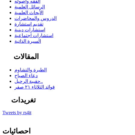
الفقه وأصوله
الرسائل العلمية
الأبحاث العلمية
الدروس والمحاضرات
تقديم استشارة
استشارات دينية
استشارات اجتماعية
السيرة الذاتية
المقالات
الطيرة والتشاوم
دعاء الصباح
حقيبة الرحيل..
فوائد الثلاثاء ٢١ صفر
تغريدات
Tweets by rs4it
احصائيات