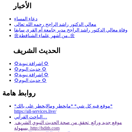
الأخبار
دعاء المساء
معالي الدكتور راشد الراجح رحمه الله تعالى
وفاة معالي الدكتور راشد الراجح مدير جامعة أم القرى سابقا
🌼من أشهر علماء الشناقطة..🌼
الحديث الشريف
🌻إشراقة نبوية 🌻
🌻حديث اليوم 🌻
🌻إشراقة نبوية 🌻
🌻حديث اليوم 🌻
روابط هامة
*موقع فيه كل شي* *مايخطر ومالايخطر على بالك*
https://all-services.live/
الباحث القرآني…
موقع جديد ورائع تحقق من صحة الحديث النبوي الشريف
بسهولة http://hdith.com