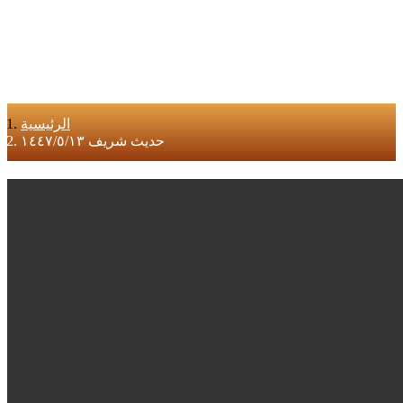
الرئيسية
حديث شريف ١٤٤٧/٥/١٣