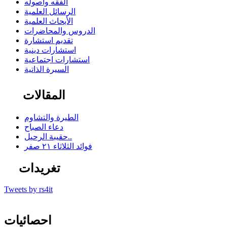
الفقه وأصوله
الرسائل العلمية
الأبحاث العلمية
الدروس والمحاضرات
تقديم استشارة
استشارات دينية
استشارات اجتماعية
السيرة الذاتية
المقالات
الطيرة والتشاوم
دعاء الصباح
حقيبة الرحيل..
فوائد الثلاثاء ٢١ صفر
تغريدات
Tweets by rs4it
احصائيات