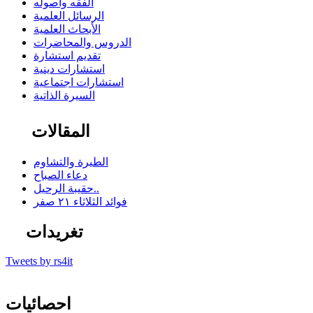
الفقه وأصوله
الرسائل العلمية
الأبحاث العلمية
الدروس والمحاضرات
تقديم استشارة
استشارات دينية
استشارات اجتماعية
السيرة الذاتية
المقالات
الطيرة والتشاوم
دعاء الصباح
حقيبة الرحيل..
فوائد الثلاثاء ٢١ صفر
تغريدات
Tweets by rs4it
احصائيات