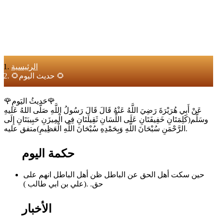
الرئيسية
🌻حديث اليوم 🌻
🌹حَديثُ اليَومِ🌹
عَنْ أَبِي هُرَيْرَةَ رَضِيَ اللَّهُ عَنْهُ قَالَ قَالَ رَسُولُ اللَّهِ صَلَّى اللهُ عَليهِ
وسَلَّم(كَلِمَتَانِ خَفِيفَتَانِ عَلَى اللِّسَانِ ثَقِيلَتَانِ فِي الْمِيزَنِ حَبِيبَتَانِ إِلَى
الرَّحْمَنِ سُبْحَانَ اللَّهِ وَبِحَمْدِهِ سُبْحَانَ اللَّهِ الْعَظِيمِ)متفق عليه.
حكمة اليوم
حين سكت أهل الحق عن الباطل ظن أهل الباطل انهم على
حق. .(علي بن ابي طالب )
الأخبار