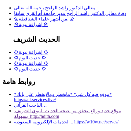
معالي الدكتور راشد الراجح رحمه الله تعالى
وفاة معالي الدكتور راشد الراجح مدير جامعة أم القرى سابقا
🌼من أشهر علماء الشناقطة..🌼
🌼إشراقة نبوية 🌼
الحديث الشريف
🌻إشراقة نبوية 🌻
🌻حديث اليوم 🌻
🌻إشراقة نبوية 🌻
🌻حديث اليوم 🌻
روابط هامة
*موقع فيه كل شي* *مايخطر ومالايخطر على بالك*
https://all-services.live/
الباحث القرآني…
موقع جديد ورائع تحقق من صحة الحديث النبوي الشريف
بسهولة http://hdith.com
الخدمات الإلكترونيه السعوديه .. https://w10w.net/serves/