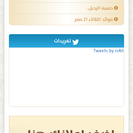
حقيبة الرحيل..
فوائد الثلاثاء ٢١ صفر
تغريدات
Tweets by rs4it