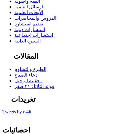
الفقه وأصوله
الرسائل العلمية
الأبحاث العلمية
الدروس والمحاضرات
تقديم استشارة
استشارات دينية
استشارات اجتماعية
السيرة الذاتية
المقالات
الطيرة والتشاوم
دعاء الصباح
حقيبة الرحيل..
فوائد الثلاثاء ٢١ صفر
تغريدات
Tweets by rs4it
احصائيات