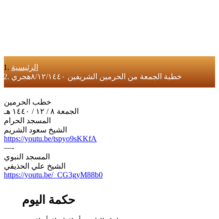
الرئيسية
خطبة الجمعة من الحرمين الشريفين ٨/١٢/١٤٤٠هجري
خطب الحرمين
الجمعة ٨ / ١٢ / ١٤٤٠ هـ
المسجد الحرام
الشيخ سعود الشريم
https://youtu.be/tspyo9sKKfA
—-
المسجد النبوي
الشيخ علي الحذيفي
https://youtu.be/_CG3gyM88b0
حكمة اليوم