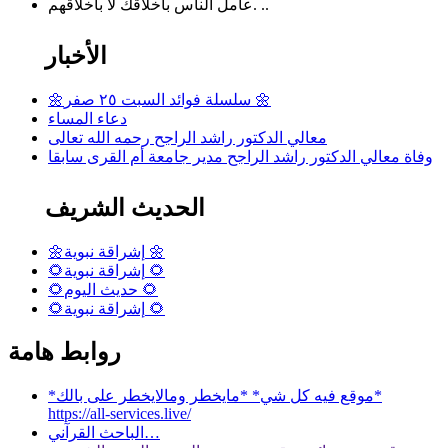
عامل الناس بأخلاقك لا بأخلاقهم. ..
الأخبار
🌼سلسلة فوائد السبت ٢٥ صفر 🌼
دعاء المساء
معالي الدكتور راشد الراجح رحمه الله تعالى
وفاة معالي الدكتور راشد الراجح مدير جامعة أم القرى سابقا
الحديث الشريف
🌼إشراقة نبوية 🌼
🌻إشراقة نبوية 🌻
🌻حديث اليوم 🌻
🌻إشراقة نبوية 🌻
روابط هامة
*موقع فيه كل شي* *مايخطر ومالايخطر على بالك*
https://all-services.live/
الباحث القرآني…