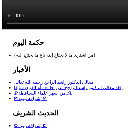
حكمة اليوم
{من اشترى ما لا يحتاج إليه باع ما يحتاج إليه}
الأخبار
معالي الدكتور راشد الراجح رحمه الله تعالى
وفاة معالي الدكتور راشد الراجح مدير جامعة أم القرى سابقا
🌼من أشهر علماء الشناقطة..🌼
🌼إشراقة نبوية 🌼
الحديث الشريف
🌻إشراقة نبوية 🌻