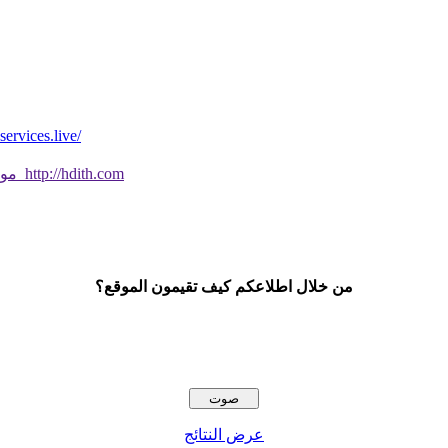
*موقع فيه كل شي* *مايخطر ومالايخطر على
موقع جديد ورائع تحقق من صحة الحديث النبوي الشريف بسهولة http://hdith.com
من خلال اطلاعكم كيف تقيمون الموقع؟
عرض النتائج