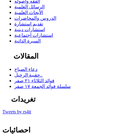
الفقه وأصوله
الرسائل العلمية
الأبحاث العلمية
الدروس والمحاضرات
تقديم استشارة
استشارات دينية
استشارات اجتماعية
السيرة الذاتية
المقالات
دعاء الصباح
حقيبة الرحيل..
فوائد الثلاثاء ٢١ صفر
سلسلة فوائد الجمعة ١٧ صفر
تغريدات
Tweets by rs4it
احصائيات