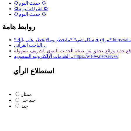
🌻حديث اليوم 🌻
🌻إشراقة نبوية 🌻
🌻حديث اليوم 🌻
روابط هامة
 بالك* https://all-services.live/
الباحث القرآني…
الخدمات الإلكترونيه السعوديه .. https://w10w.net/serves/
استطلاع الرأي
ممتاز
جيد جدا
جيد