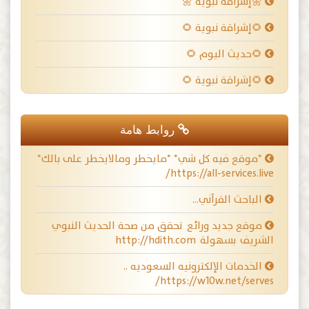
🌼إشراقة نبوية 🌼
🌻إشراقة نبوية 🌻
🌻حديث اليوم 🌻
🌻إشراقة نبوية 🌻
روابط هامة
*موقع فيه كل شي* *مايخطر ومالايخطر على بالك*
https://all-services.live/
الباحث القرآني…
موقع جديد ورائع تحقق من صحة الحديث النبوي
الشريف بسهولة http://hdith.com
الخدمات الإلكترونيه السعوديه ..
https://w10w.net/serves/