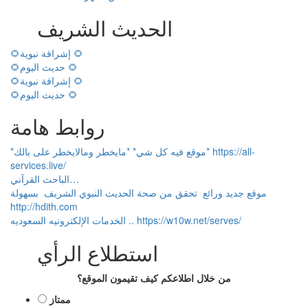
الحديث الشريف
🌻إشراقة نبوية 🌻
🌻حديث اليوم 🌻
🌻إشراقة نبوية 🌻
🌻حديث اليوم 🌻
روابط هامة
*موقع فيه كل شي* *مايخطر ومالايخطر على بالك* https://all-
services.live/
الباحث القرآني…
موقع جديد ورائع تحقق من صحة الحديث النبوي الشريف بسهولة
http://hdith.com
الخدمات الإلكترونيه السعوديه .. https://w10w.net/serves/
استطلاع الرأي
من خلال اطلاعكم كيف تقيمون الموقع؟
ممتاز