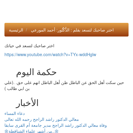
اختر صاحبك لتسعد بقلم : الدُّكْتُور: أحمد المورعي
الرئيسية
اختر صاحبك لتسعد في حياتك
https://www.youtube.com/watch?v=TYx-wddHglw
حكمة اليوم
حين سكت أهل الحق عن الباطل ظن أهل الباطل انهم على حق. .(علي
بن ابي طالب )
الأخبار
دعاء المساء
معالي الدكتور راشد الراجح رحمه الله تعالى
وفاة معالي الدكتور راشد الراجح مدير جامعة أم القرى سابقا
🌼من أشهر علماء الشناقطة..🌼