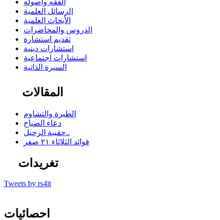
الفقه وأصوله
الرسائل العلمية
الأبحاث العلمية
الدروس والمحاضرات
تقديم استشارة
استشارات دينية
استشارات اجتماعية
السيرة الذاتية
المقالات
الطيرة والتشاوم
دعاء الصباح
حقيبة الرحيل..
فوائد الثلاثاء ٢١ صفر
تغريدات
Tweets by rs4it
احصائيات