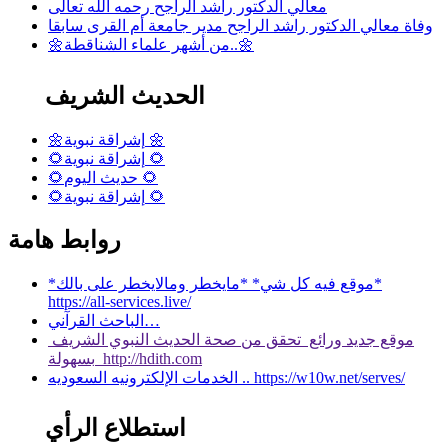
معالي الدكتور راشد الراجح رحمه الله تعالى
وفاة معالي الدكتور راشد الراجح مدير جامعة أم القرى سابقا
🌼من أشهر علماء الشناقطة..🌼
الحديث الشريف
🌼إشراقة نبوية 🌼
🌻إشراقة نبوية 🌻
🌻حديث اليوم 🌻
🌻إشراقة نبوية 🌻
روابط هامة
*موقع فيه كل شي* *مايخطر ومالايخطر على بالك*
https://all-services.live/
الباحث القرآني…
موقع جديد ورائع تحقق من صحة الحديث النبوي الشريف
بسهولة http://hdith.com
الخدمات الإلكترونيه السعوديه .. https://w10w.net/serves/
استطلاع الرأي