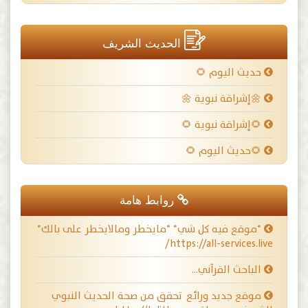
الحديث الشريف
حديث اليوم 🌻
🌼إشراقة نبوية 🌼
🌻إشراقة نبوية 🌻
🌻حديث اليوم 🌻
روابط هامة
*موقع فيه كل شي* *مايخطر ومالايخطر على بالك*
https://all-services.live/
الباحث القرآني…
موقع جديد ورائع تحقق من صحة الحديث النبوي