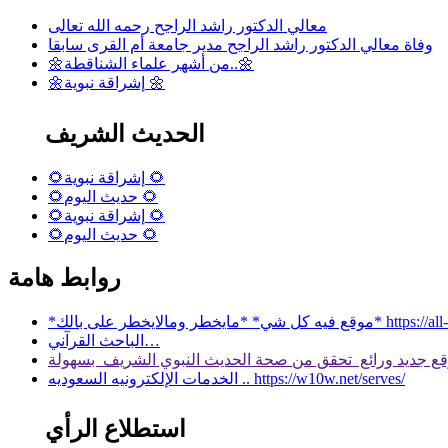
معالي الدكتور راشد الراجح رحمه الله تعالى
وفاة معالي الدكتور راشد الراجح مدير جامعة أم القرى سابقا
🌼من أشهر علماء الشناقطة..🌼
🌼إشراقة نبوية 🌼
الحديث الشريف
🌻إشراقة نبوية 🌻
🌻حديث اليوم 🌻
🌻إشراقة نبوية 🌻
🌻حديث اليوم 🌻
روابط هامة
 بالك* https://all-services.live/
الباحث القرآني…
الخدمات الإلكترونيه السعوديه .. https://w10w.net/serves/
استطلاع الرأي