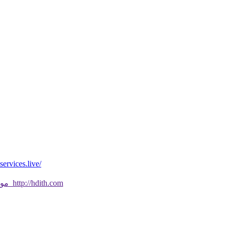
*موقع فيه كل شي* *مايخطر ومالايخطر على
موقع جديد ورائع تحقق من صحة الحديث النبوي الشريف بسهولة http://hdith.com