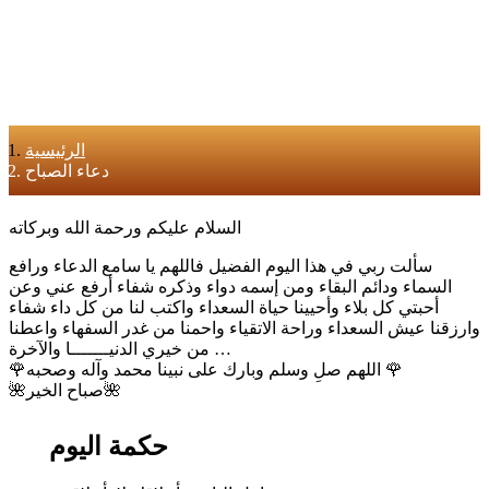
الرئيسية
دعاء الصباح
السلام عليكم ورحمة الله وبركاته
سألت ربي في هذا اليوم الفضيل فاللهم يا سامع الدعاء ورافع
السماء ودائم البقاء ومن إسمه دواء وذكره شفاء أرفع عني وعن
أحبتي كل بلاء وأحيينا حياة السعداء واكتب لنا من كل داء شفاء
وارزقنا عيش السعداء وراحة الاتقياء واحمنا من غدر السفهاء واعطنا
من خيري الدنيـــــــا والآخرة …
🌹اللهم صلِ وسلم وبارك على نبينا محمد وآله وصحبه 🌹
🌺صباح الخير🌺
حكمة اليوم