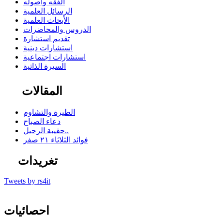
الفقه وأصوله
الرسائل العلمية
الأبحاث العلمية
الدروس والمحاضرات
تقديم استشارة
استشارات دينية
استشارات اجتماعية
السيرة الذاتية
المقالات
الطيرة والتشاوم
دعاء الصباح
حقيبة الرحيل..
فوائد الثلاثاء ٢١ صفر
تغريدات
Tweets by rs4it
احصائيات