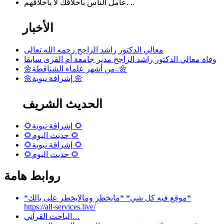
عامل الناس بأخلاقك لا بأخلاقهم. ..
الأخبار
معالي الدكتور راشد الراجح رحمه الله تعالى
وفاة معالي الدكتور راشد الراجح مدير جامعة أم القرى سابقا
🌼من أشهر علماء الشناقطة..🌼
🌼إشراقة نبوية 🌼
الحديث الشريف
🌻إشراقة نبوية 🌻
🌻حديث اليوم 🌻
🌻إشراقة نبوية 🌻
🌻حديث اليوم 🌻
روابط هامة
*موقع فيه كل شي* *مايخطر ومالايخطر على بالك*
https://all-services.live/
الباحث القرآني…