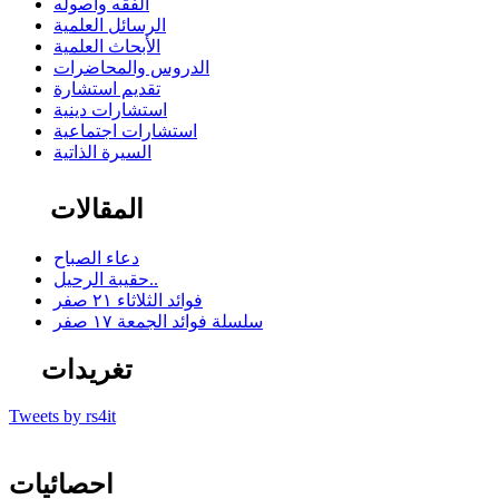
الفقه وأصوله
الرسائل العلمية
الأبحاث العلمية
الدروس والمحاضرات
تقديم استشارة
استشارات دينية
استشارات اجتماعية
السيرة الذاتية
المقالات
دعاء الصباح
حقيبة الرحيل..
فوائد الثلاثاء ٢١ صفر
سلسلة فوائد الجمعة ١٧ صفر
تغريدات
Tweets by rs4it
احصائيات