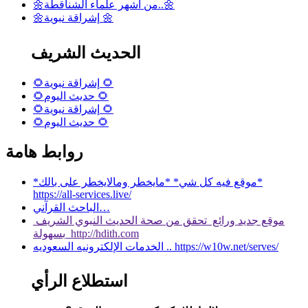
🌼من أشهر علماء الشناقطة..🌼
🌼إشراقة نبوية 🌼
الحديث الشريف
🌻إشراقة نبوية 🌻
🌻حديث اليوم 🌻
🌻إشراقة نبوية 🌻
🌻حديث اليوم 🌻
روابط هامة
*موقع فيه كل شي* *مايخطر ومالايخطر على بالك*
https://all-services.live/
الباحث القرآني…
موقع جديد ورائع تحقق من صحة الحديث النبوي الشريف
بسهولة http://hdith.com
الخدمات الإلكترونيه السعوديه .. https://w10w.net/serves/
استطلاع الرأي