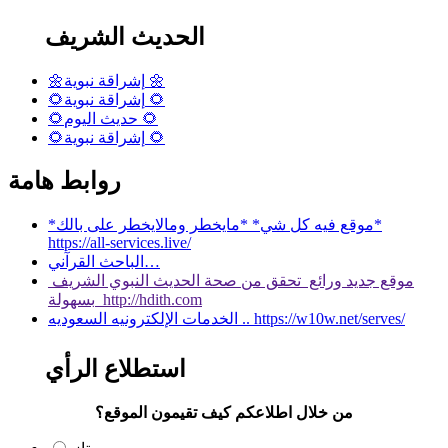
الحديث الشريف
🌼إشراقة نبوية 🌼
🌻إشراقة نبوية 🌻
🌻حديث اليوم 🌻
🌻إشراقة نبوية 🌻
روابط هامة
*موقع فيه كل شي* *مايخطر ومالايخطر على بالك*
https://all-services.live/
الباحث القرآني…
موقع جديد ورائع تحقق من صحة الحديث النبوي الشريف
بسهولة http://hdith.com
الخدمات الإلكترونيه السعوديه .. https://w10w.net/serves/
استطلاع الرأي
من خلال اطلاعكم كيف تقيمون الموقع؟