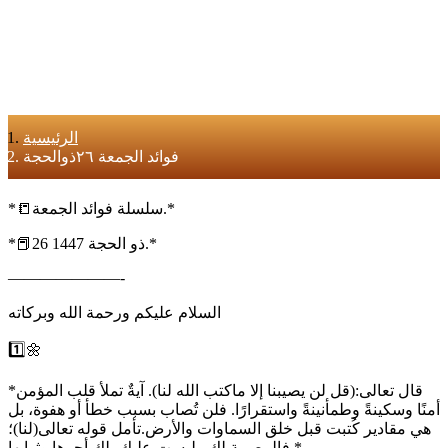
الرئيسية
فوائد الجمعة ٢٦ذوالحجة
*📒سلسلة فوائد الجمعة.*
*📕26 ذو الحجة 1447.*
———————-
السلام عليكم ورحمة الله وبركاته
1️⃣🌼
*قال تعالى:(قل لن يصيبنا إلا ماكتب الله لنا). آيةٌ تملأ قلب المؤمن
أمنًا وسكينةً وطمأنينةً واستقرارًا. فلن تُصاب بسبب خطأ أو هفوة، بل
هي مقادير كُتبت قبل خلق السماوات والأرض.تأمل قوله تعالى(لنا)؛
فالمصيبة لك وليست عليك، لك أجرها وثوابها.*