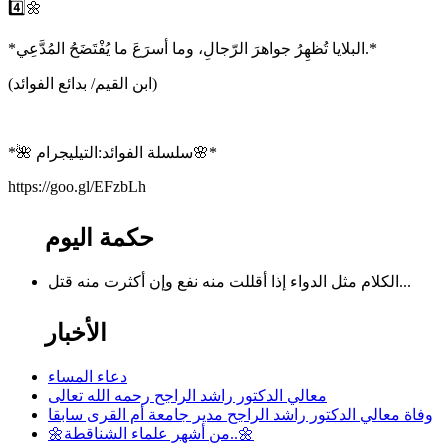
4️⃣🌼
*البلايا تُظهِرُ جواهرَ الرّجالِ، وما أسرَعَ ما يُفْتَضَحُ المُدَّعِي.*
(ابن القيم/ بدائع الفوائد)
*🌺 سلسلة الفوائد:التيليجرام🌸*
https://goo.gl/EFzbLh
حكمة اليوم
الكلام مثل الدواء إذا أقللت منه نفع وإن أكثرت منه قتل...
الأخبار
دعاء المساء
معالي الدكتور راشد الراجح رحمه الله تعالى
وفاة معالي الدكتور راشد الراجح مدير جامعة أم القرى سابقا
🌼من أشهر علماء الشناقطة..🌼