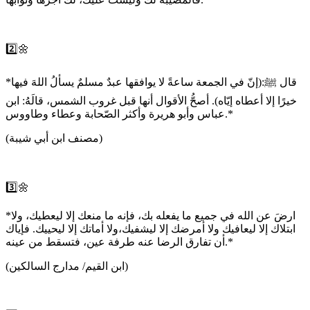
2️⃣🌼
*قال ﷺ:(إنّ في الجمعة ساعةً ﻻ يوافقها عبدٌ مسلمٌ يسألُ اللهَ فيها
خيرًا إلا أعطاه إيّاه). أصحُّ اﻷقوال أنها قبل غروب الشمس، قالَهُ: ابن
عباس وأبو هريرة وأكثر الصّحابة وعطاء وطاووس.*
(مصنف ابن أبي شيبة)
3️⃣🌼
*اﺭﺽَ ﻋﻦ اﻟﻠﻪ ﻓﻲ ﺟﻤﻴﻊ ﻣﺎ ﻳﻔﻌﻠﻪ ﺑﻚ، ﻓﺈﻧﻪ ﻣﺎ ﻣﻨﻌﻚ ﺇﻻ ﻟﻴﻌﻄﻴﻚ، ﻭﻻ
اﺑﺘﻼﻙ ﺇﻻ ﻟﻴﻌﺎﻓﻴﻚ ﻭﻻ ﺃﻣﺮﺿﻚ ﺇﻻ ﻟﻴﺸﻔﻴﻚ،ﻭﻻ ﺃﻣﺎﺗﻚ ﺇﻻ ﻟﻴﺤﻴﻴﻚ. ﻓﺈﻳﺎﻙ
ﺃﻥ ﺗﻔﺎﺭﻕ اﻟﺮﺿﺎ ﻋﻨﻪ ﻃﺮﻓﺔ ﻋﻴﻦ، ﻓﺘﺴﻘﻂ ﻣﻦ ﻋﻴﻨﻪ.*
(ابن القيم/ مدارج السالكين)