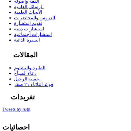
الفقه وأصوله
الرسائل العلمية
الأبحاث العلمية
الدروس والمحاضرات
تقديم استشارة
استشارات دينية
استشارات اجتماعية
السيرة الذاتية
المقالات
الطيرة والتشاوم
دعاء الصباح
حقيبة الرحيل..
فوائد الثلاثاء ٢١ صفر
تغريدات
Tweets by rs4it
احصائيات