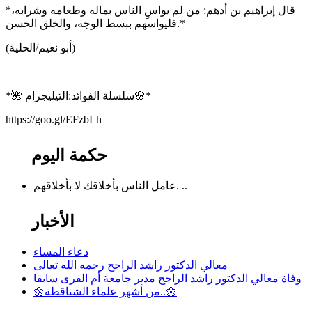
*قال إبراهيم بن أدهم: من لم يواسِ الناس بماله وطعامه وشرابه،
فليواسهم ببسط الوجه، والخلق الحسن.*
(أبو نعيم/الحلية)
*🌺 سلسلة الفوائد:التيليجرام🌸*
https://goo.gl/EFzbLh
حكمة اليوم
عامل الناس بأخلاقك لا بأخلاقهم. ..
الأخبار
دعاء المساء
معالي الدكتور راشد الراجح رحمه الله تعالى
وفاة معالي الدكتور راشد الراجح مدير جامعة أم القرى سابقا
🌼من أشهر علماء الشناقطة..🌼