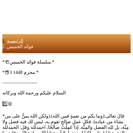
الرئيسية
فوائد الخميس
*📒سلسلة فوائد الخميس.*
*📕3 محرم 1448.*
———————-
السلام عليكم ورحمة الله وبركاته
1️⃣🌼
*قال تعالى:(وما بكم من نعمةٍ فمن الله).(ولكن الله يمنُّ على من
يشاء من عباده). فكل عملٍ صالحٍ تقوم به، ليس لك فيه فضل ولا
مِنَّة، بل لله الفضل والمِنَّة. إذا عَمِلْتَ صالحًا، احمدلله وقل: الحمدلله
الذي هدانا لهذا وماكنا لنهتدي لولا أن هدانا الله، وادع الله وقل:ربنا