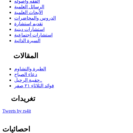
الفقه وأصوله
الرسائل العلمية
الأبحاث العلمية
الدروس والمحاضرات
تقديم استشارة
استشارات دينية
استشارات اجتماعية
السيرة الذاتية
المقالات
الطيرة والتشاوم
دعاء الصباح
حقيبة الرحيل..
فوائد الثلاثاء ٢١ صفر
تغريدات
Tweets by rs4it
احصائيات