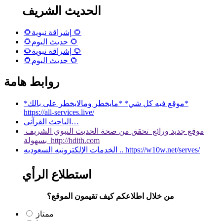
الحديث الشريف
🌻إشراقة نبوية 🌻
🌻حديث اليوم 🌻
🌻إشراقة نبوية 🌻
🌻حديث اليوم 🌻
روابط هامة
*موقع فيه كل شي* *مايخطر ومالايخطر على بالك*
https://all-services.live/
الباحث القرآني…
موقع جديد ورائع تحقق من صحة الحديث النبوي الشريف
بسهولة http://hdith.com
الخدمات الإلكترونيه السعوديه .. https://w10w.net/serves/
استطلاع الرأي
من خلال اطلاعكم كيف تقيمون الموقع؟
ممتاز