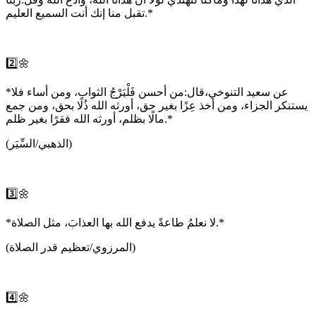
تقبل منا إنك أنت السميع العليم.*
2️⃣🌼
*عن سعيد التنوخي،قال:من أحسن فَلْيَرْجُ الثواب، ومن أساء فلا
يستنكر الجزاء، ومن أخذ عِزًا بغير حق، أورثه الله ذُلًا بحق، ومن جمع
مالًا بظلم، أورثه الله فقرًا بغير ظلم.*
(الذهبي/السِّيَر)
3️⃣🌼
*لا نعلمُ طاعةً يدفع الله بها العذابَ، مثل الصلاة.*
(المرزوي/تعظيم قدر الصلاة)
4️⃣🌼