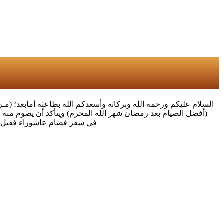
السلام عليكم ورحمة الله وبركاته وأسعدكم الله بطاعته أمابعد؛ (م
في سفر فصام عاشوراء فقيل له ل