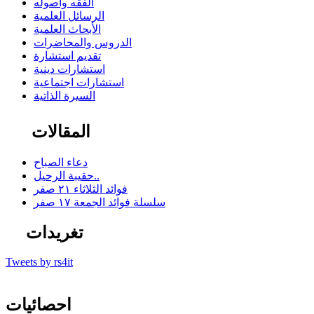
الفقه وأصوله
الرسائل العلمية
الأبحاث العلمية
الدروس والمحاضرات
تقديم استشارة
استشارات دينية
استشارات اجتماعية
السيرة الذاتية
المقالات
دعاء الصباح
حقيبة الرحيل..
فوائد الثلاثاء ٢١ صفر
سلسلة فوائد الجمعة ١٧ صفر
تغريدات
Tweets by rs4it
احصائيات