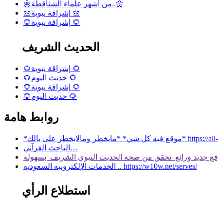
🌼من أشهر علماء الشناقطة..🌼
🌼إشراقة نبوية 🌼
🌻إشراقة نبوية 🌻
الحديث الشريف
🌻إشراقة نبوية 🌻
🌻حديث اليوم 🌻
🌻إشراقة نبوية 🌻
🌻حديث اليوم 🌻
روابط هامة
 بالك* https://all-services.live/
الباحث القرآني…
الخدمات الإلكترونيه السعوديه .. https://w10w.net/serves/
استطلاع الرأي