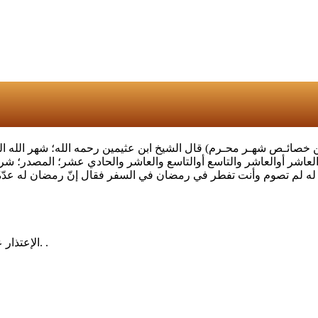
ـن خصائـص شهـر محـرم) قال الشيخ ابن عثيمين رحمه الله؛ شهر الله ا
م تصوم وأنت تفطر في رمضان في السفر فقال إنّ رمضان له عدّةٌ من أيام
الإعتذار عن الخطأ لايجرح كرامتك بل يجعلك كبيرا بعين من أخطأت بحقه. .