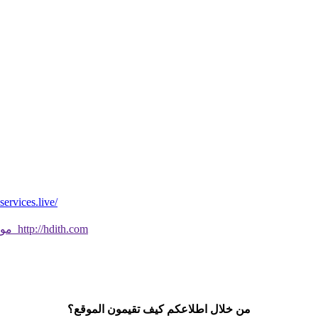
*موقع فيه كل شي* *مايخطر ومالايخطر على
موقع جديد ورائع تحقق من صحة الحديث النبوي الشريف بسهولة http://hdith.com
من خلال اطلاعكم كيف تقيمون الموقع؟