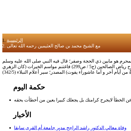
الرئيسية
مع الشيخ محمد بن صالح العثيمين رحمه الله تعالى
لمحرم هو مابين ذي الحجة وصفر؛ قال فيه النبي صلى الله عليه وسلم
(أفضل الصيام بعد رمضان شهر الله المحرم) ويتأكد أن يصوم منه العاشر أوالعاشر والتاسع أوالتاسع والعاشر والحادي عشر؛ المصدر؛ شرح رياض الصالحين (ج5 / ص299) فاغتنم مواسم الخيرات (كان الزهري
 أخر و أما عاشوراء يفوت) المصدر؛ سير أعلام النبلاء (342/5)
حكمة اليوم
الأخبار
وفاة معالي الدكتور راشد الراجح مدير جامعة أم القرى سابقا