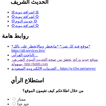
الحديث الشريف
🌼إشراقة نبوية 🌼
🌻إشراقة نبوية 🌻
🌻حديث اليوم 🌻
🌻إشراقة نبوية 🌻
روابط هامة
*موقع فيه كل شي* *مايخطر ومالايخطر على بالك*
https://all-services.live/
الباحث القرآني…
موقع جديد ورائع تحقق من صحة الحديث النبوي الشريف
بسهولة http://hdith.com
الخدمات الإلكترونيه السعوديه .. https://w10w.net/serves/
استطلاع الرأي
من خلال اطلاعكم كيف تقيمون الموقع؟
ممتاز
جيد جدا