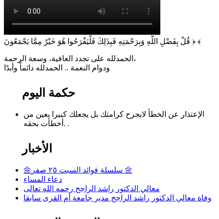
‏﴿ قُلْ بِفَضْلِ اللَّهِ وَبِرَحْمَتِهِ فَبِذَلِكَ فَلْيَفْرَحُوا هُوَ خَيْرٌ مِمَّا يَجْمَعُونَ ﴾
الحمدلله على تجدد العافية، وسعة الرحمة،
ودوام النعمة .. الحمدلله دائماً وأبدًا
حكمة اليوم
الإعتذار عن الخطأ لايجرح كرامتك بل يجعلك كبيرا بعين من
أخطأت بحقه. .
الأخبار
🌼سلسلة فوائد السبت ٢٥ صفر 🌼
دعاء المساء
معالي الدكتور راشد الراجح رحمه الله تعالى
وفاة معالي الدكتور راشد الراجح مدير جامعة أم القرى سابقا