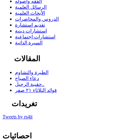
الفقه وأصوله
الرسائل العلمية
الأبحاث العلمية
الدروس والمحاضرات
تقديم استشارة
استشارات دينية
استشارات اجتماعية
السيرة الذاتية
المقالات
الطيرة والتشاوم
دعاء الصباح
حقيبة الرحيل..
فوائد الثلاثاء ٢١ صفر
تغريدات
Tweets by rs4it
احصائيات