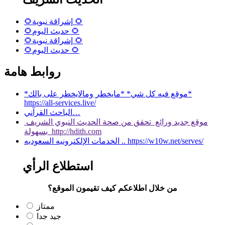
🌻إشراقة نبوية 🌻
🌻حديث اليوم 🌻
🌻إشراقة نبوية 🌻
🌻حديث اليوم 🌻
روابط هامة
*موقع فيه كل شي* *مايخطر ومالايخطر على بالك*
https://all-services.live/
الباحث القرآني…
موقع جديد ورائع تحقق من صحة الحديث النبوي الشريف
بسهولة http://hdith.com
الخدمات الإلكترونيه السعوديه .. https://w10w.net/serves/
استطلاع الرأي
من خلال اطلاعكم كيف تقيمون الموقع؟
ممتاز
جيد جدا