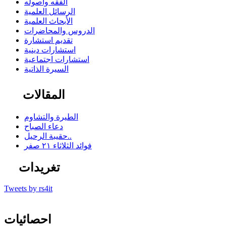
الفقه وأصوله
الرسائل العلمية
الأبحاث العلمية
الدروس والمحاضرات
تقديم استشارة
استشارات دينية
استشارات اجتماعية
السيرة الذاتية
المقالات
الطيرة والتشاوم
دعاء الصباح
حقيبة الرحيل..
فوائد الثلاثاء ٢١ صفر
تغريدات
Tweets by rs4it
احصائيات