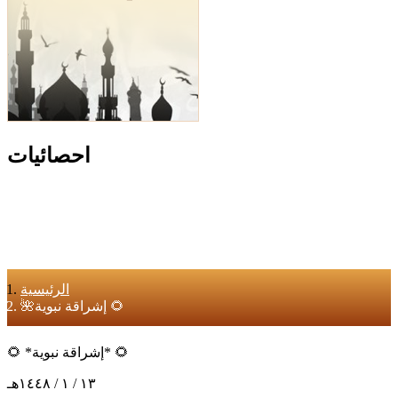
احصائيات
الرئيسية
🌺إشراقة نبوية 🌻
🌻 *إشراقة نبوية* 🌻
١٣ / ١ / ١٤٤٨هـ