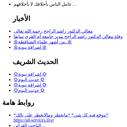
عامل الناس بأخلاقك لا بأخلاقهم. ..
الأخبار
معالي الدكتور راشد الراجح رحمه الله تعالى
وفاة معالي الدكتور راشد الراجح مدير جامعة أم القرى سابقا
🌼من أشهر علماء الشناقطة..🌼
🌼إشراقة نبوية 🌼
الحديث الشريف
🌻إشراقة نبوية 🌻
🌻حديث اليوم 🌻
🌻إشراقة نبوية 🌻
🌻حديث اليوم 🌻
روابط هامة
*موقع فيه كل شي* *مايخطر ومالايخطر على بالك*
https://all-services.live/
الباحث القرآني…