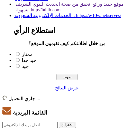
موقع جديد ورائع تحقق من صحة الحديث النبوي الشريف
بسهولة http://hdith.com
الخدمات الإلكترونيه السعوديه .. https://w10w.net/serves/
استطلاع الرأي
من خلال اطلاعكم كيف تقيمون الموقع؟
ممتاز
جيد جدا
جيد
عرض النتائج
جاري التحميل ...
القائمة البريدية