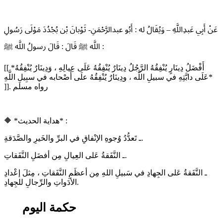
عَنْ أَبِي عَبدِاللَّهِ – وَيُقَالُ له : أَبُو عبدالرَّحْمَنِ- ثَوْبانَ بْن بُجْدُدَ مَوْلَى رَسُولِ
اللَّه ﷺ قَالَ : قَالَ رسولُ اللَّه ﷺ :
[[ *أَفْضَلُ دِينَارٍ يُنْفِقُهُ الرَّجُلُ دِينَارٌ يُنْفِقُهُ عَلَى عِيالِهِ ، وَدِينَارٌ يُنْفِقُهُ
عَلَى دابَّتِهِ في سبيلِ اللَّه ، ودِينَارٌ يُنْفِقُهُ علَى أَصْحابه في سبِيلِ اللَّهِ*
]]. رواه مسلم
🔶 *هداية الحديث* :
ـ تَعدُّدُ وُجوهِ الإنْفاقِ في البرِّ والخَيرِ والصَّدَقةِ.
ـ النَّفَقةُ عَلى العِيالِ مِن أفضَلِ النَّفَقاتِ.
ـ النَّفَقةُ عَلى الجِهادِ في سَبيلِ اللهِ مِن أعظَمِ النَّفَقاتِ ، مِثلَ إعْدادِ
الأدَواتِ والرِّجالِ للجِهادِ.
حكمة اليوم