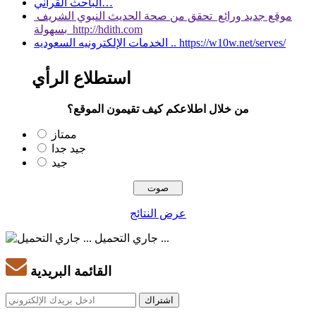
الباحث القرآني…
موقع جديد ورائع تحقق من صحة الحديث النبوي الشريف
بسهولة http://hdith.com
الخدمات الإلكترونيه السعوديه .. https://w10w.net/serves/
استطلاع الرأي
من خلال اطلاعكم كيف تقيمون الموقع؟
ممتاز
جيد جدا
جيد
عرض النتائج
جاري التحميل ...
القائمة البريدية