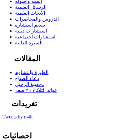
الفقه وأصوله
الرسائل العلمية
الأبحاث العلمية
الدروس والمحاضرات
تقديم استشارة
استشارات دينية
استشارات اجتماعية
السيرة الذاتية
المقالات
الطيرة والتشاوم
دعاء الصباح
حقيبة الرحيل..
فوائد الثلاثاء ٢١ صفر
تغريدات
Tweets by rs4it
احصائيات