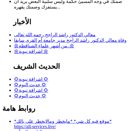
صمتك في وجه المسيئ حكمة وليس سلبية البعض يريد ان
يستفزك وصمتك يقهره...
الأخبار
معالي الدكتور راشد الراجح رحمه الله تعالى
وفاة معالي الدكتور راشد الراجح مدير جامعة أم القرى سابقا
🌼من أشهر علماء الشناقطة..🌼
🌼إشراقة نبوية 🌼
الحديث الشريف
🌻إشراقة نبوية 🌻
🌻حديث اليوم 🌻
🌻إشراقة نبوية 🌻
🌻حديث اليوم 🌻
روابط هامة
*موقع فيه كل شي* *مايخطر ومالايخطر على بالك*
https://all-services.live/