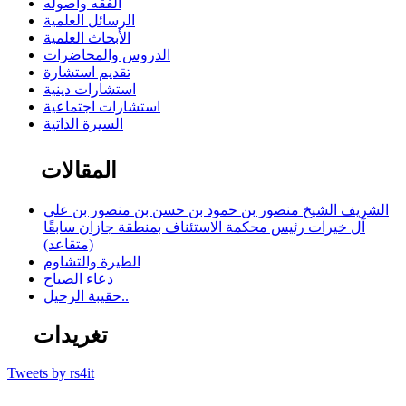
الفقه وأصوله
الرسائل العلمية
الأبحاث العلمية
الدروس والمحاضرات
تقديم استشارة
استشارات دينية
استشارات اجتماعية
السيرة الذاتية
المقالات
الشريف الشيخ منصور بن حمود بن حسن بن منصور بن علي
آل خيرات رئيس محكمة الاستئناف بمنطقة جازان سابقًا
(متقاعد)
الطيرة والتشاوم
دعاء الصباح
حقيبة الرحيل..
تغريدات
Tweets by rs4it