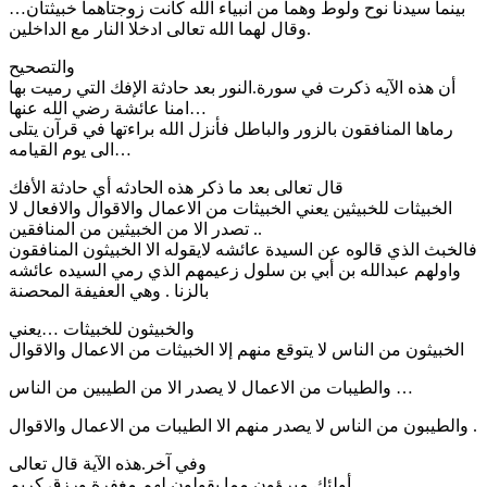
بينما سيدنا نوح ولوط وهما من انبياء الله كانت زوجتاهما خبيثتان…
وقال لهما الله تعالى ادخلا النار مع الداخلين.
والتصحيح
أن هذه الآيه ذكرت في سورة.النور بعد حادثة الإفك التي رميت بها
امنا عائشة رضي الله عنها…
رماها المنافقون بالزور والباطل فأنزل الله براءتها في قرآن يتلى
الى يوم القيامه…
قال تعالى بعد ما ذكر هذه الحادثه أي حادثة الأفك
الخبيثات للخبيثين يعني الخبيثات من الاعمال والاقوال والافعال لا
تصدر الا من الخبيثين من المنافقين ..
فالخبث الذي قالوه عن السيدة عائشه لايقوله الا الخبيثون المنافقون
واولهم عبدالله بن أبي بن سلول زعيمهم الذي رمي السيده عائشه
بالزنا . وهي العفيفة المحصنة
والخبيثون للخبيثات …يعني
الخبيثون من الناس لا يتوقع منهم إلا الخبيثات من الاعمال والاقوال
والطيبات من الاعمال لا يصدر الا من الطيبين من الناس …
والطيبون من الناس لا يصدر منهم الا الطيبات من الاعمال والاقوال .
وفي آخر.هذه الآية قال تعالى
أولئك مبرؤون مما يقولون لهم مغفرة.ورزق كريم..