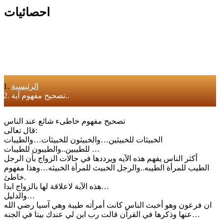
احصائيات
الرئيسية
تصحيح مفهوم آية..
تصحيح مفهوم خاطىء شائع عند الناس
قال تعالى:
الخبيثات للخبيثين…والخبيثون للخبيثات…والطيبات
للطيبين..والطيبون للطيبات …
أكثر الناس يفهم هذه الآيه ويرددها في حالات الزواج بأن الرجل
الطيب للمرأة الطيبه..والرجل الخبيث للمرأة الخبيثه…وهذا مفهوم
خاطئ.
هذه الآية لاعلاقة لها بالزواج ابدا…
والدليل…
ان فرعون وهو أخبث الناس كانت أمرأته طيبة وهي آسيا رضي الله
عنها وذكرها في القرآن قالت رب ابن لي عندك بيتا في الجنه…