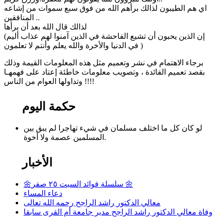
اي هم الطيبون لذالك برأهم الله من فوق سبع سموات من إشاعه
المنافقين ..
لذالك قال الله بعد أن برأها
(إن الذين يحبون أن تشيع الفاحشة في الذين آمنوا لهم عذاب أليم
في الدنيا والأخرة والله يعلم وأنتم لا تعلمون )
برجاء الاهتمام في نشر وتعميم مثل هذه المعلومات القيمة وذلك
بقصد تعميم الفائدة ، وتصويب معلومات خاطئة إعتاد على فهمهـا
وتداولها العوام من الناس !!!!
حكمة اليوم
لو كان كل ما اختلف مسلمان في شيء تهاجرا لم يبق بين
المسلمين عصمة ولا أخوة.
الأخبار
🌼سلسلة فوائد السبت ٢٥ صفر 🌼
دعاء المساء
معالي الدكتور راشد الراجح رحمه الله تعالى
وفاة معالي الدكتور راشد الراجح مدير جامعة أم القرى سابقا