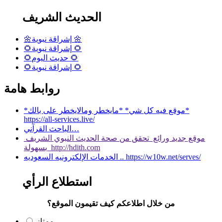
الحديث الشريف
🌼إشراقة نبوية 🌼
🌻إشراقة نبوية 🌻
🌻حديث اليوم 🌻
🌻إشراقة نبوية 🌻
روابط هامة
*موقع فيه كل شي* *مايخطر ومالايخطر على بالك*
https://all-services.live/
الباحث القرآني…
موقع جديد ورائع تحقق من صحة الحديث النبوي الشريف
بسهولة http://hdith.com
الخدمات الإلكترونيه السعوديه .. https://w10w.net/serves/
استطلاع الرأي
من خلال اطلاعكم كيف تقيمون الموقع؟
ممتاز