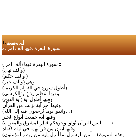
الرئيسية
سورة البقرة..فيها ألف امر..
سورة البقرة فيها (ألف أمر )🌷
(وألف نهي)
(وألف حكم )
(وألف خبر) وهي
( أطول سورة في القرآن الكريم)
وفيها أعظم آية ( آيةالكرسي)
وفيها أطول آية (آية الدين)
وفيها آخر آية نزلت من القرآن
(واتقوا يوماً تُرجعون فيه إلى الله…)
وفيها آية جمعت أنواع الخير
(ليس البر أن تُولوا وجوهكم قبل المشرق والمغرب……)
وفيها آيتان من قرأ بهما في ليله كَفتاه
(آمن الرسول بما أنزل إليه من ربه والمؤمنون…) وهذه السورة