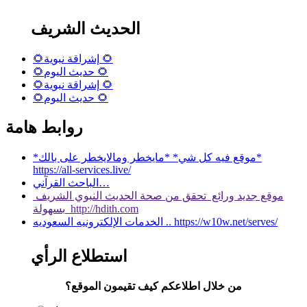
الحديث الشريف
🌻إشراقة نبوية 🌻
🌻حديث اليوم 🌻
🌻إشراقة نبوية 🌻
🌻حديث اليوم 🌻
روابط هامة
*موقع فيه كل شي* *مايخطر ومالايخطر على بالك*
https://all-services.live/
الباحث القرآني…
موقع جديد ورائع تحقق من صحة الحديث النبوي الشريف
بسهولة http://hdith.com
الخدمات الإلكترونيه السعوديه .. https://w10w.net/serves/
استطلاع الرأي
من خلال اطلاعكم كيف تقيمون الموقع؟