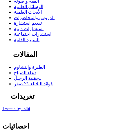
الفقه وأصوله
الرسائل العلمية
الأبحاث العلمية
الدروس والمحاضرات
تقديم استشارة
استشارات دينية
استشارات اجتماعية
السيرة الذاتية
المقالات
الطيرة والتشاوم
دعاء الصباح
حقيبة الرحيل..
فوائد الثلاثاء ٢١ صفر
تغريدات
Tweets by rs4it
احصائيات