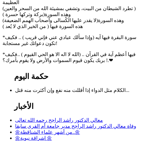
العظيمة
(تطرد الشيطان من البيت، وتشفي بمشيئة الله من السحر والعين )
وهذه السورة(بركة وتركها حسرة )
وهذه السورة(لا يقدر عليها الكُسالى وأصحاب الهمم الضعيفة)
هذه السورة فيها ( من الخير الذي لا يُعد )
*سورة البقرة فيها آيه (وإذا سألك عبادي عني فإني قريب ) .. فكيف
تكون دعواتك غير مستجابة!
*فيها أعظم آية في القرآن .. (الله لا اله الا هو الحي القيوم ) ..فكيف
بربك يكون قيوم السموات والأرض ولا يقوم بأمرك؟ !.❤
حكمة اليوم
الكلام مثل الدواء إذا أقللت منه نفع وإن أكثرت منه قتل...
الأخبار
معالي الدكتور راشد الراجح رحمه الله تعالى
وفاة معالي الدكتور راشد الراجح مدير جامعة أم القرى سابقا
🌼من أشهر علماء الشناقطة..🌼
🌼إشراقة نبوية 🌼