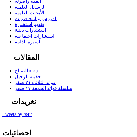
الفقه وأصوله
الرسائل العلمية
الأبحاث العلمية
الدروس والمحاضرات
تقديم استشارة
استشارات دينية
استشارات اجتماعية
السيرة الذاتية
المقالات
دعاء الصباح
حقيبة الرحيل..
فوائد الثلاثاء ٢١ صفر
سلسلة فوائد الجمعة ١٧ صفر
تغريدات
Tweets by rs4it
احصائيات