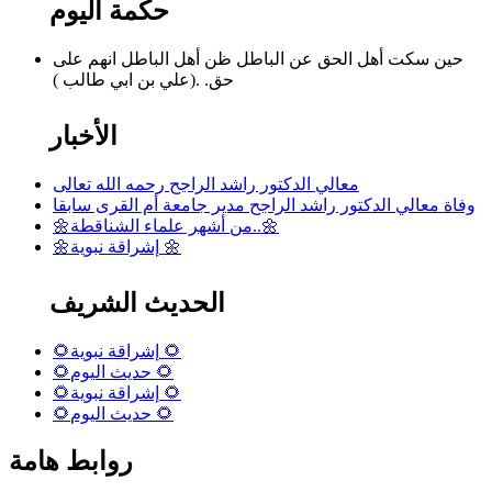
حكمة اليوم
حين سكت أهل الحق عن الباطل ظن أهل الباطل انهم على
حق. .(علي بن ابي طالب )
الأخبار
معالي الدكتور راشد الراجح رحمه الله تعالى
وفاة معالي الدكتور راشد الراجح مدير جامعة أم القرى سابقا
🌼من أشهر علماء الشناقطة..🌼
🌼إشراقة نبوية 🌼
الحديث الشريف
🌻إشراقة نبوية 🌻
🌻حديث اليوم 🌻
🌻إشراقة نبوية 🌻
🌻حديث اليوم 🌻
روابط هامة