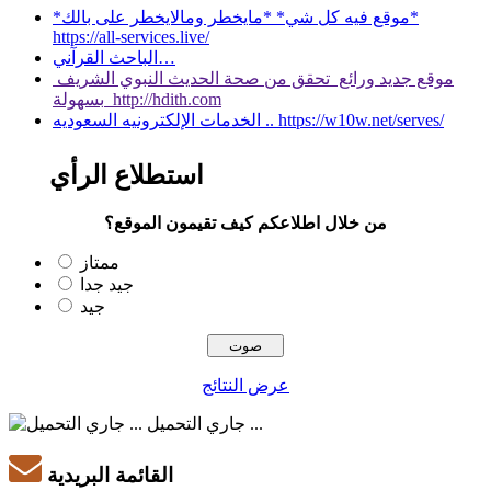
*موقع فيه كل شي* *مايخطر ومالايخطر على بالك*
https://all-services.live/
الباحث القرآني…
موقع جديد ورائع تحقق من صحة الحديث النبوي الشريف
بسهولة http://hdith.com
الخدمات الإلكترونيه السعوديه .. https://w10w.net/serves/
استطلاع الرأي
من خلال اطلاعكم كيف تقيمون الموقع؟
ممتاز
جيد جدا
جيد
عرض النتائج
جاري التحميل ...
القائمة البريدية