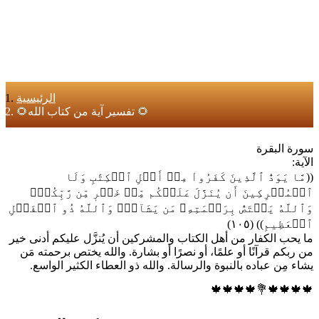
الرئيسية
🌻تفسير آية من كتاب الله 🌻
سورة البقرة
الآية:
((مَّا يَوَدُّ ٱلَّذِينَ كَفَرُواْ مِنۡ أَهۡلِ ٱلۡكِتَٰبِ وَلَا
ٱلۡمُشۡرِكِينَ أَن يُنَزَّلَ عَلَيۡكُم مِّنۡ خَيۡرٖ مِّن رَّبِّكُمۡۚ
وَٱللَّهُ يَخۡتَصُّ بِرَحۡمَتِهِۦ مَن يَشَآءُۚ وَٱللَّهُ ذُو ٱلۡفَضۡلِ
ٱلۡعَظِيمِ)) (١٠٥)
ما يحب الكفار من أهل الكتاب والمشركين أن يُنزَّل عليكم أدنى خير
من ربكم قرآنًا أو علمًا، أو نصرًا أو بشارة. والله يختص برحمته مَن
يشاء مِن عباده بالنبوة والرسالة. والله ذو العطاء الكثير الواسع.
🍁🍁🍁🍁💐🍁🍁🍁🍁