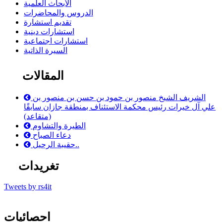
الأبحاث العلمية
الدروس والمحاضرات
تقديم استشارة
استشارات دينية
استشارات اجتماعية
السيرة الذاتية
المقالات
الشريف الشيخ منصور بن حمود بن حسن بن منصور بن
علي آل خيرات رئيس محكمة الاستئناف بمنطقة جازان سابقًا
(متقاعد)
الطيرة والتشاوم
دعاء الصباح
حقيبة الرحيل..
تغريدات
Tweets by rs4it
احصائيات