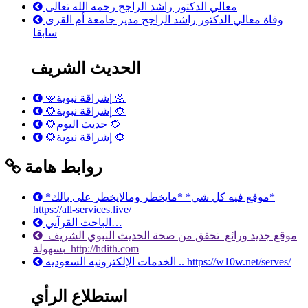
معالي الدكتور راشد الراجح رحمه الله تعالى
وفاة معالي الدكتور راشد الراجح مدير جامعة أم القرى
سابقا
الحديث الشريف
🌼إشراقة نبوية 🌼
🌻إشراقة نبوية 🌻
🌻حديث اليوم 🌻
🌻إشراقة نبوية 🌻
روابط هامة
*موقع فيه كل شي* *مايخطر ومالايخطر على بالك*
https://all-services.live/
الباحث القرآني…
موقع جديد ورائع تحقق من صحة الحديث النبوي الشريف
بسهولة http://hdith.com
الخدمات الإلكترونيه السعوديه .. https://w10w.net/serves/
استطلاع الرأي