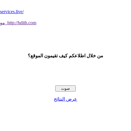
*موقع فيه كل شي* *مايخطر ومالايخطر على
موقع جديد ورائع تحقق من صحة الحديث النبوي الشريف بسهولة http://hdith.com
من خلال اطلاعكم كيف تقيمون الموقع؟
عرض النتائج