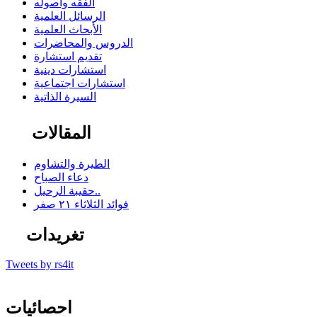
الفقه وأصوله
الرسائل العلمية
الأبحاث العلمية
الدروس والمحاضرات
تقديم استشارة
استشارات دينية
استشارات اجتماعية
السيرة الذاتية
المقالات
الطيرة والتشاوم
دعاء الصباح
حقيبة الرحيل..
فوائد الثلاثاء ٢١ صفر
تغريدات
Tweets by rs4it
احصائيات