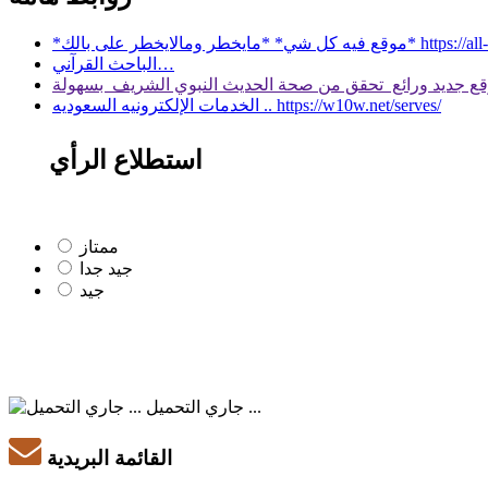
 بالك* https://all-services.live/
الباحث القرآني…
الخدمات الإلكترونيه السعوديه .. https://w10w.net/serves/
استطلاع الرأي
ممتاز
جيد جدا
جيد
جاري التحميل ...
القائمة البريدية