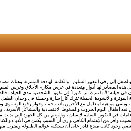
لطفل إلى رقي التعبير السليم ، والكلمة الهادفة المثمرة، وهناك مصادر
وكل هذه المصادر لها أدوار متعددة في غرس مكارم الأخلاق وغرس القيم ا
ن في حياته ؛لأنها تترك أثراً كبيرا ً في تكوين الشخصية مدى الحياة . ف
ة المؤثرة والأنشودة الجميلة تترك آثارا سارة وجميلة في وجدان الطفل 
 وينمي مواهبه ليتعامل مع الآخرين بأدب جم ، وحوار رفيع المستوى و
ش فيه أطفال اليوم الحروب والضغوط الاقتصادية والمشاكل الأسرية ، 
عامات في التكوين السليم لإنسان ، وبالرغم من كل الجهود التي بذلت م
نصيب وافر من الإهتمام الكافي وأرى أن السبب يكمن في الأدباء والكتاب
تقتضي وجود كاتب مبدع قادر على أن يستكنه عوالم الطفولة ويقترب منها 