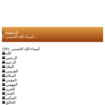
الرئيسية
أسماء الله الحسنى. ..
أسماء الله الحسنى. {99}
🕋الله
🕋الرحمن
🕋الرحيم
🕋الملك
🕋القدوس
🕋السلام
🕋المؤمن
🕋المهيمن
🕋العزيز
🕋الجبار
🕋المتكبر
🕋الخالق