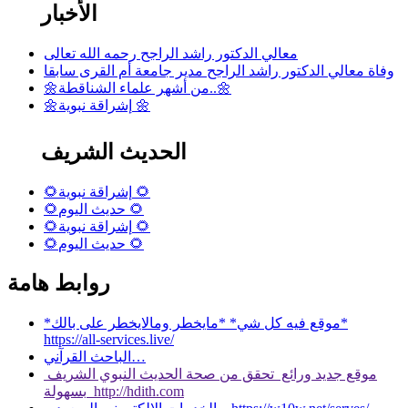
الأخبار
معالي الدكتور راشد الراجح رحمه الله تعالى
وفاة معالي الدكتور راشد الراجح مدير جامعة أم القرى سابقا
🌼من أشهر علماء الشناقطة..🌼
🌼إشراقة نبوية 🌼
الحديث الشريف
🌻إشراقة نبوية 🌻
🌻حديث اليوم 🌻
🌻إشراقة نبوية 🌻
🌻حديث اليوم 🌻
روابط هامة
*موقع فيه كل شي* *مايخطر ومالايخطر على بالك*
https://all-services.live/
الباحث القرآني…
موقع جديد ورائع تحقق من صحة الحديث النبوي الشريف
بسهولة http://hdith.com