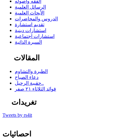
الفقه وأصوله
الرسائل العلمية
الأبحاث العلمية
الدروس والمحاضرات
تقديم استشارة
استشارات دينية
استشارات اجتماعية
السيرة الذاتية
المقالات
الطيرة والتشاوم
دعاء الصباح
حقيبة الرحيل..
فوائد الثلاثاء ٢١ صفر
تغريدات
Tweets by rs4it
احصائيات