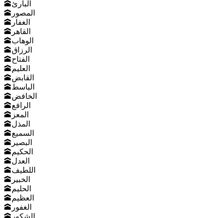
🕋البارئ
🕋المصور
🕋الغفار
🕋القاهر
🕋الوهاب
🕋الرزاق
🕋الفتاح
🕋العليم
🕋القابض
🕋الباسط
🕋الخافض
🕋الرافع
🕋المعز
🕋المذل
🕋السميع
🕋البصير
🕋الحكيم
🕋العدل
🕋اللطيف
🕋الخبير
🕋الحليم
🕋العظيم
🕋الغفور
🕋الشكور