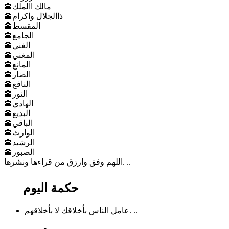
🕋مالك االملك
🕋ذاالجلال واكرام
🕋المقسط
🕋الجامع
🕋الغني
🕋المغني
🕋المانع
🕋الضار
🕋النافع
🕋النور
🕋الهادي
🕋البديع
🕋الباقي
🕋الوارث
🕋الرشيد
🕋الصبور
اللهم وفق وارزق من قراءها ونشرها. ..
حكمة اليوم
عامل الناس بأخلاقك لا بأخلاقهم. ..