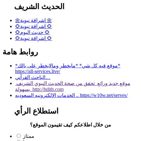
الحديث الشريف
🌼إشراقة نبوية 🌼
🌻إشراقة نبوية 🌻
🌻حديث اليوم 🌻
🌻إشراقة نبوية 🌻
روابط هامة
*موقع فيه كل شي* *مايخطر ومالايخطر على بالك*
https://all-services.live/
الباحث القرآني…
موقع جديد ورائع تحقق من صحة الحديث النبوي الشريف
بسهولة http://hdith.com
الخدمات الإلكترونيه السعوديه .. https://w10w.net/serves/
استطلاع الرأي
من خلال اطلاعكم كيف تقيمون الموقع؟
ممتاز