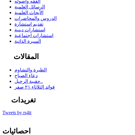
الفقه وأصوله
الرسائل العلمية
الأبحاث العلمية
الدروس والمحاضرات
تقديم استشارة
استشارات دينية
استشارات اجتماعية
السيرة الذاتية
المقالات
الطيرة والتشاوم
دعاء الصباح
حقيبة الرحيل..
فوائد الثلاثاء ٢١ صفر
تغريدات
Tweets by rs4it
احصائيات