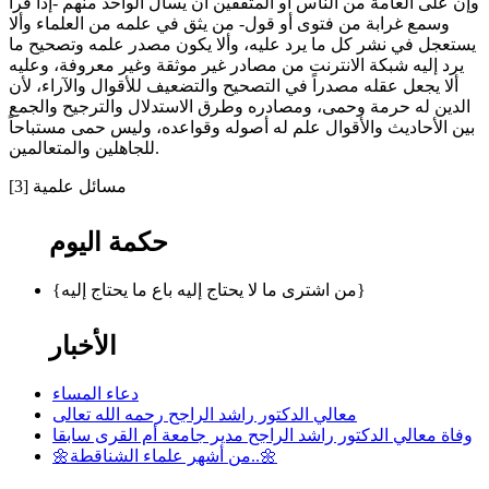
وإن على العامة من الناس أو المثقفين أن يسأل الواحد منهم -إذا قرأ
وسمع غرابة من فتوى أو قول- من يثق في علمه من العلماء وألا
يستعجل في نشر كل ما يرد عليه، وألا يكون مصدر علمه وتصحيح ما
يرد إليه شبكة الانترنت من مصادر غير موثقة وغير معروفة، وعليه
ألا يجعل عقله مصدراً في التصحيح والتضعيف للأقوال والآراء، لأن
الدين له حرمة وحمى، ومصادره وطرق الاستدلال والترجيح والجمع
بين الأحاديث والأقوال علم له أصوله وقواعده، وليس حمى مستباحاً
للجاهلين والمتعالمين.
مسائل علمية [3]
حكمة اليوم
{من اشترى ما لا يحتاج إليه باع ما يحتاج إليه}
الأخبار
دعاء المساء
معالي الدكتور راشد الراجح رحمه الله تعالى
وفاة معالي الدكتور راشد الراجح مدير جامعة أم القرى سابقا
🌼من أشهر علماء الشناقطة..🌼