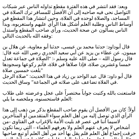
وبعد: فقد انتشر في هذه الفترة مقطع تداوله الناس عبر شبكات
التواصل نحى فيه صاحبه إلى أن الأفضل للمسافر ترك الصلاة في
المساجد، والصلاة لوحده في الفلاة، وحين انتشار هذا المقطع في
أوساط الناس وطلبة العلم أشكل هذا الرأي عليهم واستغربوه، وبدأ
الناس يسألون عن صحة الحديث، ورأي صاحب المقطع واستدل
وفقه الله بالحديث التالي:
قال أبوداود: حدثنا محمد بن عيسى، حدثنا أبو معاوية، عن هلال بن
ميمون، عن عطاء بن يزيد عن أبي سعيد الخدري رضي الله عنه قال:
قال رسول الله – صلى الله عليه وسلم -: “الصلاة في جماعة تعدل
خمسا وعشرين صلاة، فإذا صلاها في فلاة، فأتم ركوعها وسجودها
بلغت خمسين صلاة”
قال أبو داود: قال عبد الواحد بن زياد في هذا الحديث: “صلاة الرجل
في الفلاة تضاعف على صلاته في الجماعة” وساق الحديث.
فاستعنت بالله وكتبت جواباً مختصراً على عجل وعرضته على طلاب
العلم فاستحسنوه، وملخصه ما يلي:
أولاً: كان من الأفضل أن يقوم صاحب المقطع بذكر من ذهب إلى هذا
الرأي الذي توصل إليه من أهل العلم سواء المتقدمين أو المتأخرين
لاسيما أننا في عصر قد بليت الأمة بالإغراب في الفتاوى -من
أشخاص لا يعرف عنهم العلم ولا يعرفهم العلماء – التي ربما تكون
خرقت إجماع أهل العلم فلم يقل بها أحد من أهل العلم أو تبع صاحبها