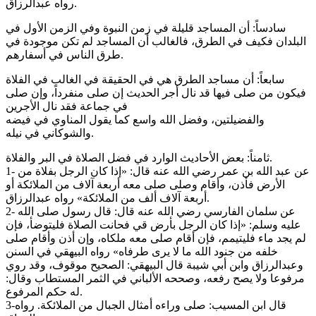
رواه عبدالرزاق.
سادساً: أن المساجد قليلة في زمن النبوة وفي الزمن الأول في
البلدان فكيف في الطرق، فالغالب أن المساجد لم تكن موجودة في
طرق الناس في أسفارهم.
سابعاً: أن مساجد الطرق هي في الحقيقة في الغالب في الفلاة
فيكون من صلى فيها قد نال أجر الحديث إن صلى منفرداً، وإن صلى
في جماعة فقد نال الأجرين
والفضيلتين، وفضل الله واسع كما يقول المناوي في فيضه
والشوكاني في نيله.
ثامناً: بعض الأحاديث الوارد في فضل الصلاة في البر والفلاة.
1- عن عبد الله بن عمر رضي الله عنه قال: «إذا كان الرجل بفلاة من
الأرض فأذن، وأقام وصلى صلى معه أربعة آلاف من الملائكة أو
أربعة آلاف ألف من الملائكة» رواه عبدالرزاق.
2- عن سلمان الفارسي رضي الله عنه قال: قال رسول صلى الله
عليه وسلم: «إذا كان الرجل بأرض قي فحانت الصلاة فليتوضأ، فإن
لم يجد ماء فليتيمم، فإن أقام صلى معه ملكاه، وإن أذن وأقام صلى
خلفه من جنود الله ما لا يرى طرفاه» رواه البيهقي في السنن
وعبدالرزاق وابن أبي شيبة قال البيهقي: الصحيح موقوف، وقد روي
مرفوعا ولا يصح رفعه، وصححه الألباني في الثمر المستطاب وقال:
له حكم المرفوع.
3-قال ابن المسيب: صلى وراءه أمثال الجبال من الملائكة. رواه