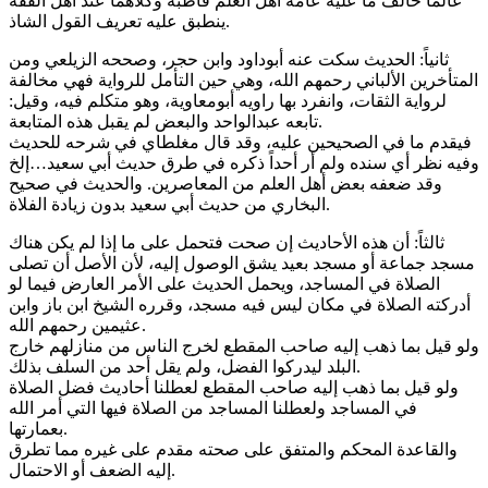
عالماً خالف ما عليه عامة أهل العلم قاطبة وكلاهما عند أهل الفقه
ينطبق عليه تعريف القول الشاذ.
ثانياً: الحديث سكت عنه أبوداود وابن حجر، وصححه الزيلعي ومن
المتأخرين الألباني رحمهم الله، وهي حين التأمل للرواية فهي مخالفة
لرواية الثقات، وانفرد بها راويه أبومعاوية، وهو متكلم فيه، وقيل:
تابعه عبدالواحد والبعض لم يقبل هذه المتابعة.
فيقدم ما في الصحيحين عليه، وقد قال مغلطاي في شرحه للحديث
وفيه نظر أي سنده ولم أر أحداً ذكره في طرق حديث أبي سعيد…إلخ
وقد ضعفه بعض أهل العلم من المعاصرين. والحديث في صحيح
البخاري من حديث أبي سعيد بدون زيادة الفلاة.
ثالثاً: أن هذه الأحاديث إن صحت فتحمل على ما إذا لم يكن هناك
مسجد جماعة أو مسجد بعيد يشق الوصول إليه، لأن الأصل أن تصلى
الصلاة في المساجد، ويحمل الحديث على الأمر العارض فيما لو
أدركته الصلاة في مكان ليس فيه مسجد، وقرره الشيخ ابن باز وابن
عثيمين رحمهم الله.
ولو قيل بما ذهب إليه صاحب المقطع لخرج الناس من منازلهم خارج
البلد ليدركوا الفضل، ولم يقل أحد من السلف بذلك.
ولو قيل بما ذهب إليه صاحب المقطع لعطلنا أحاديث فضل الصلاة
في المساجد ولعطلنا المساجد من الصلاة فيها التي أمر الله
بعمارتها.
والقاعدة المحكم والمتفق على صحته مقدم على غيره مما تطرق
إليه الضعف أو الاحتمال.