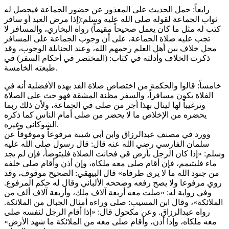
رابعاً: حمل الحديث على المعذور عن حضور الجماعة فيحصل له
ثواب الجماعة لقوله صلى الله عليه وسلم:(إذا مرض العبد أو سافر
كتب له مثل ما كان يعمل صحيحاً مقيماً) رواه البخاري، والمسافر لا
تجب عليه صلاة الجماعة، على أن وجوب الجماعة على المسافر
محل خلاف بين أهل العلم رحمهم الله، وعند الحنابلة الوجوب، وقد
ذكرت الخلاف وأدلته في كتاب: (المختصر في أحكام السفر) في
طبعته الخامسة.
خامساً: قالوا والحكمة من اختصاص صلاة الفذ بهذه الأفضلية أنه في
الفلاة يكون مسافراً، والسفر مظنة المشقة فهو حث على الصلاة
وترغيباً لها لينال بهذا أجر من صلى في الجماعة، ولأن ذلك ربما
يحضره من الإخلاص ما لا يحضر من صلى أمام الناس كما ذكره
الشوكاني وغيره.
وورد في مصنف عبدالرزاق وابن أبي شيبة مرفوعاً وموقوفاً عن
سلمان الفارسي رضي الله عنه قال: قال رسول صلى الله عليه
وسلم: «إذا كان الرجل بأرض قي فحانت الصلاة فليتوضأ، فإن لم يجد
ماء فليتيمم، فإن أقام صلى معه ملكاه، وإن أذن وأقام صلى خلفه
من جنود الله ما لا يرى طرفاه» قال البيهقي: الصحيح موقوف، وقد
روي مرفوعا ولا يصح رفعه وصححه الألباني وقال له حكم المرفوع.
وفي رواية له: «صلت معه أربعة آلاف ملك، وأربعة آلاف ألف من
الملائكة»، وقال ابن المسيب: صلى وراءه أمثال الجبال من الملائكة.
رواه عبدالرزاق. وعن مكحول قال: «إذا أقام الرجل لنفسه صلى
معه ملكاه، وإذا أذن، وأقام صلى معه من الملائكة ما شهد الأرض»