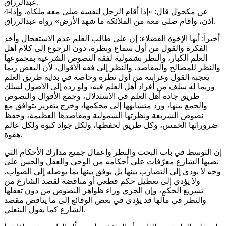
عبدالرزاق.
4-عن مكحول قال: «إذا أقام الرجل لنفسه صلى معه ملكاه، وإذا
أذن، وأقام صلى معه من الملائكة ما شهد الأرض» رواه عبدالرزاق.
أخيراً: أيها الإخوة الفضلاء: إن على طالب العلم عدم الاستعجال وأخذ
الفكرة والقول من أول سماع ونظرة، دون الرجوع إلى كلام أهل
العلم الكبار، والنظر بشمولية لفقه النصوص الشرعية بمجموعها
والنظر للمصالح والمقاصد، والنظر إلى فقه الأقوال، لأن البعض ربما
يعجبه القول وغرابته من أول نظرة وخاصة في بداية طريق العلم
وربما له سلف من أفراد أهل العلم فيه، ولو رده إلى الأصول لسلك
طريق جادة أهل العلم في الاستدلال، وجمع الأقوال والنصوص
والجمع بينها، ورد متشابهها إلى محكمها، وخرج بتقرير يتوافق مع
نصوص الشريعة ونظرتها الشمولية ومقاصدها العظيمة، وحفظ
ضروراتها الخمس، وكل طريق لحفظها، ولكل جواد كبوة ولكل عالم
هفوة.
إن التوسط في باب البحث والنظر وإعمال جميع مدارك الأحكام التي
نصبها الشارع معرّفات على أحكامه من الوحي والعقل والحس على
وجه لا يؤدي إلى التضارب بينها بل يوفق بينها بما يوصله إلى الصواب،
ولا يؤدي إلى تعطيل حكم قطعي أو مناقضة لقصد الشارع من
تشريع الحكم، وإن الجري وراء ظواهر النصوص من دون تعقلها
والنظر في مآلها قد يؤدي في بعض الوقائع إلى ما يناقض مقصد
الشارع كما يقول البنعلي.