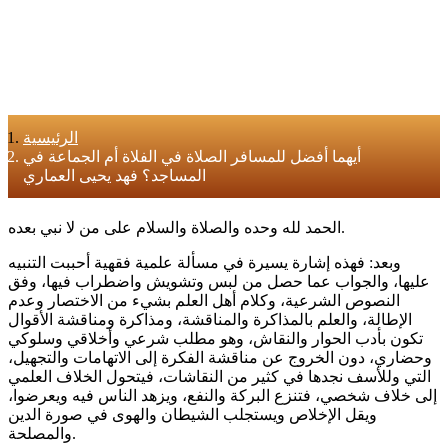
الرئيسية
أيهما أفضل للمسافر الصلاة في الفلاة أم الجماعة في
المساجد؟ فهد يحيى العماري
الحمد لله وحده والصلاة والسلام على من لا نبي بعده.
وبعد: فهذه إشارة يسيرة في مسألة علمية فقهية أحببت التنبيه
عليها، والجواب عما حصل من لبس وتشويش واضطراب فيها، وفق
النصوص الشرعية، وكلام أهل العلم بشيء من الاختصار وعدم
الإطالة، والعلم بالمذاكرة والمناقشة، ومذاكرة ومناقشة الأقوال
تكون بأدب الحوار والنقاش، وهو مطلب شرعي وأخلاقي وسلوكي
وحضاري، دون الخروج عن مناقشة الفكرة إلى الاتهامات والتجهيل،
التي وللأسف نجدها في كثير من النقاشات، فيتحول الخلاف العلمي
إلى خلاف شخصي، فتنزع البركة والنفع، ويزهد الناس فيه ويعرضوا،
ويقل الإخلاص ويستجلب الشيطان والهوى في صورة الدين
والمصلحة.