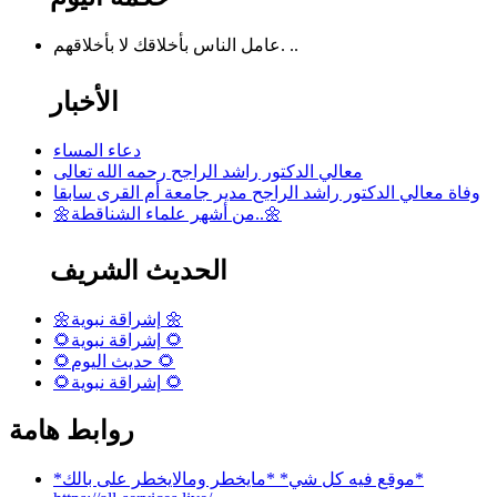
عامل الناس بأخلاقك لا بأخلاقهم. ..
الأخبار
دعاء المساء
معالي الدكتور راشد الراجح رحمه الله تعالى
وفاة معالي الدكتور راشد الراجح مدير جامعة أم القرى سابقا
🌼من أشهر علماء الشناقطة..🌼
الحديث الشريف
🌼إشراقة نبوية 🌼
🌻إشراقة نبوية 🌻
🌻حديث اليوم 🌻
🌻إشراقة نبوية 🌻
روابط هامة
*موقع فيه كل شي* *مايخطر ومالايخطر على بالك*