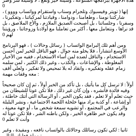
هذه الأجهزة ببرامجها المتنوعة ، وسيلة خير ونفع ، لا وسيلة شر وضر
0
إنها ( تويتر وفيسبوك وتلجرام وسناب واستقرام وواتساب وووو ) ،
شاركتنا نومنا ، وطعامنا ، ودوامنا ، وقيادتنا لمركباتنا ، وتفكيرنا ،
وسفرنا ، وجلساتنا ، بل أصبحت الصديق الملازم ، والأخ الملاصق ، بل
قد نراها ، ونتعامل معها ، أكثر من تعاملنا مع أولادنا وزوجاتنا ، ورؤيتنا
لهم 0
ومن أهم تلك البرامج الواتساب { رسائل وحالات } ، فهو البرنامج
الأوسع انتشاراً ، فلا يخلو منه جوال ، فهو الناقل للخير لمن أحسن
الاستخدام ، والناقل لضده لمن أساء الاستخدام ، ففيه من الأخبار
المغلوطة ، والإشاعات ، والكذب ، وغير ذلك الكثير ، لمن سلمه
زمام عقله وتفكيره ، وانقاد له بلا تمحيص ولا تفكير ، ولعلي أقف
معه وقفات مهمة :
أولاً : لا ترسل كل ما يأتيك ، بل تأكد من الخبر أولاً ، ثم إن كان صحيحاً
وفيه فائدة فأنشره ، وإن كان غير ذلك ، فلا تكن عوناً للشيطان من
حيث تعلم أو لا تعلم ، فقد يكون الخبر ، أو الرسالة التي أتتك خاطئة ،
أو إشاعة ، أو كذبة يراد منها خلخلة اللحمة الاجتماعية ، ونشر البلبلة
والرعب في المجتمع ، أو تشويه سمعة شخص ما ، أو جهة معينة ،
وقد يكون خبر ظاهره الخير ، ولكن باطنه الشر ، فلا تكن عوناً له
وأنت لا تعلم 0
‏ثانيا : لكي تكون رسائلك وحالاتك بالواتساب نافعه ، ومفيدة ، وغير
مملة فعليك بالتالي :