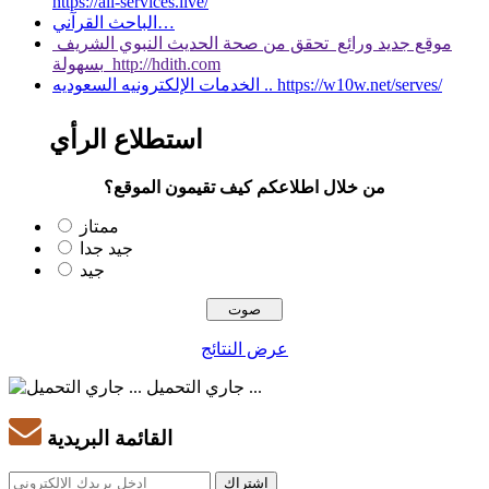
https://all-services.live/
الباحث القرآني…
موقع جديد ورائع تحقق من صحة الحديث النبوي الشريف
بسهولة http://hdith.com
الخدمات الإلكترونيه السعوديه .. https://w10w.net/serves/
استطلاع الرأي
من خلال اطلاعكم كيف تقيمون الموقع؟
ممتاز
جيد جدا
جيد
عرض النتائج
جاري التحميل ...
القائمة البريدية