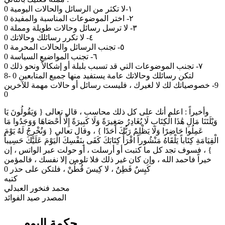
8- لتكن رسائلك وحالاتك عامة يستفيد منها جميع المتابعين 0
‏9- خصوصياتك لك لا لغيرك ، فليست رسائل أو حالات مهمة للآخرين
0
وأخيراً : ‏اعلم أنك على كل ذلك محاسب ، قال تعالى { وَيَقُولُونَ يَا
وَيْلَتَنَا مَالِ هَٰذَا الْكِتَابِ لَا يُغَادِرُ صَغِيرَةً وَلَا كَبِيرَةً إِلَّا أَحْصَاهَا وَوَجَدُوا مَا
عَمِلُوا حَاضِرًا وَلَا يَظْلِمُ رَبُّكَ أَحَدًا } ، وقال تعالى { وَنُخْرِجُ لَهُ يَوْمَ
الْقِيَامَةِ كِتَاباً يَلْقَاهُ مَنْشُوراً اقْرَأْ كِتَابَكَ كَفَى بِنَفْسِكَ الْيَوْمَ عَلَيْكَ حَسِيباً
} ، فسوف تجد كل ما كتبت أو أرسلت ، أو حولت عبر الواتس ، إن
خيراً فاحمد الله ، وإن كان غير ذلك فلا تلومن إلا نفسك ، فالمؤمن
كَيِسٌ فَطِنٌ ، لا كِيسَ قُطُنْ ، فلتكن على حذر 0
كتبه
محمد فنخور العبدلي
المصدر صيد الفوائد
حكمة اليوم