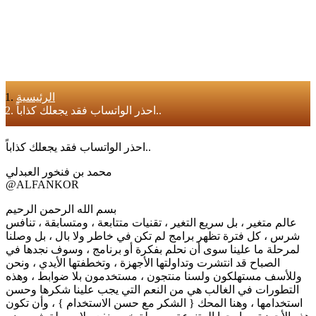
الرئيسية
احذر الواتساب فقد يجعلك كذاباً..
احذر الواتساب فقد يجعلك كذاباً..
محمد بن فنخور العبدلي
@ALFANKOR
بسم الله الرحمن الرحيم
عالم متغير ، بل سريع التغير ، تقنيات متتابعة ، ومتسابقة ، تنافس
شرس ، كل فترة تظهر برامج لم تكن في خاطر ولا بال ، بل وصلنا
لمرحلة ما علينا سوى أن نحلم بفكرة أو برنامج ، وسوف نجدها في
الصباح قد انتشرت وتداولتها الأجهزة ، وتخطفتها الأيدي ، ونحن
وللأسف مستهلكون ولسنا منتجون ، مستخدمون بلا ضوابط ، وهذه
التطورات في الغالب هي من النعم التي يجب علينا شكرها وحسن
استخدامها ، وهنا المحك { الشكر مع حسن الاستخدام } ، وأن تكون