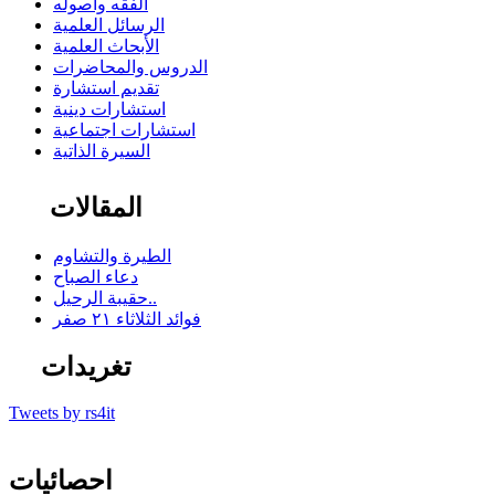
الفقه وأصوله
الرسائل العلمية
الأبحاث العلمية
الدروس والمحاضرات
تقديم استشارة
استشارات دينية
استشارات اجتماعية
السيرة الذاتية
المقالات
الطيرة والتشاوم
دعاء الصباح
حقيبة الرحيل..
فوائد الثلاثاء ٢١ صفر
تغريدات
Tweets by rs4it
احصائيات