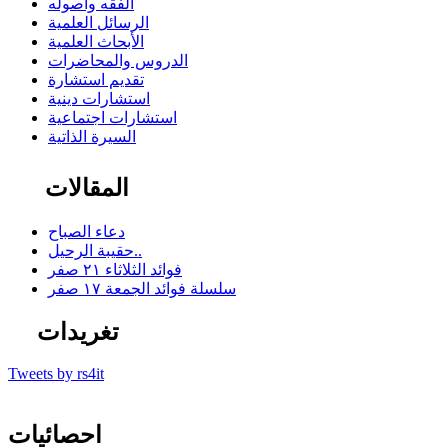
الفقه وأصوله
الرسائل العلمية
الأبحاث العلمية
الدروس والمحاضرات
تقديم استشارة
استشارات دينية
استشارات اجتماعية
السيرة الذاتية
المقالات
دعاء الصباح
حقيبة الرحيل..
فوائد الثلاثاء ٢١ صفر
سلسلة فوائد الجمعة ١٧ صفر
تغريدات
Tweets by rs4it
احصائيات