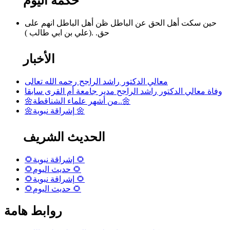
حكمة اليوم
حين سكت أهل الحق عن الباطل ظن أهل الباطل انهم على
حق. .(علي بن ابي طالب )
الأخبار
معالي الدكتور راشد الراجح رحمه الله تعالى
وفاة معالي الدكتور راشد الراجح مدير جامعة أم القرى سابقا
🌼من أشهر علماء الشناقطة..🌼
🌼إشراقة نبوية 🌼
الحديث الشريف
🌻إشراقة نبوية 🌻
🌻حديث اليوم 🌻
🌻إشراقة نبوية 🌻
🌻حديث اليوم 🌻
روابط هامة