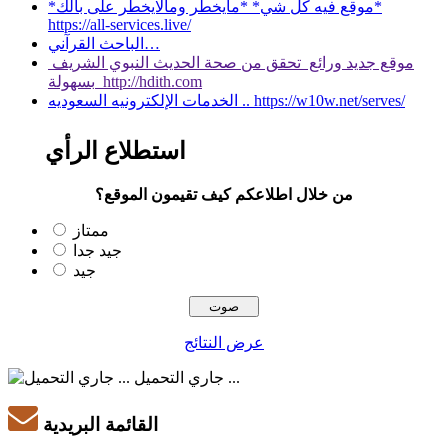
*موقع فيه كل شي* *مايخطر ومالايخطر على بالك*
https://all-services.live/
الباحث القرآني…
موقع جديد ورائع تحقق من صحة الحديث النبوي الشريف
بسهولة http://hdith.com
الخدمات الإلكترونيه السعوديه .. https://w10w.net/serves/
استطلاع الرأي
من خلال اطلاعكم كيف تقيمون الموقع؟
ممتاز
جيد جدا
جيد
عرض النتائج
جاري التحميل ...
القائمة البريدية