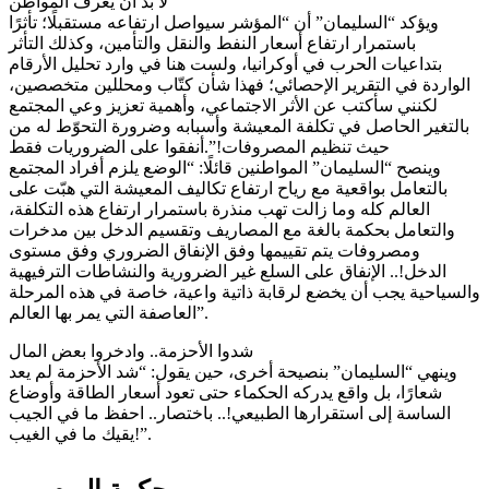
لا بد أن يعرف المواطن
ويؤكد “السليمان” أن “المؤشر سيواصل ارتفاعه مستقبلًا؛ تأثرًا
باستمرار ارتفاع أسعار النفط والنقل والتأمين، وكذلك التأثر
بتداعيات الحرب في أوكرانيا، ولست هنا في وارد تحليل الأرقام
الواردة في التقرير الإحصائي؛ فهذا شأن كتّاب ومحللين متخصصين،
لكنني سأكتب عن الأثر الاجتماعي، وأهمية تعزيز وعي المجتمع
بالتغير الحاصل في تكلفة المعيشة وأسبابه وضرورة التحوّط له من
حيث تنظيم المصروفات!”.أنفقوا على الضروريات فقط
وينصح “السليمان” المواطنين قائلًا: “الوضع يلزم أفراد المجتمع
بالتعامل بواقعية مع رياح ارتفاع تكاليف المعيشة التي هبّت على
العالم كله وما زالت تهب منذرة باستمرار ارتفاع هذه التكلفة،
والتعامل بحكمة بالغة مع المصاريف وتقسيم الدخل بين مدخرات
ومصروفات يتم تقييمها وفق الإنفاق الضروري وفق مستوى
الدخل!.. الإنفاق على السلع غير الضرورية والنشاطات الترفيهية
والسياحية يجب أن يخضع لرقابة ذاتية واعية، خاصة في هذه المرحلة
العاصفة التي يمر بها العالم”.
شدوا الأحزمة.. وادخروا بعض المال
وينهي “السليمان” بنصيحة أخرى، حين يقول: “شد الأحزمة لم يعد
شعارًا، بل واقع يدركه الحكماء حتى تعود أسعار الطاقة وأوضاع
الساسة إلى استقرارها الطبيعي!.. باختصار.. احفظ ما في الجيب
يقيك ما في الغيب!”.