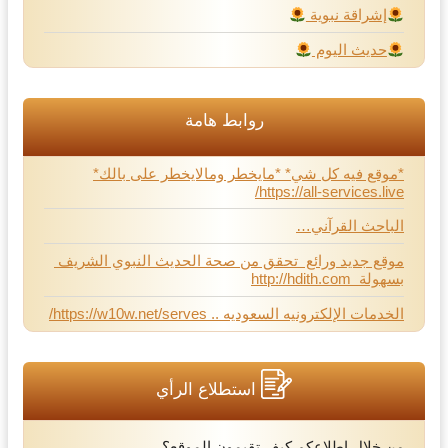
إشراقة نبوية
حديث اليوم
روابط هامة
*موقع فيه كل شي* *مايخطر ومالايخطر على بالك*
https://all-services.live/
الباحث القرآني…
موقع جديد ورائع تحقق من صحة الحديث النبوي الشريف
بسهولة http://hdith.com
الخدمات الإلكترونيه السعوديه .. https://w10w.net/serves/
استطلاع الرأي
من خلال اطلاعكم كيف تقيمون الموقع؟