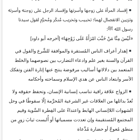
إفساد المرأة على زوجها وأسرتها وإفساد الرجل على زوجته وأسرته
وتزيين الانفصال لهما؛ تخبيب وتخريب مُنكَر ومُحرَّم لقول سيدنا
رسول الله ﷺ:
«لَيْسَ مِنَّا مَنْ خَبَّبَ امْرَأَةً عَلَى زَوْجِهَا» [أخرجه أبو داود]
إهدار أعراف الناس المُستقرة والموافقة للشَّرع والقول في
القرآن والسنة بغير علم وادعاء التضارب بين نصوصهما والخلط
المتعمد بين دلالاتها أساليب مرفوضة ينتج عنها إثارة الفتن وتفكك
الأسر وابتعاد الناس عن هدي الإسلام وسماحته وأحكامه
الزواج علاقة راقية تناسب إنسانية الإنسان، وتحفظ حقوقه ولا
تُعدّ بدائلها من العلاقات غير الشرعية المُحرَّمة إلّا سقوطًا في وحل
الشهوات اللاإنساني الهابط واعتداءً على الفِطرة السَّوية وقيم
المجتمع المُستقيمة وإن تعددت مسمياتها أو أُلبست ثيابَ زورٍ من
منطق مُعوجّ أو حضارة مُدَّعاة