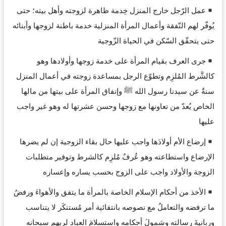
عمل الرّجل خارج المنزل خِدمة ظاهرة لزوجته وأهل بيته؛ حتى
يُوفّر لهم النّفقة وأعمال المرأة المنزلية خدمة باطنة لزوجها وأبنائه
حتى يتحقّق السّكن في الحياة الزّوجية
جرى العرف بقيام المرأة على خدمة زوجها وأولادها وهو
كالشَّرط المُلزِم وتطوّع الرجل بمساعدة زوجته في أعمال المنزل
سنةٌ عن سيدنا رسول الله ﷺ وإنفاق المرأة على بيتها من مالها
الخاص يُعدّ من تعاونها مع زوجها وحسن عشرتها له وهو غير واجب
عليها
إرضاع الأم أولادَها واجب عليها حال بقاء الزوجية إن لم يضرها
الإرضاع واستطاعته وهو عُرفٌ مُلزِم كالشرط وتوفير متطلبات
الزوجة والأولاد واجب على الزوج بحسب يساره وإعساره
الأخذ من أحكام الإسلام الخاصة بالمرأة ما يتفق والأهواءَ ورفضُ
ما ترفضه والتعاملُ مع نصوصه بانتقائية أمر مُستنكَر لا يتناسب
وربانيةَ رسالته وشمولَ أحكامه واستسلامَ العباد لربهم سبحانه