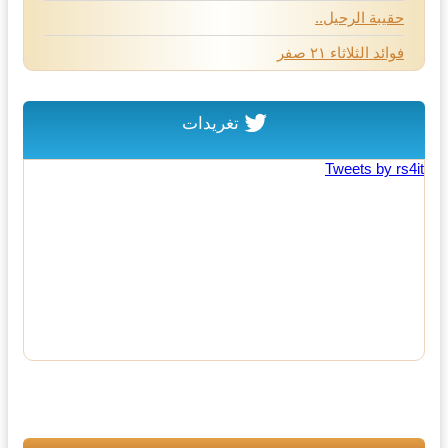
حقيبة الرحيل..
فوائد الثلاثاء ٢١ صفر
تغريدات
Tweets by rs4it