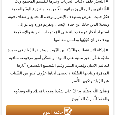
التَّستُّر خلف لافتات الحريات وغيرها لتقسيم المجتمع وبثّ
الشِّقاق بين الرجال وزوجاتهم بدلًا من محاولة زرع الودّ والمحبة
فكرٌ خبيث مغرض يستهدف الإضرار بوحدة المجتمع وإضعاف قوته
وتنحيةَ الدين جانبًا عن حياة الإنسان وتقزيم دوره ويدعو إلى
استيراد أفكار غربية دخيلة على المُجتمعات العربية والإسلامية
بهدف ذوبان هُوُيَّتِها وطمس معالمها
إذكاء الاستقطاب والنِّديّة بين الزَّوجين وعرض الزَّواج في صورة
ماديّة مُنفِّرة غير مبنية على المودة والسَكَن أمور مرفوضة منافية
لتعاليم الأديان وفِطرة البشر وقيم المُجتمع المُستقرة آثارها
المدمّرة ونتائجها السَّيِّئة لا تحصى أدناها عزُوف كثيرٍ من الشَّباب
عن الزَّواج وتكوين الأُسر
وَصَلَّىٰ اللَّه وَسَلَّمَ وبارَكَ علىٰ سَيِّدِنَا ومَولَانَا مُحَمَّد وآلِه وصَحْبِهِ
والحَمْدُ للَّه ربِّ العَالَمِينَ
حكمة اليوم