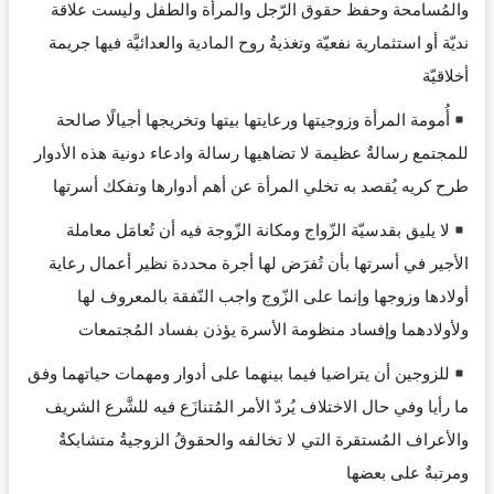
والمُسامحة وحفظ حقوق الرّجل والمرأة والطفل وليست علاقة
نديّة أو استثمارية نفعيّة وتغذيةُ روح المادية والعدائيَّة فيها جريمة
أخلاقيّة
أُمومة المرأة وزوجيتها ورعايتها بيتها وتخريجها أجيالًا صالحة
للمجتمع رسالةٌ عظيمة لا تضاهيها رسالة وادعاء دونية هذه الأدوار
طرح كريه يُقصد به تخلي المرأة عن أهم أدوارها وتفكك أسرتها
لا يليق بقدسيّة الزّواج ومكانة الزّوجة فيه أن تُعامَل معاملة
الأجير في أسرتها بأن تُفرَض لها أجرة محددة نظير أعمال رعاية
أولادها وزوجها وإنما على الزّوج واجب النّفقة بالمعروف لها
ولأولادهما وإفساد منظومة الأسرة يؤذن بفساد المُجتمعات
للزوجين أن يتراضيا فيما بينهما على أدوار ومهمات حياتهما وفق
ما رأيا وفي حال الاختلاف يُردّ الأمر المُتنازَع فيه للشَّرع الشريف
والأعراف المُستقرة التي لا تخالفه والحقوقُ الزوجيةُ متشابكةٌ
ومرتبةٌ على بعضها