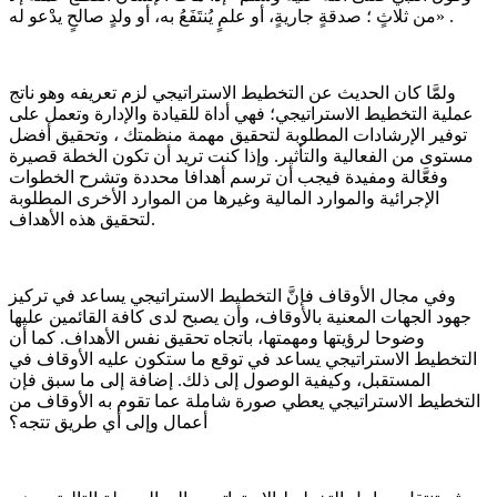
من ثلاثٍ ؛ صدقةٍ جاريةٍ، أو علمٍ يُنتَفَعُ به، أو ولدٍ صالحٍ يدْعو له» .
ولمَّا كان الحديث عن التخطيط الاستراتيجي لزم تعريفه وهو ناتج
عملية التخطيط الاستراتيجي؛ فهي أداة للقيادة والإدارة وتعمل على
توفير الإرشادات المطلوبة لتحقيق مهمة منظمتك ، وتحقيق أفضل
مستوى من الفعالية والتأثير. وإذا كنت تريد أن تكون الخطة قصيرة
وفعَّالة ومفيدة فيجب أن ترسم أهدافا محددة وتشرح الخطوات
الإجرائية والموارد المالية وغيرها من الموارد الأخرى المطلوبة
لتحقيق هذه الأهداف.
وفي مجال الأوقاف فإنَّ التخطيط الاستراتيجي يساعد في تركيز
جهود الجهات المعنية بالأوقاف، وأن يصبح لدى كافة القائمين عليها
وضوحا لرؤيتها ومهمتها، باتجاه تحقيق نفس الأهداف. كما أن
التخطيط الاستراتيجي يساعد في توقع ما ستكون عليه الأوقاف في
المستقبل، وكيفية الوصول إلى ذلك. إضافة إلى ما سبق فإن
التخطيط الاستراتيجي يعطي صورة شاملة عما تقوم به الأوقاف من
أعمال وإلى أي طريق تتجه؟