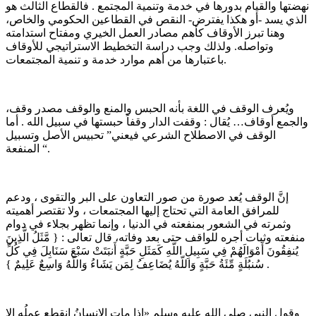
نهضتها والقيام بدورها في خدمة وتنمية المجتمع . فالقطاع الثالث هو
الذي يسد -أو هكذا يفترض- النقص في القطاعين الحكومي والخاص،
وهنا تبرز الأوقاف كأهم مصادر العمل الخيري ومفتاح استدامته
وتواصله. ولذلك وجب دراسة التخطيط الاستراتيجي للأوقاف
باعتبارها من أهم موارد خدمة و تنمية المجتمعات.
ويُعرف الوقف في اللغة بأنه الحبس والمنع والوقف مصدر وقف،
والجمع أوقاف… يُقال : وقفت الدار وقفاً حبستها في سبيل الله . أما
الوقف في الاصطلاح الشرعي فيعني” تحبيس الأصل وتسبيل
المنفعة “.
إنَّ الوقف يُعد صورة من صور التعاون على البر والتقوى ، ودعم
للمرافق العامة التي تحتاج إليها المجتمعات ، ولا تقتصر أهميته
وثمرته في الشعور بمنفعته في الدنيا ، وإنما تظهر بجلاء في دوام
منفعته وثبات أجره للواقف حتى بعد وفاته، قال تعالى : { مَّثَلُ الَّذِينَ
يُنفِقُونَ أَمْوَالَهُمْ فِي سَبِيلِ اللّهِ كَمَثَلِ حَبَّةٍ أَنبَتَتْ سَبْعَ سَنَابِلَ فِي كُلِّ
سُنبُلَةٍ مِّئَةُ حَبَّةٍ وَاللّهُ يُضَاعِفُ لِمَن يَشَاءُ وَاللّهُ وَاسِعٌ عَلِيمٌ } .
وقول النبي صلى الله عليه وسلم «إذا مات الإنسانُ انقطع عملُه إلا