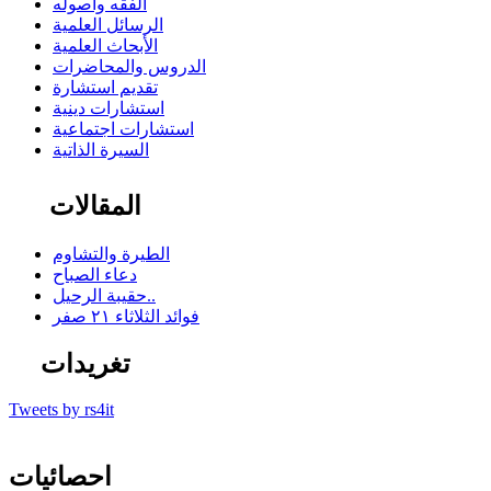
الفقه وأصوله
الرسائل العلمية
الأبحاث العلمية
الدروس والمحاضرات
تقديم استشارة
استشارات دينية
استشارات اجتماعية
السيرة الذاتية
المقالات
الطيرة والتشاوم
دعاء الصباح
حقيبة الرحيل..
فوائد الثلاثاء ٢١ صفر
تغريدات
Tweets by rs4it
احصائيات