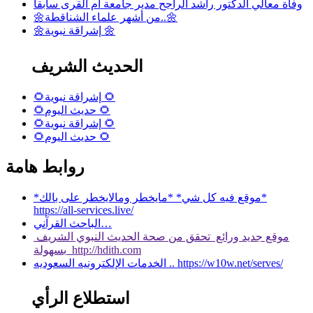
وفاة معالي الدكتور راشد الراجح مدير جامعة أم القرى سابقا
🌼من أشهر علماء الشناقطة..🌼
🌼إشراقة نبوية 🌼
الحديث الشريف
🌻إشراقة نبوية 🌻
🌻حديث اليوم 🌻
🌻إشراقة نبوية 🌻
🌻حديث اليوم 🌻
روابط هامة
*موقع فيه كل شي* *مايخطر ومالايخطر على بالك*
https://all-services.live/
الباحث القرآني…
موقع جديد ورائع تحقق من صحة الحديث النبوي الشريف
بسهولة http://hdith.com
الخدمات الإلكترونيه السعوديه .. https://w10w.net/serves/
استطلاع الرأي