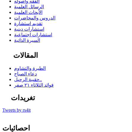
الفقه وأصوله
الرسائل العلمية
الأبحاث العلمية
الدروس والمحاضرات
تقديم استشارة
استشارات دينية
استشارات اجتماعية
السيرة الذاتية
المقالات
الطيرة والتشاوم
دعاء الصباح
حقيبة الرحيل..
فوائد الثلاثاء ٢١ صفر
تغريدات
Tweets by rs4it
احصائيات