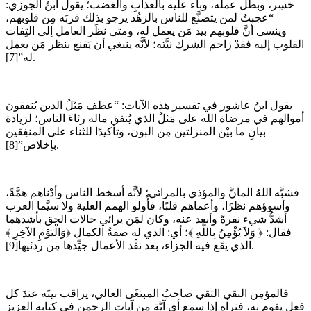
خسِر، وبطل عملُه، وباء عليه بالعذابِ والغضب؛ يقول ابنُ الجوزي:
“عجبتُ لمن يتصنَّع للناس بالزهُد يرجو بذلك قربَه مِن قلوبهم،
وينسى أنَّ قلوبهم بيد مَن يعمل له، ومتى نظَر العامل إلى التِفات
القلوب إليه فقدْ زاحم الشرك نيَّته؛ لأنَّه ينبغي أن يَقنع بنظر مَن يعمل
له”[7].
يقول ابنُ عاشور في تفسير هذه الآيات: “عطف مَثَلُ الذين يُنفقون
أموالهم في مرضاة الله على مَثلُ الذي يُنفق ماله رئاءَ الناس؛ لزيادة
بيانِ ما بيْن المنزلتين مِن البون، وتأكيدًا للثناء على المنفِقين
بإخلاص”[8].
فشبَّه اللهُ المانَّ والمؤذي بالمرائي؛ لأنَّه أسخط الناس وأدْناهم همَّةً،
وأسوؤهم نظرًا، وأعماهم قلبًا، فأُولو الهمم العلية ولا سيَّما العرب
أشدُّ شيء نفرةً وأبعد عنه، وكان لمَن يرائي حالات الحق بأشدهما
فقال: ﴿ وَلاَ يُؤْمِنُ بِاللَّهِ ﴾؛ أي: الذي له صفةُ الكمال ﴿وَالْيَوْمِ الآخِرِ ﴾
الذي يقَع فيه الجزاء، بعد نقْد الأعمال جيِّدها مِن ردئيها[9].
فالمؤمِن النقي التقي صاحبُ المبتغَى العالي، يراقب نيتَه عندَ كل
فِعل يقوم به، فنراه إذا سمع أي آيَّة مِن آيات الرحمن في كتابه العزيز