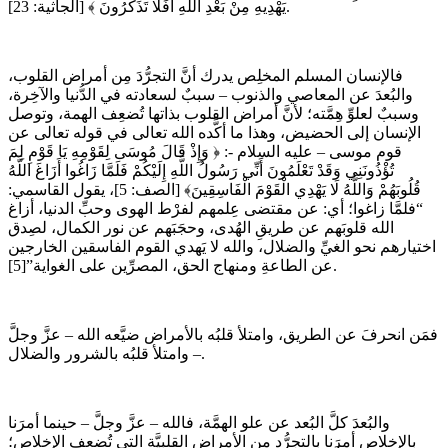
يَهْدِيهِ مِنْ بَعْدِ اللَّهِ أَفَلَا تَذَكَّرُونَ ﴾ [الجاثية: 23].
فالإنسان المسلم المخلِص يدرك أنَّ التجرُّدَ مِن أمراض القلوب،
والبُعدَ عن المعاصي والذنوب – سببٌ لسعادته في الدُّنيا والآخِرة،
وسببٌ لعلوِّ هِمَّته؛ لأنَّ أمراض القلوب بذاتها تُضعِف الهمة، وتوصل
الإنسان إلى الحضيض، وهذا ما أكَّده الله تعالى في قوله تعالى عن
قوم موسى – عليه السلام -: ﴿ وَإِذْ قَالَ مُوسَى لِقَوْمِهِ يَا قَوْمِ لِمَ
تُؤْذُونَنِي وَقَدْ تَعْلَمُونَ أَنِّي رَسُولُ اللَّهِ إِلَيْكُمْ فَلَمَّا زَاغُوا أَزَاغَ اللَّهُ
قُلُوبَهُمْ وَاللَّهُ لَا يَهْدِي الْقَوْمَ الْفَاسِقِينَ﴾ [الصف: 5]، يقول القاسمي:
“فلمَّا زاغوا؛ أي: عن مقتضى عِلمهم لفرْط الهوى وحبِّ الدنيا، أزاغ
الله قلوبَهم عن طريقِ الهُدى، وحجَبَهم عن نور الكمال، لصِدق
اختيارهم نحو الغيِّ والضلال، والله لا يَهدي القوم الفاسقين الخارجين
عن الطاعةِ ومنهاج الحق، المصرِّين على الغواية”[5].
فمَن انحرفَ عن الطريق، وامتلأ قلبُه بالأمراض ضيَّعه الله – عزَّ وجلَّ
– وامتلأ قلبُه بالشرور والضلال.
والبُعدَ كلَّ البُعد عن علو الهمَّة، فالله – عزَّ وجلَّ – حينما أمرَنا
بالإخلاص أمرَنا بالتجرُّد مِن الأمراض القلبيَّة التي تُضعِف الإخلاص؛