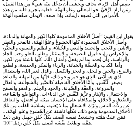
تصِف أهل الرِّياء، يخاف ويخشى أن يدخُل نيتَه شيءٌ مِن هذا القبيل،
ومَن أراد الرُّقيَّ نحو المعالي وعلو الهمَّة، فعليه بتجريدِ قلْبه من هذه
الأمراض التي تُضعِف إيمانه، وإذا ضعف الإيمان ضعُفتِ الهمَّة.
يقول ابن القيم: “أصلُ الأخلاق المذمومة كلها الكِبر والمهانة والدناءة،
وأصل الأخلاق المحمودة كلها الخشوعُ وعلوُّ الهمَّة، فالفخر والبَطر
والأشَر، والعُجب والحسد والبغي والخُيلاء، والظلم والقسوة والتجبُّر،
والإعراض وإباء قَبول النصيحة، والاستئثار وطلب العلو وحب الجاه
والرئاسة، وأن يُحمد بما لم يفعلْ وأمثال ذلك، كلُّها ناشئة مِن الكبر،
وأما الكذب والخسَّة والخيانة، والرياء والمكر والخديعة، والطمع
والفزع، والجبن والبخل، والعجز والكسل، والذل لغير الله، واستبدال
الذي هو أدْنى بالذي هو خير ونحو ذلك، فإنَّها مِن المهانة والدناءة
وصِغر النَّفْس، وأمَّا الأخلاق الفاضِلة كالصَّبر والشجاعَة، والعدْل
والمروءة، والعفَّة والصِّيانة، والجود والحِلم، والعفو والصفح
والاحتمال، والإيثار وعزَّة النَّفْس عن الدناءات، والتواضُع والقَناعة،
والصِّدق والأخلاق، والمكافأة على الإحسان بمِثله أو أفضل، والتغافل
عن زلاَّت الناسِ وترْك الانشغال بما لا يَعنيه، وسلامَة القلْب مِن تلك
الأخلاق المذمومة ونحو ذلك، فكلُّها ناشئة عن الخُشوع وعلو الهمَّة…
فمَن علتْ همَّته وخشعَتْ نفسه اتَّصف بكلِّ خُلق جميل ومَن دنَتْ
همَّته وطغَتْ نفْسُه اتَّصف بكلِّ خُلُق رذيل”[10].