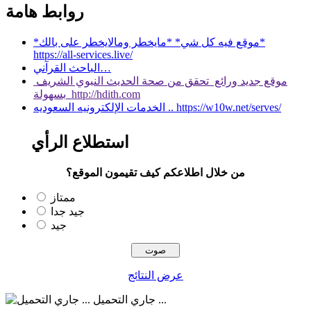
روابط هامة
*موقع فيه كل شي* *مايخطر ومالايخطر على بالك*
https://all-services.live/
الباحث القرآني…
موقع جديد ورائع تحقق من صحة الحديث النبوي الشريف
بسهولة http://hdith.com
الخدمات الإلكترونيه السعوديه .. https://w10w.net/serves/
استطلاع الرأي
من خلال اطلاعكم كيف تقيمون الموقع؟
ممتاز
جيد جدا
جيد
عرض النتائج
جاري التحميل ...