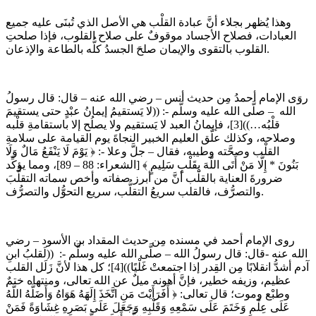
وهذا يُظهر بجلاء أنَّ عبادة القلْب هي الأصل الذي تُبنَى عليه جميع
العبادات، فصلاح الأجساد موقوفٌ على صلاح القلوب، فإذا صلحتِ
القلوب بالتقوى والإيمان صلحَ الجسدُ كلُّه بالطاعة والإذعان.
روَى الإمام أحمدُ مِن حديث أنس – رضي الله عنه – قال: قال رسولُ
الله – صلَّى الله عليه وسلَّم -: ((لا يَستقيمُ إيمانُ عبْدٍ حتى يستقيمَ
قلْبُه…))[3]، فإيمانُ العبد لا يَستقيم ولا يصلُح إلا باستقامةِ قلْبه
وصلاحه، وكذلك علَّق العليم الخبير النجاةَ يوم القيامة على سلامةِ
القلْب وصحَّته وطيبه، فقال – جلَّ وعلا -: ﴿ يَوْمَ لَا يَنْفَعُ مَالٌ وَلَا
بَنُونَ * إِلَّا مَنْ أَتَى اللَّهَ بِقَلْبٍ سَلِيمٍ ﴾ [الشعراء: 88 – 89]، ومما يؤكِّد
ضرورةَ العناية بالقلْب أنَّ من أبرز صفاته وأخص سماته التقلُّبَ
والتصرُّف، فالقلب سريعُ التقلُّب، سريع التحوُّل والتصرُّف.
روى الإمام أحمد في مسنده مِن حديث المقداد بن الأسود – رضي
الله عنه -قال: قال رسولُ الله – صلَّى الله عليه وسلَّم -: ((لَقلبُ ابنِ
آدم أشدُّ انقلابًا مِن القِدر إذا اجتمعتْ غَلْيًا))[4]؛ كل هذا لأنَّ زَلَل القلب
عظيم، وزيفه خطير، فإنَّ أهونه ميلٌ عن الله تعالى، ومنتهاه ختمٌ
وطبْع وموت؛ قال تعالى: ﴿ أَفَرَأَيْتَ مَنِ اتَّخَذَ إِلَهَهُ هَوَاهُ وَأَضَلَّهُ اللَّهُ
عَلَى عِلْمٍ وَخَتَمَ عَلَى سَمْعِهِ وَقَلْبِهِ وَجَعَلَ عَلَى بَصَرِهِ غِشَاوَةً فَمَنْ