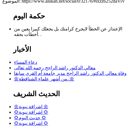
الموضوع: https://www.alukah.net/social/0/32176/#ixzz6252daViV
حكمة اليوم
الإعتذار عن الخطأ لايجرح كرامتك بل يجعلك كبيرا بعين من
أخطأت بحقه. .
الأخبار
دعاء المساء
معالي الدكتور راشد الراجح رحمه الله تعالى
وفاة معالي الدكتور راشد الراجح مدير جامعة أم القرى سابقا
🌼من أشهر علماء الشناقطة..🌼
الحديث الشريف
🌼إشراقة نبوية 🌼
🌻إشراقة نبوية 🌻
🌻حديث اليوم 🌻
🌻إشراقة نبوية 🌻