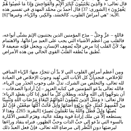
قال تعالى: ﴿ وَالَّذِينَ يَجْتَنِبُونَ كَبَائِرَ الْإِثْمِ وَالْفَوَاحِشَ وَإِذَا مَا غَضِبُوا هُمْ
يَغْفِرُونَ ﴾ [الشورى: 37] قال أحمدُ بن محمَّد المهدي في تفسير هذه
الآية: “هي أمراضُ القلوب، كالحَسَد، والكِبر، والرِّياء، وغيرها”[6].
فالله – عزَّ وجلَّ – مدَح المؤمنين الذين يجتنبون الإثمَ بشتَّى أنواعه،
فالقلْب مِن أعظم الأشياء التي يجب على العبدِ مراعاتُها، والاهتمام
بها؛ لأنَّ القلب إذا مرِض فإنَّه يُضعف الإنسان، ويجعل قوَّته ضعيفة لا
تُطيق ما يُطقه القلْبُ القوي الخالي مِن هذه الأمراض.
ومِن أعظم أمراضِ القلوب التي لا بدَّ أن تتجرَّد منها: الرِّياء المنافي
للإخلاص، فنجد أنَّ كل الآيات التي تُفيد وجوبَ الإخلاص في العبادة
لله تعالى، والتخلُّص من الشرك، تدلُّ على وجوب الحذَر مِن الرياء،
فالله تعالى يدْعو المؤمنين في كتابه العزيز – إنْ أرادوا الصدقات –
أن يتوجَّهوا إلى الله وحْدَه، وبطلان كلِّ ما أُنفق إذا كان بقصْد الرياء؛
قال تعالى: ﴿ وَمَثَلُ الَّذِينَ يُنْفِقُونَ أَمْوَالَهُمُ ابْتِغَاءَ مَرْضَاتِ اللَّهِ وَتَثْبِيتًا
مِنْ أَنْفُسِهِمْ كَمَثَلِ جَنَّةٍ بِرَبْوَةٍ أَصَابَهَا وَابِلٌ فَآتَتْ أُكُلَهَا ضِعْفَيْنِ فَإِنْ لَمْ
يُصِبْهَا وَابِلٌ فَطَلٌّ وَاللَّهُ بِمَا تَعْمَلُونَ بَصِيرٌ﴾ [البقرة: 265]، وهذا لا
يستطعه إلاَّ مَن ملك إرادةً قوية وهمَّة عالية، وهزَم النفس الأمَّارة
بالسوء التي تدْعو إلى حبِّ الذات وحبِّ الظهور، فنراه ينقاد وراءَها
ليرضيَها دون النَّظَر إلى مرضاةِ الله تعالى، فإنْ فعل العبدُ ذلك