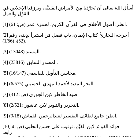
أسأل اللهَ تعالى أن يُجرِّدَنا مِنَ الأمراض القلبيَّة، ويرزقنا الإخلاص في
القوْل والعمَل.
[1] انظر: أصول الأخلاق في القرآن الكريم؛ لحمزة عمر (ص: 61).
[2] أخرجه البخاريُّ كتاب الإيمان، باب فضل مَن استبرأ لدِينه، رقم
(52)، (1/56).
[3] المسند (13048).
[4] المصدر السابق (23816).
[5] محاسن التأويل للقاسمي (16/147).
[6] البحر المديد لأحمد المهدي الحسيني (6/575).
[7] صيد الخاطر لابن الجوزي (ص: 312).
[8] التحرير والتنوير لابن عاشور (2/521).
[9] انظر: جامع لطائف التفسير لعبدالرحمن القماش (9/18).
[10] فوائد الفوائد لابن القيِّم، ترتيب علي حسن الحلبي (ص: 4
رابط