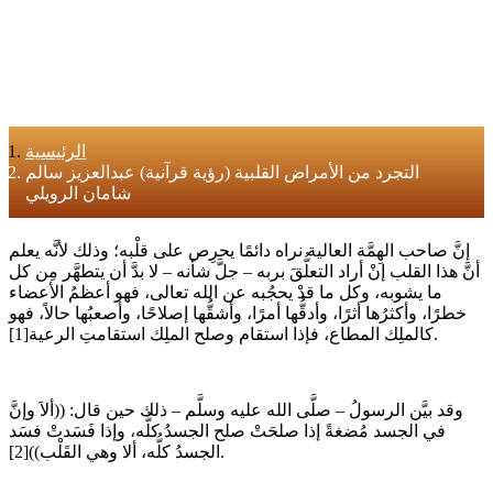
الرئيسية
التجرد من الأمراض القلبية (رؤية قرآنية) عبدالعزيز سالم
شامان الرويلي
إنَّ صاحب الهِمَّة العالية نراه دائمًا يحرِص على قلْبه؛ وذلك لأنَّه يعلم
أنَّ هذا القلب إنْ أراد التعلُّقَ بربه – جلَّ شأنه – لا بدَّ أن يتطهَّر مِن كل
ما يشوبه، وكل ما قدْ يحجُبه عن الله تعالى، فهو أعظمُ الأعضاء
خطرًا، وأكثرُها أثرًا، وأدقُّها أمرًا، وأشقُّها إصلاحًا، وأصعبُها حالاً، فهو
كالملِك المطاع، فإذا استقام وصلح الملِك استقامتِ الرعية[1].
وقد بيَّن الرسولُ – صلَّى الله عليه وسلَّم – ذلك حين قال: ((ألاَ وإنَّ
في الجسد مُضغةً إذا صلحَتْ صلح الجسدُ كلُّه، وإذا فَسَدتْ فسَد
الجسدُ كلُّه، ألا وهي القَلْب))[2].