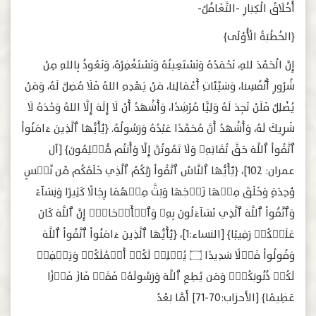
أَخْلَاقُ الْكِبَارِ -التَّغَافُلُ-
﴿الخُطْبَةُ الْأُوْلَى﴾
إِنَّ الْحَمْدَ للهِ، نَحْمَدُهُ وَنَسْتَعِينُهُ وَنَسْتَغْفِرُهُ، وَنَعُوذُ بِاللهِ مِنْ
شُرُورِ أَنْفُسِنا، وَسَيِّئاتِ أَعْمَالِنا، مَنْ يَهْدِهِ اللهُ فَلَا مُضِلَّ لَهُ، وَمَنْ
يُضْلِلْ فَلَنْ تَجِدَ لَهُ وَلِيًّا مُرْشِدًا، وَأَشْهَدُ أَنْ لَا إِلَهَ إِلَّا اللهُ وَحْدَهُ لَا
شَرِيكَ لَهُ، وَأَشْهَدُ أَنَّ مُحَمَّدًا عَبْدُهُ وَرَسُولُهُ. ﴿يَٰٓأَيُّهَا ٱلَّذِينَ ءَامَنُواْ
ٱتَّقُواْ ٱللَّهَ ‌حَقَّ ‌تُقَاتِهِۦ وَلَا تَمُوتُنَّ إِلَّا وَأَنتُم مُّسۡلِمُونَ﴾ [آل
عمران: 102]، ﴿يَٰٓأَيُّهَا ٱلنَّاسُ ٱتَّقُواْ رَبَّكُمُ ٱلَّذِي خَلَقَكُم ‌مِّن ‌نَّفۡسٍ
‌وَٰحِدَةٍ وَخَلَقَ مِنۡهَا زَوۡجَهَا وَبَثَّ مِنۡهُمَا رِجَالًا كَثِيرًا وَنِسَآءً
وَٱتَّقُواْ ٱللَّهَ ٱلَّذِي تَسَآءَلُونَ بِهِۦ وَٱلۡأَرۡحَامَۚ إِنَّ ٱللَّهَ كَانَ
عَلَيۡكُمۡ رَقِيبًا﴾ [النساء:1]، ﴿يَٰٓأَيُّهَا ٱلَّذِينَ ءَامَنُواْ ٱتَّقُواْ ٱللَّهَ
وَقُولُواْ ‌قَوۡلًا ‌سَدِيدًا ۝ يُصۡلِحۡ لَكُمۡ أَعۡمَٰلَكُمۡ وَيَغۡفِرۡ
لَكُمۡ ذُنُوبَكُمۡۗ وَمَن يُطِعِ ٱللَّهَ وَرَسُولَهُۥ فَقَدۡ فَازَ فَوۡزًا
عَظِيمًا﴾ [الأحزاب:70-71] أَمَّا بَعْدُ