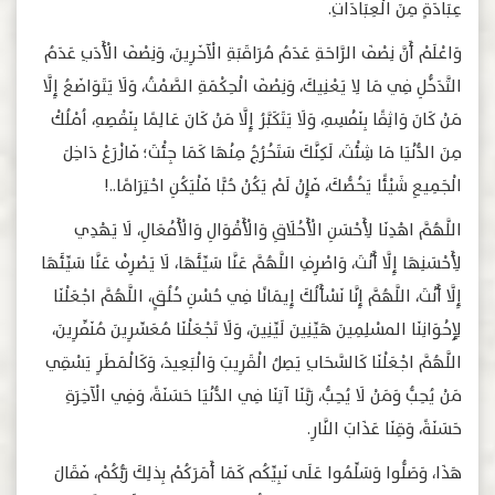
عِبَادَةٍ مِنَ الْعِبَادَاتِ.
وَاعْلَمْ أَنَّ نِصْفَ الرَّاحَةِ عَدَمُ مُرَاقَبَةِ الْآخَرِينَ، وَنِصْفَ الْأَدَبِ عَدَمُ
التَّدَخُّلِ فِي مَا لِا يَعْنِيكَ، وَنِصْفَ الْحِكْمَةِ الصَّمْتُ، وَلَا يَتَوَاضَعُ إِلَّا
مَنْ كَانَ وَاثِقًا بِنَفْسِهِ، وَلَا يَتَكَبَّرُ إِلَّا مَنْ كَانَ عَالِمًا بِنَقْصِهِ، اُمْلُكْ
مِنَ الدُّنْيَا مَا شِئْتَ، لَكِنَّكَ سَتَخْرُجُ مِنْهَا كَمَا جِئْتَ؛ فَازْرَعْ دَاخِلَ
الْجَمِيعِ شَيْئًا يَخُصُّكَ، فَإِنْ لَمْ يَكُنْ حُبًّا فَلْيَكُنِ احْتِرَامًا..!
اللَّهُمَّ اهْدِنَا لِأَحْسَنِ الْأَخْلَاقِ وَالْأَقْوَالِ وَالْأَفْعَالِ، لَا يَهْدِي
لِأَحْسَنِهَا إِلَّا أَنْتَ، وَاصْرِفِ اللَّهُمَّ عَنَّا سَيِّئَهَا، لَا يَصْرِفْ عَنَّا سَيِّئَهَا
إِلَّا أَنْتَ، اللَّهُمَّ إِنَّا نَسْأَلُكَ إِيمَانًا فِي حُسْنِ خُلُقٍ، اللَّهُمَّ اجْعَلْنَا
لِإِخْوَانِنَا المسْلِمِينَ هَيِّنِينَ لَيِّنِينَ، وَلَا تَجْعَلْنَا مُعَسِّرِينَ مُنَفِّرِينَ،
اللَّهُمَّ اجْعَلْنَا كَالسَّحَابِ يَصِلُ الْقَرِيبَ وَالْبَعِيدَ، وَكَالْمَطَرِ يَسْقِي
مَنْ يُحِبُّ وَمَنْ لَا يُحِبُّ، رَبَّنَا آتِنَا فِي الدُّنْيَا حَسَنَةً، وَفِي الْآخِرَةِ
حَسَنَةً، وَقِنَا عَذَابَ النَّارِ.
هَذَا، وَصَلُّوا وَسَلِّمُوا عَلَى نَبِيِّكُم كَمَا أَمَرَكُمْ بِذلِكَ رَبُّكُمْ، فَقَالَ