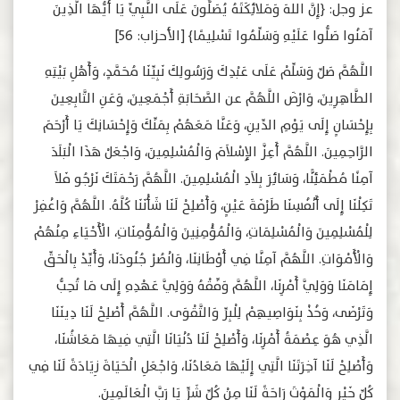
عز وجل: ﴿إِنَّ اللهَ وَمَلائِكَتَهُ يُصَلُّونَ عَلَى النَّبِيِّ يَا أَيُّهَا الَّذِينَ
آمَنُوا صَلُّوا عَلَيْهِ وَسَلِّمُوا تَسْلِيمًا﴾ [الأحزاب: 56]
‎اللَّهُمَّ صَلِّ وَسَلِّمْ عَلَى عَبْدِكَ وَرَسُولِكَ نَبِيِّنَا مُحَمَّدٍ، وَأَهْلِ بَيْتِهِ
الطَّاهِرِينَ، وَارْضَ اللَّهُمَّ عن الصَّحَابَةِ أَجْمَعِينَ، وَعَنِ التَّابِعِينَ
بِإِحْسَانٍ إِلَى يَوْمِ الدِّينِ، وَعَنَّا مَعَهُمْ بِمَنِّكَ وَإِحْسَانِكَ يَا أَرْحَمَ
الرَّاحِمِينَ. اللَّهُمَّ أَعِزَّ الإِسْلاَمَ وَالْمُسْلِمِينَ، وَاجْعَلْ هَذَا الْبَلَدَ
آمِنًا مُطْمَئِنًّا، وَسَائِرَ بِلاَدِ الْمُسْلِمِينَ. اللَّهُمَّ رَحْمَتَكَ نَرْجُو فَلاَ
تَكِلْنَا إِلَى أَنْفُسِنَا طَرْفَةَ عَيْنٍ، وَأَصْلِحْ لَنَا شَأْنَنَا كُلَّهُ. اللَّهُمَّ وَاغْفِرْ
لِلْمُسْلِمِينَ وَالْمُسْلِمَاتِ، وَالْمُؤْمِنِينَ وَالْمُؤْمِنَاتِ، الْأَحْيَاءِ مِنْهُمْ
وَالْأَمْوَاتِ. اللَّهُمَّ آمِنَّا فِي أَوْطَانِنَا، وَانْصُرْ جُنُودَنَا، وَأَيِّدْ بِالْحَقِّ
إِمَامَنَا وَوَلِيَّ أَمْرِنَا، اللَّهُمَّ وَفِّقْهُ وَوَلِيَّ عَهْدِهِ إِلَى مَا تُحِبُّ
وَتَرْضَى، وَخُذْ بِنَوَاصِيهِمْ لِلْبِرِّ وَالتَّقْوَى. اللَّهُمَّ أَصْلِحْ لَنَا دِينَنَا
الَّذِي هُوَ عِصْمَةُ أَمْرِنَا، وَأَصْلِحْ لَنَا دُنْيَانَا الَّتِي فِيهَا مَعَاشُنَا،
وَأَصْلِحْ لَنَا آخِرَتَنَا الَّتِي إِلَيْهَا مَعَادُنَا، وَاجْعَلِ الْحَيَاةَ زِيَادَةً لَنَا فِي
كُلِّ خَيْرٍ وَالْمَوْتَ رَاحَةً لَنَا مِنْ كُلِّ شَرٍّ يَا رَبَّ الْعَالَمِينَ.