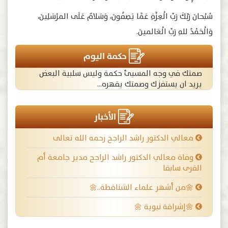
سُبْحانَ رَبِّكَ رَبِّ الْعِزَّةِ عَمَّا يَصِفُونَ، وَسَلامٌ عَلَى المرْسَلِينَ،
وَالْحَمْدُ للهِ رَبِّ الْعَالمينَ.
حكمة اليوم
صمتك في وجه المسيئ حكمة وليس سلبية البعض
يريد ان يستفزك وصمتك يقهره...
الأخبار
معالي الدكتور راشد الراجح رحمه الله تعالى
وفاة معالي الدكتور راشد الراجح مدير جامعة أم
القرى سابقا
🌼من أشهر علماء الشناقطة..🌼
🌼إشراقة نبوية 🌼