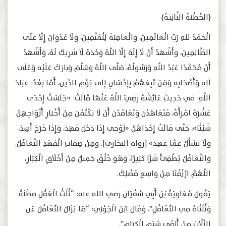
﴿الخُطْبَةُ الثَّانِيَةُ﴾
الْحَمْدُ للهِ رَبِّ الْعَالَمِينَ، وَالْعَاقِبَةُ لِلْمُتَّقِينَ، وَلَا عُدْوَانَ إِلَّا عَلَى
الظَّالِمِينَ، وأَشْهَدُ أَنْ لَا إِلَهَ إِلَّا اللَّهُ وَحْدَهُ لَا شَرِيكَ لَهُ، وَأَشْهَدُ
أَنَّ مُحَمَّدًا عَبْدُ اللَّهِ وَرَسُولُهُ، صَلَّى اللَّهُ وَسَلَّمَ وَبارَكَ عَلَيْه وَعَلَى
آلِهِ وَأَصْحَابِهِ وَمَنْ تَبِعَهُمْ بِإِحْسَانٍ إِلَى يَوْمِ الدِّينِ، أَمَّا بَعْدُ: عِبَادَ
اللَّهِ: في حَدِيثِ عَائِشَةَ رَضِيَ اللَّهُ عَنْهَا قَالَتْ: «جَلَسَتْ إِحْدَى
عَشْرَةَ امْرَأَةً، فَتَعَاهَدْنَ وَتَعَاقَدْنَ أَنْ لَا يَكْتُمْنَ مِنْ أَخْبَارِ أَزْوَاجِهِنَّ
شَيْئًا»، حَتَّى قَالَتْ إِحْدَاهُنَّ «زَوْجِي إِذَا دَخَلَ فَهِدَ، وَإِذَا خَرَجَ أَسِدَ،
وَلَا يَسْأَلُ عَمَّا عَهِدَ» [رواه البخاري]. وَمِنْ صِفَاتِ الْفَهْدِ التَّغَافُلُ.
وَالتَّغَافُلُ يُطْفِئُ شَرًّا كَثِيرًا، وَهُوَ خُلُقٌ جَمِيلٌ مِنْ أَخْلَاقِ الْكِبَارِ،
اللَّهُمَّ ارْزُقْنَا مِنْ وَاسِعِ فَضْلِكَ.
يَقُولُ مُعَاوِيَةُ بْنُ أَبِي سُفْيَانَ رضي الله عنه: “ثُلُثُ الْعَقْلِ فِطْنَةٌ
وَثُلُثَاهُ فِي التَّغَافُلِ”. وَقَالَ ابْنُ الْجَوْزِي: “مَا يَزَالُ التَّغَافُلُ عَنِ
الزَّلَّاتِ مِنْ أَرْقَى شِيَمِ الْكِرَامِ”.