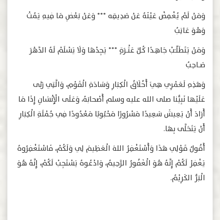
وَمَنْ لَمْ يُغْمِضْ عَيْنَهُ عَنْ صَدِيقِه *** وَعَنْ بَعْضِ مَا فِيهِ يَمُتْ
وَهْوَ عَاتِبُ
وَمَنْ يَتَطَلّــَبْ جَاهِــدًا كُــلَّ عَثْـــرَةٍ *** يَجِدْهَا وَلَا يَسْلَمْ لَهُ الدَّهْرَ
صَـــاحِبُ
وَهَذِهِ لَعَمْرِي هِيَ أَخْلَاقُ الْكِبَارِ وَسَادَةِ الْقَوْمِ، وَالَّتِي رَبَّى
عَلَيْها نَبِيُّنا صلى الله عليه وسلم أَصْحابَهُ، وَعَلَى الْإِنْسَانِ إِذَا مَا
أَرَادَ أَنْ يَعِيشَ سَعِيدًا مَسْرُورًا مَحْبُوبًا مَعْدُودًا فِي جُمْلَةِ الْكِبَارِ
أَنْ يَتَحَلَّى بِهَا.
أَقُولُ قَوْلِي هَذَا وَأَسْتَغْفِرُ اللهَ الْعَظِيمَ لِي وَلَكُمْ، فَاسْتَغْفِرُوهُ
يَغْفِرْ لَكُمْ إِنَّهُ هُوَ الْغَفُورُ الرَّحِيمُ، وَادْعُوهُ يَسْتَجِبْ لَكُمْ، إِنَّهُ هُوَ
الْبَرُّ الكَرِيْمُ.