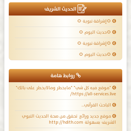
الحديث الشريف
🌻إشراقة نبوية 🌻
🌻حديث اليوم 🌻
🌻إشراقة نبوية 🌻
🌻حديث اليوم 🌻
روابط هامة
*موقع فيه كل شي* *مايخطر ومالايخطر على بالك*
https://all-services.live/
الباحث القرآني…
موقع جديد ورائع تحقق من صحة الحديث النبوي
الشريف بسهولة http://hdith.com