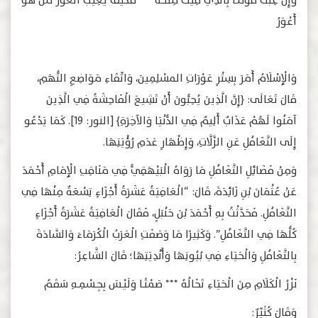
وَإِنْ عِبْتَ قَوْمًــا بِالَّذِي فِيكَ مِثْلُــــهُ *** فَكَيْفَ يَعِيبُ الْعَورَ مَنْ هُوَ
أَعْوَرُ
وَالْإِسْلَامُ أَمَرَ بِسِتْرِ عَوْرَاتِ المسْلِمِينَ، وَاتِّقَاءِ مَوَاضِعِ التُّهَمِ،
قَالَ تَعَالَى: ﴿إِنَّ الَّذِينَ يُحِبُّونَ أَنْ تَشِيعَ الْفَاحِشَةُ فِي الَّذِينَ
آمَنُوا لَهُمْ عَذَابٌ أَلِيمٌ فِي الدُّنْيَا وَالآخِرَةِ﴾ [النور: 19]. كَمَا يَدْعُو
إِلَى التَّغَافُلِ عَنِ الزَّلَّاتِ، وَإِظْهَارِ عَدَمِ رُؤْيَتِهَا.
وَمِنْ فَضَائِلِ التَّغَافُلِ مَا رَوَاهُ الْبَيْهَقِيُّ فِي مَنَاقِبِ الْإِمَامِ أَحْمَدَ
عَنْ عُثْمَانَ بْنِ زَائِدَةَ، قَالَ: “الْعَافِيَةُ عَشَرَةُ أَجْزَاءٍ تِسْعَةٌ مِنْهَا فِي
التَّغَافُلِ. فَحَدَّثْتُ بِهِ أَحْمَدَ بْنَ حَنْبَلٍ، فَقَالَ الْعَافِيَةُ عَشَرَةُ أَجْزَاءٍ
كُلُّهَا فِي التَّغَافُلِ”. وَكَثِيرًا مَا وَصَفَتِ الْعَرَبُ الْكُرَمَاءَ وَالسَّادَةَ
بِالتَّغَافُلِ وَالْحَيَاءِ فِي بُيُوتِهَا وَأَنْدِيَتِهَا؛ قَالَ الشَّاعِرُ:
نَزْرُ الْكَلَامِ مِنَ الْحَيَاءِ تَخَالُهُ *** صَمْتًــا وَلَيْــسَ بِجِــسْمِــهِ سَقَـمُ
وَقَالَ كُثَيِّرٌ: