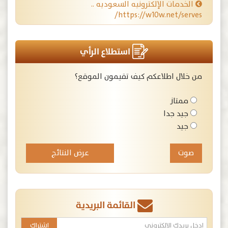
الخدمات الإلكترونيه السعوديه ..
https://w10w.net/serves/
استطلاع الرأي
من خلال اطلاعكم كيف تقيمون الموقع؟
ممتاز
جيد جدا
جيد
عرض النتائج
القائمة البريدية