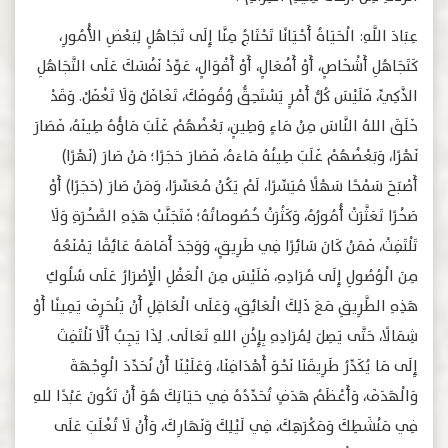
عِبَادَ اللَّهِ: الْحَيَاةُ أَحْيَانًا تَحْتَاجُ مِنَّا إِلَى تَجَاهُلٍ لِبَعْضِ اﻷْمُورِ،
كَتَجَاهُلِ أَشْخَاصٍ، أَوْ أَفْعَالٍ، أَوْ أَقْوَالٍ، عَوِّدْ نَفْسَكَ عَلَى التَّجَاهُلِ
الذَّكِيِّ، فَلَيْسَ كُلُّ أَمْرٍ يَسْتَحِقُّ وُقُوفَكَ، تَغَافَلْ وَلَا تَغْفَلْ. وَقَدْ
خَلَقَ اللهُ النَّاسَ مِنْ مَاءٍ وَطِينٍ، بَعْضُهُمْ غَلَبَ مَاؤُهُ طِينَهُ، فَصَارَ
نَهْرًا، وَبَعْضُهُمْ غَلَبَ طِينُهُ مَاءَهُ، فَصَارَ حَجَرًا؛ مَنْ صَارَ (نَهْرًا)
أَصْبَحَ سَمْحًا سَهْلًا مُيَسِّرًا، لَمْ يَكُنْ مُعَسِّرًا، وَمَنْ صَارَ (حَجَرًا) أَوْ
صَخْرًا تَعَثَّرَتْ أُمُورُهُ، وَكَثُرَتْ خُصُوماتُهُ؛ فَتَجَنَّبْ هَذِهِ الصَّخْرَةِ وَلَا
تَلْتَفِتْ، فَمَنْ كَانَ سَائِرًا فِي طَرِيقٍ، وَوَجَدَ أَمَامَهُ عَائِقًا يَمْنَعُهُ
مِنَ الْوُصُولِ إِلَى مُرَادِهِ، فَلَيْسَ مِنَ الْعَقْلِ الْإِصْرَارُ عَلَى سُلُوكِ
هَذِهِ الطَّرِيقِ مَعَ ذَلِكَ الْعَائِقِ، وَعَلَى الْعَاقِلِ أَنْ يَنْحَرِفَ يَمِينًا أَوْ
شِمَالًا، حَتَّى يَصِلَ لِمُرَادِهِ بِإِذْنِ اللهِ تَعَالَى. لِذَا يَجِبُ أَلَّا نَلْتَفِتَ
إِلَى مَا يُكَدِّرُ طَرِيقَنَا نَحْوَ أَهْدَافِنَا، وَعَلَيْنَا أَنْ نُحَدِّدَ الْوِجْهَةَ
وَالْهَدَفَ، وَأَعْظَمُ هَدَفٍ تُحَدِّدُهُ فِي حَيَاتِكَ هُوَ أَنْ تَكُونَ عَبْدًا للهِ
فِي مَنْشَطِكَ وَمَكْرَهِكَ، فِي لَيْلِكَ وَنَهَارِكَ، وَأَنْ لَا تُغْلَبَ عَلَى