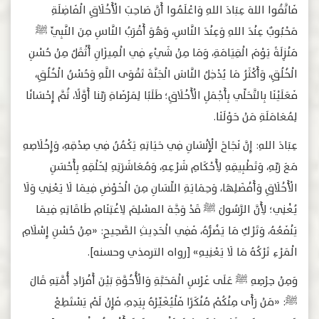
فَاتَّقُوا اللهَ عِبَادَ اللهِ وَاعْلَمُوا أَنَّ صَاحِبَ الْأَخْلَاقِ الْفَاضِلَةِ
مَحْبُوبٌ عِنْدَ اللهِ وَعِنْدَ النَّاسِ، وَهُوَ أَقْرَبُ النَّاسِ مِنَ النَّبِيِّ ﷺ
مَنْزِلَةً يَوْمَ الْقِيَامَةِ، وَمَا مِنْ شَيْءٍ فِي الْمِيزَانِ أَثْقَلُ مِنْ حُسْنِ
الْخُلُقِ، وَأَكْثَرُ مَا يُدْخِلُ النَّاسَ الْجَنَّةَ تَقْوَى اللَّهِ وَحُسْنُ الْخُلُقِ،
فَعَلَيْنَا بِالتَّحَلِّي بِأَجْمَلِ الْأَخْلَاقِ؛ طَلَبًا لِمَرْضَاةِ رَبِّنا أَوَّلًا، ثُمَّ إِحْسَانًا
لِمُعَامَلَةِ مَنْ حَوْلَنَا.
عِبَادَ اللهِ: إِنَّ نَجَاحَ الْإِنْسَانِ فِي حَيَاتِهِ يَكْمُنُ فِي صِدْقِهِ، وَإِخْلَاصِهِ
مَعَ رَبِّهِ، وَتَطْبِيقِهِ لِأَحْكَامِ شَرْعِهِ، وَمُعَاشَرَتِهِ لِخَلْقِهِ بِأَحْسَنِ
الْأَخْلَاقِ وَأَفْضَلِهَا، وَحِمَايَةِ اللِّسَانِ مِنَ الْخَوْضِ فِيمَا لَا يَعْنِي وَلَا
يُغْنِي؛ لِأَنَّ الرَّسُولَ ﷺ قَدْ وَجَّهَ المسْلِمَ لِاغْتِنَامِ طَاقَاتِهِ فِيمَا
يَنْفَعُهُ، وَتَرْكِ مَا يَضُرُّهُ، فَفِي الْحَدِيثِ الصَّحِيحِ: «مِنْ حُسْنِ إِسْلَامِ
الْمَرْءِ تَرْكُهُ مَا لَا يَعْنِيهِ» [رواه الترمذي وحسنه].
وَمِنْ حِرْصِهِ ﷺ عَلَى غَرْسِ الْمَحَبَّةِ وَالْأُخُوَّةِ بَيْنَ أَفْرَادِ أُمَّتِهِ قَالَ
ﷺ: «مَنْ رَأَى مِنْكُمْ مُنْكَرًا فَلْيُغَيِّرْهُ بِيَدِهِ، فَإِنْ لَمْ يَسْتَطِعْ