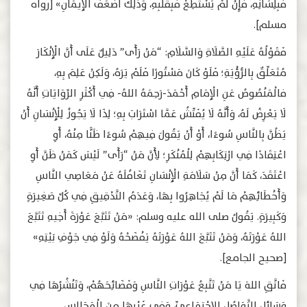
فَبِلِسَانِهِ، فَإِنْ لَمْ يَسْتَطِعْ فَبِقَلْبِهِ، وَذَلِكَ أَضْعَفُ الْإِيمَانِ» [رواه
مسلم].
فَقَوْلُهُ عَلَيْهِ الصَّلَاةِ وَالسَّلَامِ: “مَنْ رَأَى” دَلِيلٌ عَلَى أَنَّ الْإِنْكَارَ
مُتَعَلِّقٌ بِالرُّؤْيَةِ؛ فَلَوْ كَانَ مَسْتُورًا فَلَمْ يَرَهُ، وَلَكِنْ عَلِمَ بِهِ،
فالْمَنْصُوصُ عَنِ الْإِمَامِ أَحْمَدَ-رَحِمَهُ اللهُ- فِي أَكْثَرِ الرِّوَايَاتِ أَنَّهُ
لَا يَعْرِضُ لَهُ، وَأَنَّهُ لَا يُفَتِّشُ عَمَّا اسْتَرَابَ بِهِ؛ لِذَا لَا يَجُوزُ لِلْإِنْسَانِ أَنْ
يَظُنَّ بِالنَّاسِ سُوءًا، أَوْ أَنْ يَقُولَ فِيهِمْ سُوءًا ظَنًّا مِنْهُ، أَوِ
اعْتِقَادًا فِي ارْتِكَابِهِمْ لِلْمُنْكَرِ؛ لِأَنَّ مَنْ “رَأَى” لَيْسَ كَمَنْ ظَنَّ أَوِ
اعْتَقَدَ، كَمَا أَنَّ مِنْ سَلَامَةِ الْإِنْسَانِ تَغَافُلَهُ عَنْ مَعَاصِي النَّاسِ
وَأَخْطَائِهِمْ مَا لَمْ يُجَاهِرُوا بِهَا، وَعَدَمُ التَّدْقِيقِ فِي كُلِّ صَغِيرَةٍ
وَكَبِيرَةٍ. يَقُولُ صلى الله عليه وسلم: «مَنْ تَتَبَّعَ عَوْرَةَ أَخِيهِ تَتَبَّعَ
اللهُ عَوْرَتَهُ، وَمَنْ تَتَبَّعَ اللهُ عَوْرَتَهُ يَفْضَحْهُ وَلَوْ فِي جَوْفِ بَيْتِهِ»
[صحيح الجامع].
فَاتَّقِ اللهَ يَا مَنْ تَتَّبِعُ عَوْرَاتِ النَّاسِ وَفَضَائِحَهُمْ، وَتَنْشُرُهَا فِي
وَسَائِلِ التَّوَاصُلِ الِاجْتِمَاعِيِّ، وَفِي غَيْرِهَا مِنَ الْمَجَالِسِ