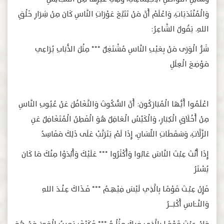
وَالْمُنْتَدَيَاتِ، وَاعْلَمْ أَنَّ مَنْ تَتَبَّعَ عَوْرَاتِ النَّاسِ كَانَ مِنْ شِرَارِ خَلْقِ
اللهِ. يَقُولُ الشَّاعِرُ:
شَرُّ الْوَرَى مَنْ بِعَيْبِ النَّاسِ مُشْتَغِلٌ *** مِثْلَ الذُّبَابِ يُرَاعِي
مَوْضِعَ الْعِلَلِ
اعْلَمُوا أَيُّهَا الْمُبَارَكُونَ: أَنَّ السُّكُوتَ وَالتَّغَافُلَ عَنْ عُيُوبِ النَّاسِ
مِنْ أَخْلَاقِ الْكِبَارِ، وَالْكَيِّسُ الْعَاقِلُ هُوَ الْفَطِنُ الْمُتَغَافِلُ عَنِ
الزَّلَّاتِ، وَسَقَطَاتِ اللِّسَانِ، إِذَا لَمْ يَتَرَتَّبْ عَلَى ذَلِكَ مَفَاسِدُ
إِذَا أَنْتَ عِبْتَ النَّاسَ عَابُوا وَأَكْثَرُوا *** عَلَيْكَ وَأَبْدَوْا مِنْكَ مَا كَانَ
يُسْتَرُ
فَإِنْ عِبْــتَ قَوْمًـا بِالَّذِي لَيْسَ فِيْهِـــمُ *** فَـــذَاكَ عِـنْـــدَ اللهِ
وَالنَّـــــَاسِ أَكْبَـــــــرُ