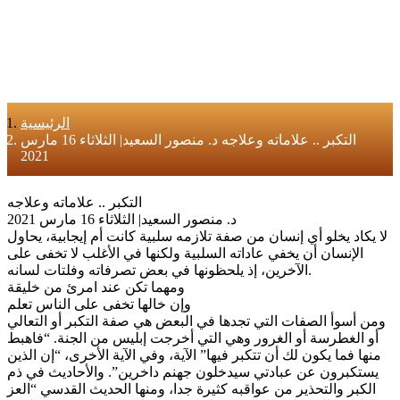
الرئيسية
التكبر .. علاماته وعلاجه د. منصور السعيد| الثلاثاء 16 مارس
2021
التكبر .. علاماته وعلاجه
د. منصور السعيد| الثلاثاء 16 مارس 2021
لا يكاد يخلو أي إنسان من صفة تلازمه سلبية كانت أم إيجابية، يحاول
الإنسان أن يخفي عاداته السلبية ولكنها في الأغلب لا تخفى على
الآخرين، إذ يلحظونها في بعض تصرفاته وفلتات لسانه.
ومهما تكن عند امرئ من خليقة
وإن خالها تخفى على الناس تعلم
ومن أسوأ الصفات التي تجدها في البعض هي صفة التكبر أو التعالي
أو الغطرسة أو الغرور وهي التي أخرجت إبليس من الجنة. “فاهبط
منها فما يكون لك أن تتكبر فيها” الآية، وفي الآية الأخرى، “إن الذين
يستكبرون عن عبادتي سيدخلون جهنم داخرين”. والأحاديث في ذم
الكبر والتحذير من عواقبه كثيرة جدا، ومنها الحديث القدسي “العز