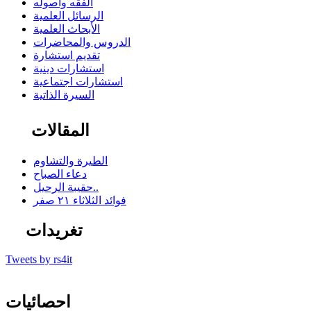
الفقه وأصوله
الرسائل العلمية
الأبحاث العلمية
الدروس والمحاضرات
تقديم استشارة
استشارات دينية
استشارات اجتماعية
السيرة الذاتية
المقالات
الطيرة والتشاوم
دعاء الصباح
حقيبة الرحيل..
فوائد الثلاثاء ٢١ صفر
تغريدات
Tweets by rs4it
احصائيات