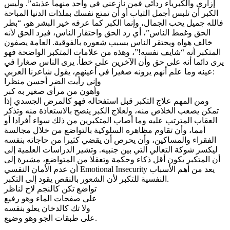
إزاري والكبرياء ردائي فمن نازعني في واحد منهما عذبته”. وليس
الكبر أن تلبس أجمل الثياب أو أن تمتع نفسك بملذات الدنيا المباحة
فالله جميل يحب الجمال، وإنما الكبر كما عرفه خير البشر هو، “بطر
الحق وغمط الناس”، أي رد الحق واحتقار الناس، فيرد الحق لأنه
خالف هواه ويحتقر الناس بسبب شعوره بالفوقية. العامة يصفون
المتكبر أنه “شايف نفسه!”، وهذه من علامات المتكبر الواضحة فهو
يرى دائما أنه على حق وأن الآخرين على خطأ. يرى الناس صغارا في
عينه وما علم أنهم يرونه صغيرا في أعينهم، يقول شاعرنا العربي:
وإني رأيت الضر أحسن منظرا
وأهون من مرأى صغير به كبر
ومن المهم علاج التكبر قبل استفحاله فهو كالمرض الجسدي إذا
تمكن يصعب الخلاص منه، ولعلاج الكبر ينصح بالاستعاذة منه وتذكر
العقاب المترتب عليه وما أصاب المتكبرين من ذلك سواء أفرادا أو
أمما، وأن تقاوم مظاهره السلوكية بالتواضع من خلال مجالسة
الفقراء والمساكين، وأن يحرص أن يقضي كثيرا من حاجاته بنفسه
ليكسر شوكة التعالي التي بين جنبيه. وتشير الدراسات العلمية إلى
أن المتكبر يكون أقل ذكاء وحكمة وتعقلا من المتواضع، مشيرة إلى
أن عدم الأمان النفسي Emotional Insecurity يعد من أهم الأسباب
النفسية للتكبر لأن الشعور بالنقص يقود إلى التكبر.
تواضع تكن كالنجم لاح لناظر
على صفحات الماء وهو رفيع
ولا تك كالدخان يعلو بنفسه
على طبقات الجو وهو وضيع.