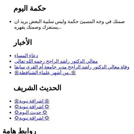
حكمة اليوم
صمتك في وجه المسيئ حكمة وليس سلبية البعض يريد ان
يستفزك وصمتك يقهره...
الأخبار
دعاء المساء
معالي الدكتور راشد الراجح رحمه الله تعالى
وفاة معالي الدكتور راشد الراجح مدير جامعة أم القرى سابقا
🌼من أشهر علماء الشناقطة..🌼
الحديث الشريف
🌼إشراقة نبوية 🌼
🌻إشراقة نبوية 🌻
🌻حديث اليوم 🌻
🌻إشراقة نبوية 🌻
روابط هامة