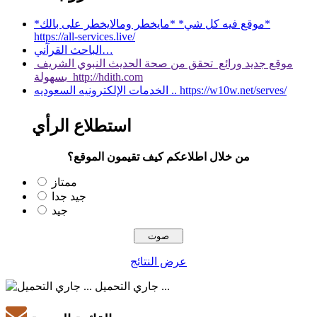
*موقع فيه كل شي* *مايخطر ومالايخطر على بالك*
https://all-services.live/
الباحث القرآني…
موقع جديد ورائع تحقق من صحة الحديث النبوي الشريف
بسهولة http://hdith.com
الخدمات الإلكترونيه السعوديه .. https://w10w.net/serves/
استطلاع الرأي
من خلال اطلاعكم كيف تقيمون الموقع؟
ممتاز
جيد جدا
جيد
عرض النتائج
جاري التحميل ...