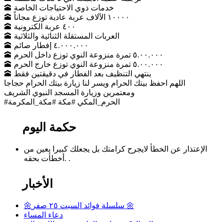
🕋 خدمات ذوي الاحتياجات الخاصة
🕋 ١٠٠٠٠ الآلاف عربة عادية توزع مجاناً
🕋 ٤٠٠ عربة الكترونية
🕋 العربات المستقلة الثنائية والثلاثية
🕋 ٤.٠٠٠.٠٠٠ إفطار صائم
🕋 ٥.٠٠.٠٠٠ تمرة منزوعة النوي توزع داخل الحرم
🕋 ٥.٠٠.٠٠٠ تمرة منزوعة النوي توزع خارج الحرم
🕋 ينتهي التنظيف بعد الفطار في دقيقتين فقط
اللهم احفظ بيتك الحرام ويسر لنا زيارة بيتك الحرام حجاجا
ومعتمرين وزيارة المسجد النبوي الشريف
#الحرم_المكي #مكة #مكة_المكرمة
حكمة اليوم
الإعتذار عن الخطأ لايجرح كرامتك بل يجعلك كبيرا بعين من
أخطأت بحقه. .
الأخبار
🌼سلسلة فوائد السبت ٢٥ صفر 🌼
دعاء المساء