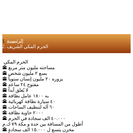
الرئيسية
الحرم المكي الشريف
الحرم المكي
🕋 مساحته مليون متر مربع
🕋 يسع ٢ مليون شخص
🕋 يزوره ٢٠ مليون إنسان سنوياً
🕋 مفتوح ٢٤ ساعه
🕋 لا يُغلق أبداً
🕋 به ١٨٠٠ عامل نظافة
🕋 ٤٠ سيارة نظافة كهربائية
🕋 ٦٠ آله لتنظيف الساحات
🕋 ٢٠٠٠ حاوية نظافة
🕋 ٤٠.٠٠٠ الف سجادة في الحرم
أطول من المسافة بين جدة و مكة ٧٩ ك.م
🕋 مخزن يتسع ل ١٥.٠٠٠ الف سجادة