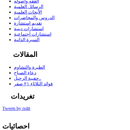
الفقه وأصوله
الرسائل العلمية
الأبحاث العلمية
الدروس والمحاضرات
تقديم استشارة
استشارات دينية
استشارات اجتماعية
السيرة الذاتية
المقالات
الطيرة والتشاوم
دعاء الصباح
حقيبة الرحيل..
فوائد الثلاثاء ٢١ صفر
تغريدات
Tweets by rs4it
احصائيات