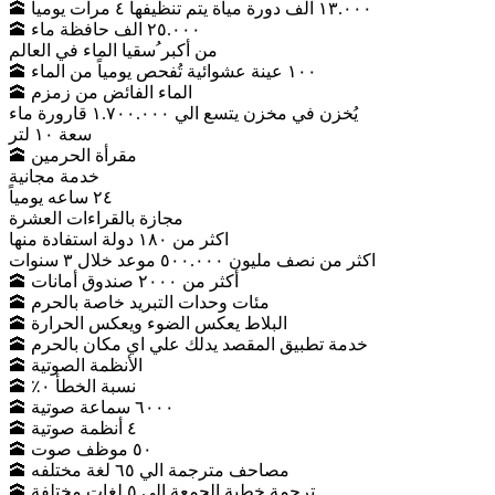
🕋 ١٣.٠٠٠ الف دورة مياة يتم تنظيفها ٤ مرات يومياً
🕋 ٢٥.٠٠٠ الف حافظة ماء
من أكبر ُسقيا الماء في العالم
🕋 ١٠٠ عينة عشوائية تُفحص يومياً من الماء
🕋 الماء الفائض من زمزم
يُخزن في مخزن يتسع الي ١.٧٠٠.٠٠٠ قارورة ماء
سعة ١٠ لتر
🕋 مقرأة الحرمين
خدمة مجانية
٢٤ ساعه يومياً
مجازة بالقراءات العشرة
اكثر من ١٨٠ دولة استفادة منها
اكثر من نصف مليون ٥٠٠.٠٠٠ موعد خلال ٣ سنوات
🕋 أكثر من ٢٠٠٠ صندوق أمانات
🕋 مئات وحدات التبريد خاصة بالحرم
🕋 البلاط يعكس الضوء ويعكس الحرارة
🕋 خدمة تطبيق المقصد يدلك علي اي مكان بالحرم
🕋 الأنظمة الصوتية
🕋 نسبة الخطأ ٠٪‏
🕋 ٦٠٠٠ سماعة صوتية
🕋 ٤ أنظمة صوتية
🕋 ٥٠ موظف صوت
🕋 مصاحف مترجمة الي ٦٥ لغة مختلفه
🕋 ترجمة خطبة الجمعة الي ٥ لغات مختلفة