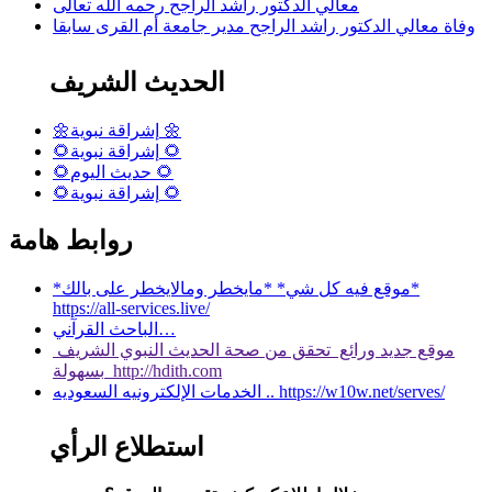
معالي الدكتور راشد الراجح رحمه الله تعالى
وفاة معالي الدكتور راشد الراجح مدير جامعة أم القرى سابقا
الحديث الشريف
🌼إشراقة نبوية 🌼
🌻إشراقة نبوية 🌻
🌻حديث اليوم 🌻
🌻إشراقة نبوية 🌻
روابط هامة
*موقع فيه كل شي* *مايخطر ومالايخطر على بالك*
https://all-services.live/
الباحث القرآني…
موقع جديد ورائع تحقق من صحة الحديث النبوي الشريف
بسهولة http://hdith.com
الخدمات الإلكترونيه السعوديه .. https://w10w.net/serves/
استطلاع الرأي