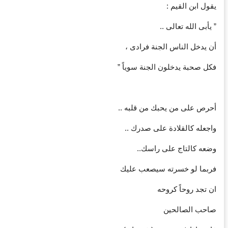
‏يقول ابن القيم :
‏” يأبى الله تعالى ..
‏أن يدخل الناس الجنة فرادى ،
‏فكل صحبة يدخلون الجنة سوياً ”
‏أحرص على من يحبك من قلبه ..
‏واجعله كالقلادة على صدرك ..
‏وضعه كالتاج على راسك..
‏فربما لو خسرته سيصعب عليك
‏ان تجد روحاً كروحه
‏صاحب الصالحين