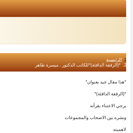
الرئيسية
*‏(الرفقة الدافئة)*للكاتب الدكتور . ميسرة طاهر ‏
*‏هذا مقال جيد بعنوان*
*‏(الرفقة الدافئة)*
‏يرجي الاعتناء بقرأته
‏ونشره بين الاصحاب والمجموعات
‏لاهميته