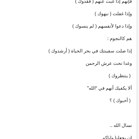
‏فإنهم إذا غبت عنهم ( فقدوك )
‏وإذا غفلت ( نبهوك )
‏وإذا دعوا لأنفسهم ( لم ينسوك )
‏هم كالنجوم :
‏إذا ضلت سفينتك في بحر الحياة ( أرشدوك )
‏وغدا تحت عرش الرحمن
‏ ( ينتظروك )
‏ألا يكفيك أنهم في “الله”
‏ ( أحبوك ) ؟
‏نسال الله ..
ان يجعلنا وإياكم