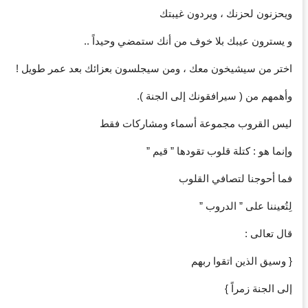
‏ويحزنون لحزنك ، ويردون غيبتك
‏و يسترون عيبك بلا خوف من أنك ستمضي وحيداً ..
‏اختر من سيشيخون معك ، ومن سيجلسون بعزائك بعد عمر طويل !
‏وأهمهم من ( سيرافقونك إلى الجنة ).
‏ليس القروب مجموعة أسماء ومشاركات فقط
‏وإنما هو : كتلة قلوب تقودها ” قيم ”
‏فما أحوجنا لتصافي القلوب
‏لِتُعيننا على ” الدروب ”
‏قال تعالى :
‏{ وسيق الذين اتقوا ربهم
‏إلى الجنة زمراً }