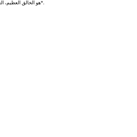
*هو الخالق العظيم، الغني عني وعن عبادتي ووقتي، يطلبني ليسمع صوتي وأنا الذي يماطل*.