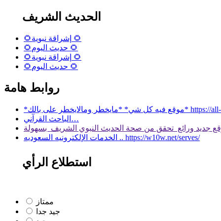
الحديث الشريف
🌻إشراقة نبوية 🌻
🌻حديث اليوم 🌻
🌻إشراقة نبوية 🌻
🌻حديث اليوم 🌻
روابط هامة
 بالك* https://all-services.live/
الباحث القرآني…
الخدمات الإلكترونيه السعوديه .. https://w10w.net/serves/
استطلاع الرأي
ممتاز
جيد جدا