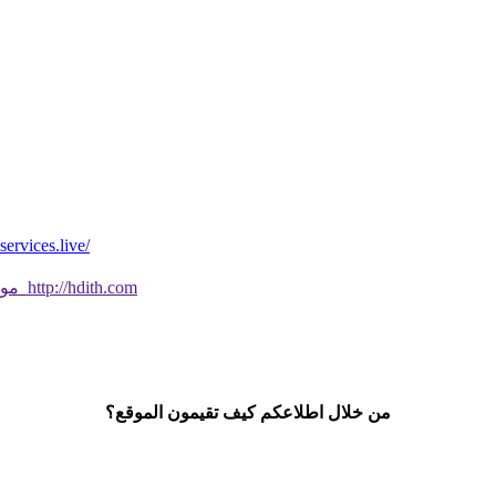
*موقع فيه كل شي* *مايخطر ومالايخطر على
موقع جديد ورائع تحقق من صحة الحديث النبوي الشريف بسهولة http://hdith.com
من خلال اطلاعكم كيف تقيمون الموقع؟