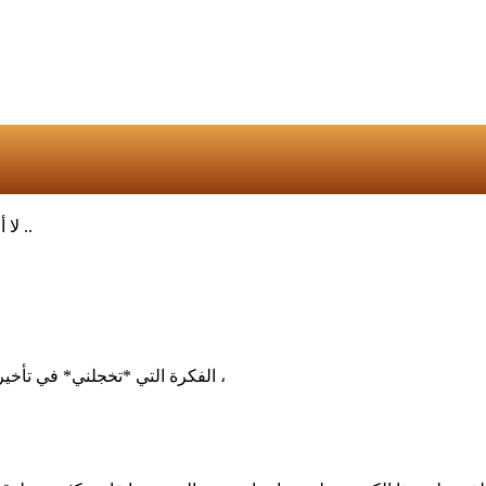
‏لا أعتقد انني قرأت في حياتي وصفا للصلاة في وقتها أبلغ من هذا الوصف ..
الفكرة التي *تخجلني* في تأخير الصلاة عن وقتها تكمن في أنني لستُ أنا من حدد الموعد لهذه الصلاة ،