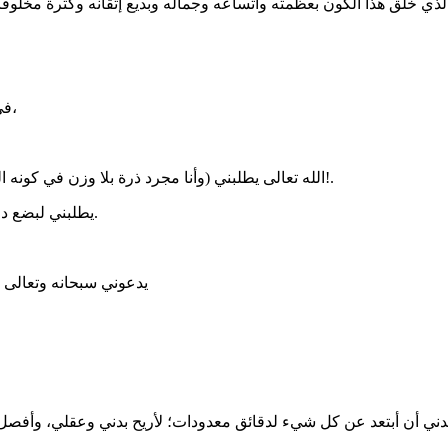
في كثير من الأحيان أجعل هذا الموعد آخر أولوياتي حتى يكاد يفوت وقته،
.الله تعالى يطلبني (وأنا مجرد ذرة بلا وزن في كونه العظيم*) لأقف بين يديه؛ وأنا منهمكٌ في سخافات الحياة وزينتها البالية!.
يطلبني لبضع دقائق فقط، وأنا أُعرِض وأُسوّف وأُماطل وأُؤجّل، ثم آتيه متأخراً كعادتي.
يدعوني سبحانه وتعالى (