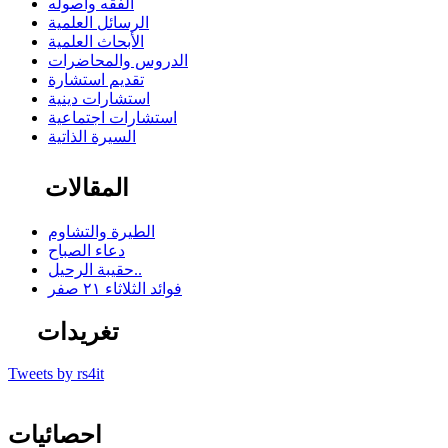
الفقه وأصوله
الرسائل العلمية
الأبحاث العلمية
الدروس والمحاضرات
تقديم استشارة
استشارات دينية
استشارات اجتماعية
السيرة الذاتية
المقالات
الطيرة والتشاوم
دعاء الصباح
حقيبة الرحيل..
فوائد الثلاثاء ٢١ صفر
تغريدات
Tweets by rs4it
احصائيات