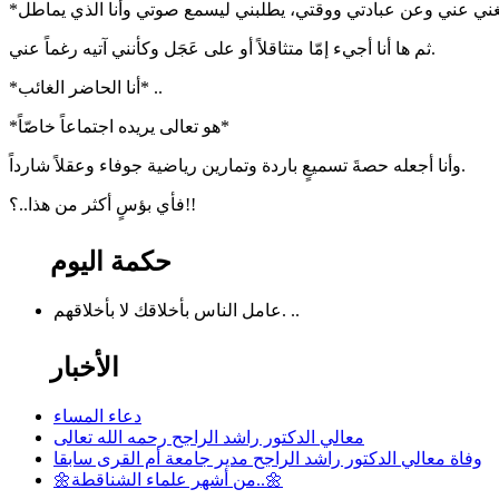
ثم ها أنا أجيء إمّا متثاقلاً أو على عَجَل وكأنني آتيه رغماً عني.
*أنا الحاضر الغائب* ..
*هو تعالى يريده اجتماعاً خاصّاً*
وأنا أجعله حصةَ تسميعٍ باردة وتمارين رياضية جوفاء وعقلاً شارداً.
فأي بؤسٍ أكثر من هذا..؟!!
حكمة اليوم
عامل الناس بأخلاقك لا بأخلاقهم. ..
الأخبار
دعاء المساء
معالي الدكتور راشد الراجح رحمه الله تعالى
وفاة معالي الدكتور راشد الراجح مدير جامعة أم القرى سابقا
🌼من أشهر علماء الشناقطة..🌼