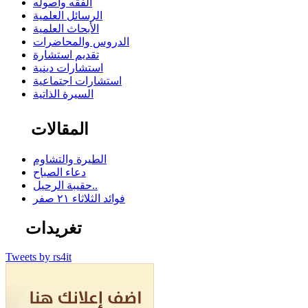
الفقه وأصوله
الرسائل العلمية
الأبحاث العلمية
الدروس والمحاضرات
تقديم استشارة
استشارات دينية
استشارات اجتماعية
السيرة الذاتية
المقالات
الطيرة والتشاوم
دعاء الصباح
حقيبة الرحيل..
فوائد الثلاثاء ٢١ صفر
تغريدات
Tweets by rs4it