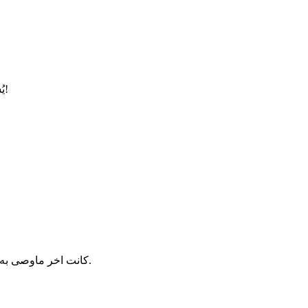
يُشغل الكفارُ رسول الله ﷺ عن صلاة العصر؛ فيدعو عليهم دعاءً مرعبًا!
كانت اخر ماوصى به نبينا محمد صَل الله عليه وسلم وهو على فراش الموت الصلاة الصلاة.