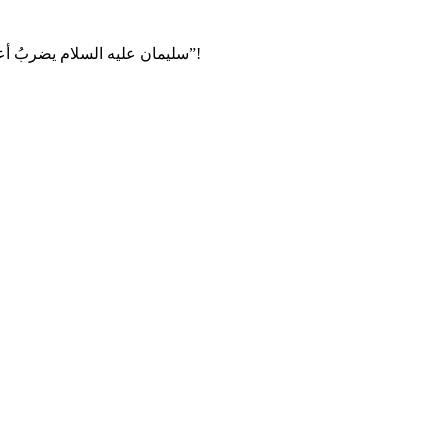
سليمان عليه السلام يضربُ أعناقَ خيله وسوقَها؛ لأنها أشغلته عن صلاة العصر “حتى توارت بالحجاب”!