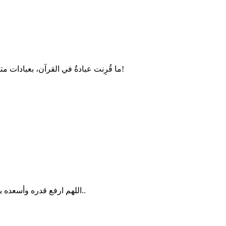
ما قُرِنت عبادةٌ في القرآن، بعبادات متنوعة كالصلاة، فإنها قرينة الزكاة، والصبر، والنسك، والجهاد، وغير ذلك!
اللهم ارفع قدره وأسعده بالدارين وحرمه على النار وحرم النار عليه ووالديه والمسلمين أجمعين..