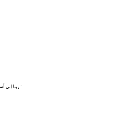
“ربنا إني أسكنت من ذريتي بواد غير ذي زرع عند بيتك المحرم ربنا ليقيموا الصلاة”